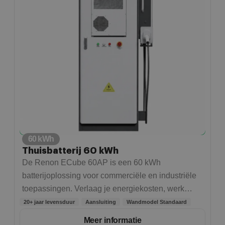
60 kWh
Thuisbatterij 60 kWh
De Renon ECube 60AP is een 60 kWh
batterijoplossing voor commerciële en industriële
toepassingen. Verlaag je energiekosten, werk
onafhankelijker van het net en optimaliseer je
20+ jaar levensduur
Aansluiting
Wandmodel Standaard
energieverbruik met geavanceerde luchtkoeling en
Meer informatie