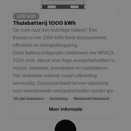
1000 kWh
Thuisbatterij 1000 kWh
Op zoek naar een krachtige batterij? Een
thuisaccu van 1000 kWh biedt duurzaamheid,
efficiëntie en energiebesparing.
Deze batterijconfiguratie combineert vier MPACK
233A units. Ideaal voor hoge energiebehoeften in
huizen, bedrijven, boerderijen en laadstations.
Het modulaire ontwerp maakt uitbreiding
eenvoudig. Daarnaast biedt het een oplossing
voor veranderende energiebehoeften zonder grote
infrastructurele veranderingen of nieuwe
20+ jaar levensduur
Aansluiting
Wandmodel Standaard
investeringen.
Meer informatie