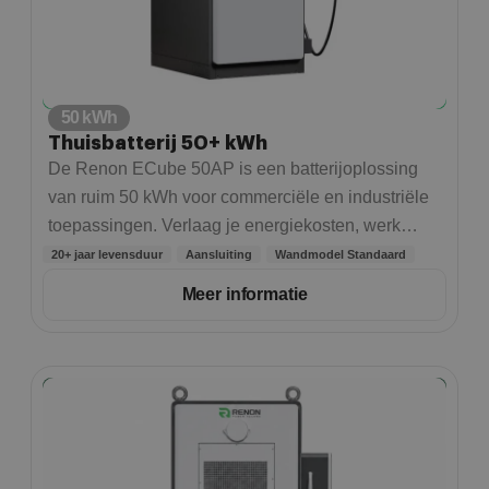
50 kWh
Thuisbatterij 50+ kWh
De Renon ECube 50AP is een batterijoplossing
van ruim 50 kWh voor commerciële en industriële
toepassingen. Verlaag je energiekosten, werk
onafhankelijker van het net en optimaliseer je
20+ jaar levensduur
Aansluiting
Wandmodel Standaard
energieverbruik met geavanceerde luchtkoeling en
Meer informatie
slimme technologie.