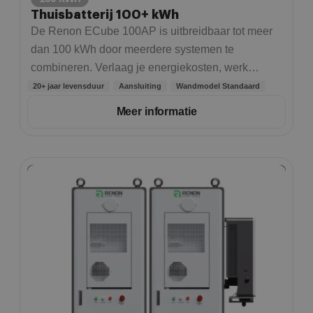
Thuisbatterij 100+ kWh
De Renon ECube 100AP is uitbreidbaar tot meer
dan 100 kWh door meerdere systemen te
combineren. Verlaag je energiekosten, werk
onafhankelijker van het net en reken op stabiele
20+ jaar levensduur
Aansluiting
Wandmodel Standaard
prestaties dankzij geavanceerde technologie en
Meer informatie
een efficiënt luchtkoelsysteem.