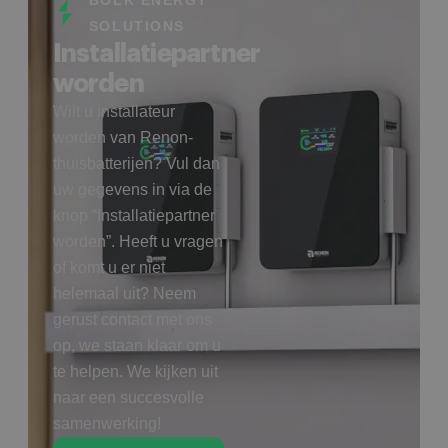
SOLUTIONS
Installatiepartner
worden
Wilt u installateur
worden van Renon-
thuisbatterijen? Vul dan
uw gegevens in via de
knop “Installatiepartner
worden”. Heeft u vragen
of komt u er niet
helemaal uit? Neem
gerust contact met ons
op, we staan klaar om u
te helpen. We kijken uit
naar een succesvolle
samenwerking!