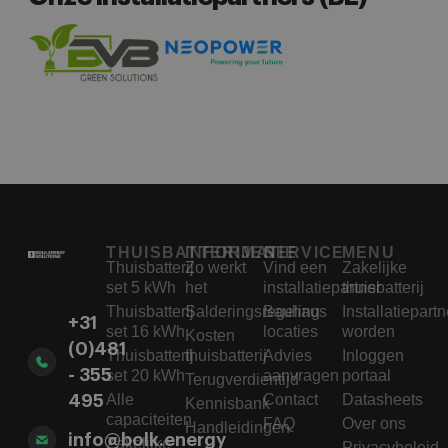
THUISBATTERIJEN
INFORMATIE
SERVICE
MENU
Thuisbatterij
Zo werkt
Vind een
Zakelijke
set 5 kWh
het
installatiepartner
thuisbatterij
Thuisbatterij
Salderingsregeling
Bauhaus
Installatiepartn
+31
set 16 kWh
locaties
worden
Kosten
(0)481
Thuisbatterij
thuisbatterij
Advies
Inloggen
- 355
set 20 kWh
aanvragen
portaal
Terugverdientijd
Alle
Contact
Datasheets
495
Kennisbank
capaciteiten
FAQ
Over ons
Handleidingen
info@bolk.energy
Zakelijke
Privacybeleid