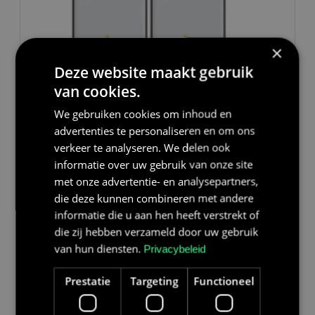
×
Deze website maakt gebruik
van cookies.
We gebruiken cookies om inhoud en
120 kWh
advertenties te personaliseren en om ons
Thuisbatterij 120 kWh
verkeer te analyseren. We delen ook
De Renon ECube 120AP combineert twee
informatie over uw gebruik van onze site
systemen tot een totale capaciteit van 120 kWh.
met onze advertentie- en analysepartners,
Ideaal voor bedrijven met een hogere
die deze kunnen combineren met andere
energiebehoefte. Verlaag je energiekosten, werk
20+ jaar levensduur
Aansluiting
Wandmodel Standaard
informatie die u aan hen heeft verstrekt of
onafhankelijker van het net en reken op
die zij hebben verzameld door uw gebruik
Meer informatie
betrouwbare prestaties dankzij slimme technologie
van hun diensten.
Privacybeleid
en luchtkoeling.
Prestatie
Targeting
Functioneel