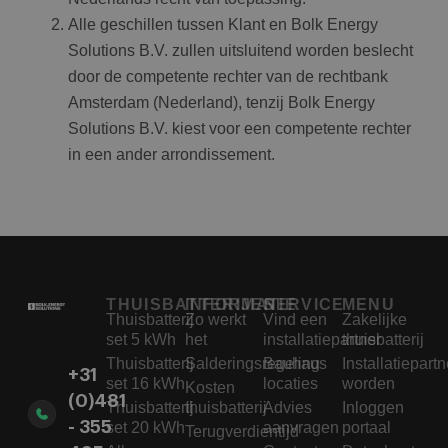
Alle geschillen tussen Klant en Bolk Energy
Solutions B.V. zullen uitsluitend worden beslecht
door de competente rechter van de rechtbank
Amsterdam (Nederland), tenzij Bolk Energy
Solutions B.V. kiest voor een competente rechter
in een ander arrondissement.
THUISBATTERIJEN
INFORMATIE
SERVICE
MENU
Thuisbatterij
Zo werkt
Vind een
Zakelijke
set 5 kWh
het
installatiepartner
thuisbatterij
Thuisbatterij
Salderingsregeling
Bauhaus
Installatiepartn
+31
set 16 kWh
locaties
worden
Kosten
(0)481
Thuisbatterij
thuisbatterij
Advies
Inloggen
- 355
set 20 kWh
aanvragen
portaal
Terugverdientijd