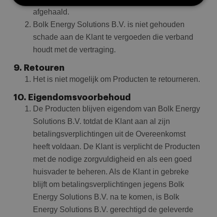
afgehaald.
Bolk Energy Solutions B.V. is niet gehouden
Prestatie
Targeting
Functioneel
schade aan de Klant te vergoeden die verband
Prestatiecookies worden gebruikt om te zien hoe
houdt met de vertraging.
bezoekers de website gebruiken, bijv. analytische
cookies. Deze cookies kunnen niet worden gebruikt
om een bepaalde bezoeker direct te identificeren.
9. Retouren
Het is niet mogelijk om Producten te retourneren.
10. Eigendomsvoorbehoud
De Producten blijven eigendom van Bolk Energy
Aanbieder
/
Naam
Vervaldatum
Om
Domein
Solutions B.V. totdat de Klant aan al zijn
betalingsverplichtingen uit de Overeenkomst
wp-
Sessie
Sl
OnTheGoSystems
wpml_current_language
hu
Ltd.
heeft voldaan. De Klant is verplicht de Producten
bolk.energy
op
wo
met de nodige zorgvuldigheid en als een goed
co
in
huisvader te beheren. Als de Klant in gebreke
in
ge
blijft om betalingsverplichtingen jegens Bolk
u 
ta
Energy Solutions B.V. na te komen, is Bolk
in
AJ
Energy Solutions B.V. gerechtigd de geleverde
te