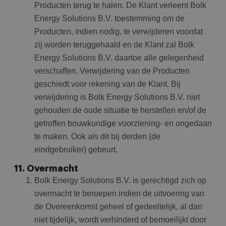
Producten terug te halen. De Klant verleent Bolk
on
wo
Energy Solutions B.V. toestemming om de
co
in
Producten, indien nodig, te verwijderen voordat
Google Privacy Policy
ge
ni
zij worden teruggehaald en de Klant zal Bolk
in
Energy Solutions B.V. daartoe alle gelegenheid
verschaffen. Verwijdering van de Producten
geschiedt voor rekening van de Klant. Bij
verwijdering is Bolk Energy Solutions B.V. niet
gehouden de oude situatie te herstellen en/of de
getroffen bouwkundige voorziening- en ongedaan
te maken. Ook als dit bij derden (de
eindgebruiker) gebeurt.
11. Overmacht
Bolk Energy Solutions B.V. is gerechtigd zich op
overmacht te beroepen indien de uitvoering van
de Overeenkomst geheel of gedeeltelijk, al dan
niet tijdelijk, wordt verhinderd of bemoeilijkt door