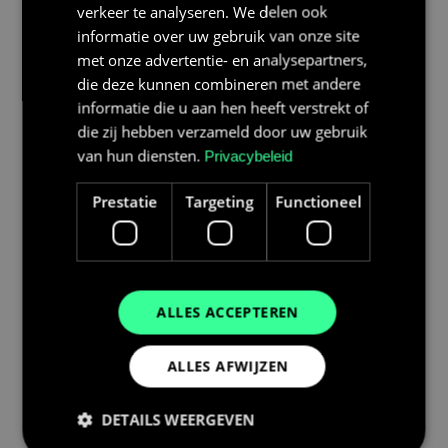
verkeer te analyseren. We delen ook
aflevering te controleren en beschadigingen zo
informatie over uw gebruik van onze site
snel mogelijk maar uiterlijk binnen 14 Dagen
met onze advertentie- en analysepartners,
schriftelijk aan Bolk Energy Solutions B.V. te
die deze kunnen combineren met andere
melden.
informatie die u aan hen heeft verstrekt of
Bolk Energy Solutions B.V. en/of een door Bolk
die zij hebben verzameld door uw gebruik
Energy Solutions B.V. ingeschakelde
van hun diensten.
Privacybeleid
vervoerspartner is verantwoordelijk voor levering
Prestatie
Targeting
Functioneel
van de Producten tot aan de openbare weg
rondom het pand en/of woning waar de
Producten afgeleverd dienen te worden. Levering
op eigen grond is voor risico van de Klant.
ALLES ACCEPTEREN
8. Risico
Het risico met betrekking tot de door Bolk Energy
ALLES AFWIJZEN
Solutions B.V. te leveren producten gaat over op
de Klant op het moment dat de Producten op het
DETAILS WEERGEVEN
door de Klant opgegeven adres zijn geleverd
en/of de Producten door de Klant op afspraak zijn