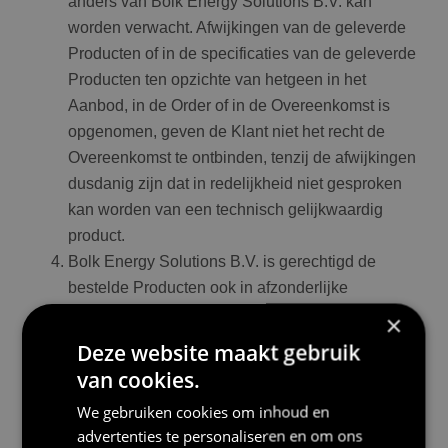
anders van Bolk Energy Solutions B.V. kan
worden verwacht. Afwijkingen van de geleverde
Producten of in de specificaties van de geleverde
Producten ten opzichte van hetgeen in het
Aanbod, in de Order of in de Overeenkomst is
opgenomen, geven de Klant niet het recht de
Overeenkomst te ontbinden, tenzij de afwijkingen
dusdanig zijn dat in redelijkheid niet gesproken
kan worden van een technisch gelijkwaardig
product.
Bolk Energy Solutions B.V. is gerechtigd de
bestelde Producten ook in afzonderlijke
gedeelten te leveren. Indien dit op initiatief van
×
Bolk Energy Solutions B.V. gebeurt zullen de
Deze website maakt gebruik
eventuele extra handeling- of transportkosten
van cookies.
voor rekening van Bolk Energy Solutions B.V.
We gebruiken cookies om inhoud en
komen.
advertenties te personaliseren en om ons
De Klant verplicht zich om de Producten bij