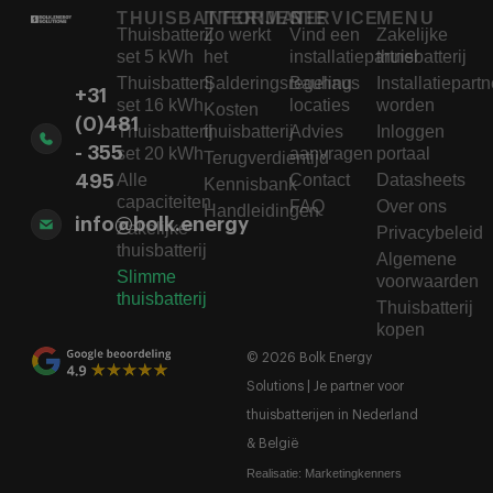
THUISBATTERIJEN
INFORMATIE
SERVICE
MENU
Thuisbatterij
Zo werkt
Vind een
Zakelijke
set 5 kWh
het
installatiepartner
thuisbatterij
Thuisbatterij
Salderingsregeling
Bauhaus
Installatiepartn
+31
set 16 kWh
locaties
worden
Kosten
(0)481
Thuisbatterij
thuisbatterij
Advies
Inloggen
- 355
set 20 kWh
aanvragen
portaal
Terugverdientijd
Alle
Contact
Datasheets
495
Kennisbank
capaciteiten
FAQ
Over ons
Handleidingen
info@bolk.energy
Zakelijke
Privacybeleid
thuisbatterij
Algemene
Slimme
voorwaarden
thuisbatterij
Thuisbatterij
kopen
© 2026 Bolk Energy
Solutions | Je partner voor
thuisbatterijen in Nederland
& België
Realisatie:
Marketingkenners