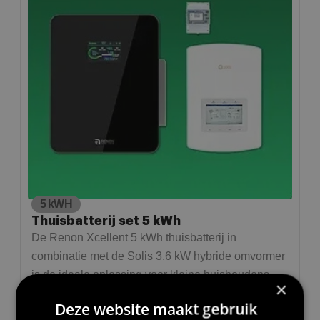
5 kWH
Thuisbatterij set 5 kWh
De Renon Xcellent 5 kWh thuisbatterij in
combinatie met de Solis 3,6 kW hybride omvormer
is de ideale oplossing voor kleine huishoudens.
×
Deze website maakt gebruik