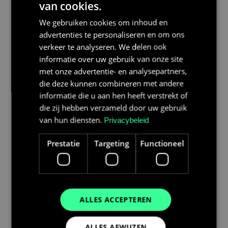
van cookies.
20+ jaar levensduur
Standaard aansluiting
Wandmodel
We gebruiken cookies om inhoud en
Meer informatie
advertenties te personaliseren en om ons
verkeer te analyseren. We delen ook
informatie over uw gebruik van onze site
met onze advertentie- en analysepartners,
die deze kunnen combineren met andere
informatie die u aan hen heeft verstrekt of
Meer over btw
teruggave
die zij hebben verzameld door uw gebruik
van hun diensten.
Privacybeleid
Btw teruggave?
Prestatie
Targeting
Functioneel
Dat regelen wij.
Je hebt recht op
teruggave van btw op je
thuisbatterij. Bij Bolk
ALLES ACCEPTEREN
Energy Solutions hoef
je daar zelf niks voor te
ALLES AFWIJZEN