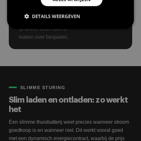
doen. Wij nemen het
volledige proces voor
DETAILS WEERGEVEN
onze rekening, zodat jij
je alleen druk hoeft te
maken over besparen.
Prestatie
Targeting
Functioneel
Prestatiecookies worden gebruikt om te zien hoe
bezoekers de website gebruiken, bijv. analytische
cookies. Deze cookies kunnen niet worden gebruikt
om een bepaalde bezoeker direct te identificeren.
SLIMME STURING
Aanbieder
/
Slim laden en ontladen: zo werkt
Naam
Vervaldatum
Om
Domein
het
wp-
Sessie
Sl
OnTheGoSystems
wpml_current_language
hu
Ltd.
bolk.energy
op
Een slimme thuisbatterij weet precies wanneer stroom
wo
co
goedkoop is en wanneer niet. Dit werkt vooral goed
in
met een dynamisch energiecontract, waarbij de prijs
in