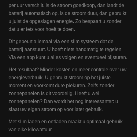
ge
per uur verschilt. Is de stroom goedkoop, dan laadt de
u 
ta
batterij automatisch op. Is de stroom duur, dan gebruikt
in
AJ
u juist de opgeslagen energie. Zo bespaart u zonder
te
on
dat u er iets voor hoeft te doen.
wo
co
in
Dit gebeurt allemaal via een slim systeem dat de
Google Privacy Policy
ge
ni
batterij aanstuurt. U hoeft niets handmatig te regelen.
in
Via een app kunt u alles volgen en eventueel bijsturen.
Het resultaat? Minder kosten en meer controle over uw
energieverbruik. U gebruikt stroom op het juiste
moment en voorkomt dure piekuren. Zelfs zonder
zonnepanelen is dit voordelig. Heeft u wél
zonnepanelen? Dan wordt het nog interessanter: u
slaat uw eigen stroom op voor later gebruik.
Met slim laden en ontladen maakt u optimaal gebruik
van elke kilowattuur.