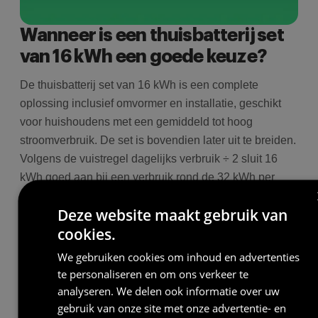
Wanneer is een thuisbatterij set
van 16 kWh een goede keuze?
De thuisbatterij set van 16 kWh is een complete
oplossing inclusief omvormer en installatie, geschikt
voor huishoudens met een gemiddeld tot hoog
stroomverbruik. De set is bovendien later uit te breiden.
Volgens de vuistregel dagelijks verbruik ÷ 2 sluit 16
kWh goed aan bij een verbruik rond de 32 kWh per
dag. Zo dek je een groot deel van je avond en
Deze website maakt gebruik van
nachtverbruik met eigen stroom.
cookies.
We gebruiken cookies om inhoud en advertenties
te personaliseren en om ons verkeer te
analyseren. We delen ook informatie over uw
gebruik van onze site met onze advertentie- en