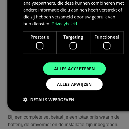
analysepartners, die deze kunnen combineren met
andere informatie die u aan hen heeft verstrekt of
die zij hebben verzameld door uw gebruik van
hun diensten.
Privacybeleid
Prestatie
Targeting
Functioneel
ALLES ACCEPTEREN
ALLES AFWIJZEN
Wat kost een thuisbatterij set van
DETAILS WEERGEVEN
16 kWh?
Bij een complete set betaal je een totaalprijs waarin de
Prestatie
Targeting
Functioneel
batterij, de omvormer en de installatie zijn inbegrepen.