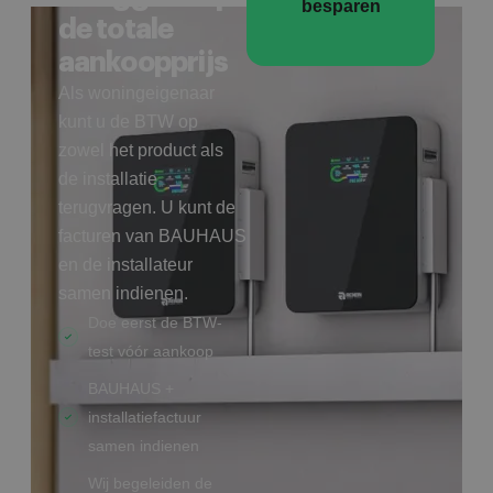
besparen
de totale
aankoopprijs
Als woningeigenaar
kunt u de BTW op
zowel het product als
de installatie
terugvragen. U kunt de
facturen van BAUHAUS
en de installateur
samen indienen.
Doe eerst de BTW-
test vóór aankoop
BAUHAUS +
installatiefactuur
samen indienen
Wij begeleiden de