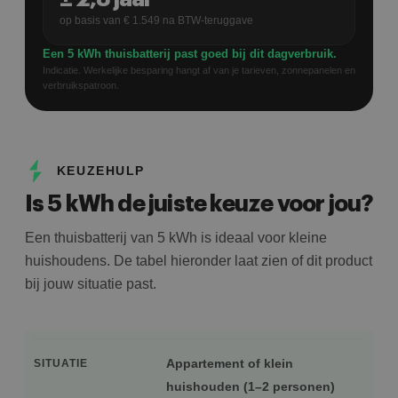
op basis van €
1.549
na BTW-teruggave
Een 5 kWh thuisbatterij past goed bij dit dagverbruik.
Indicatie. Werkelijke besparing hangt af van je tarieven, zonnepanelen en
verbruikspatroon.
KEUZEHULP
Is 5 kWh de juiste keuze voor jou?
Een thuisbatterij van 5 kWh is ideaal voor kleine
huishoudens. De tabel hieronder laat zien of dit product
bij jouw situatie past.
Appartement of klein
SITUATIE
huishouden (1–2 personen)