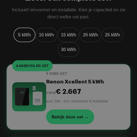
Inclusief omvormer en installatie. Kies je capaciteit en zie
direct welke set past.
5 kWh
10 kWh
15 kWh
20 kWh
25 kWh
30 kWh
AANBEVOLEN SET
5 KWH SET
Renon Xcellent 5 kWh
€ 2.667
vanaf
excl. btw · incl. omvormer & installatie
Bekijk deze set →