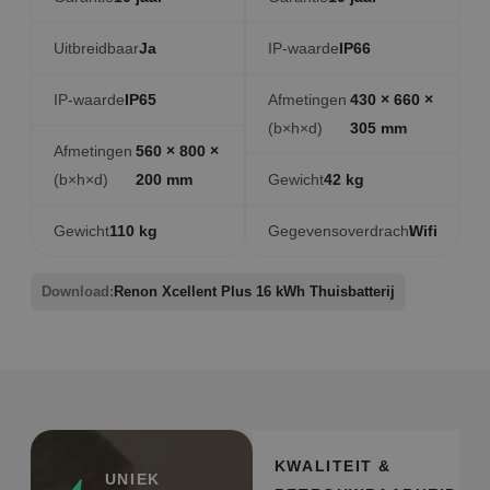
Uitbreidbaar
Ja
IP-waarde
IP66
IP-waarde
IP65
Afmetingen
430 × 660 ×
(b×h×d)
305 mm
Afmetingen
560 × 800 ×
(b×h×d)
200 mm
Gewicht
42 kg
Gewicht
110 kg
Gegevensoverdracht
Wifi
Download:
Renon Xcellent Plus 16 kWh Thuisbatterij
KWALITEIT &
UNIEK