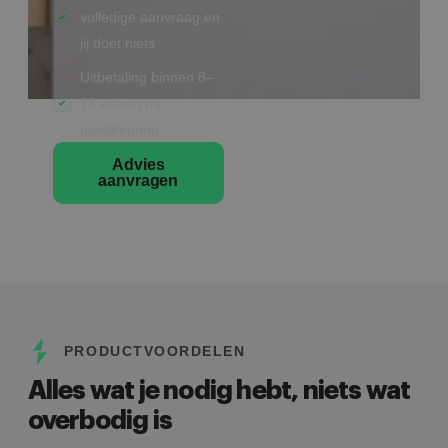
volledige aanvraag en
jij doet niets
Uitbetaling binnen 8–
13 weken na
goedkeuring
Advies
aanvragen
PRODUCTVOORDELEN
Alles wat je nodig hebt, niets wat
overbodig is