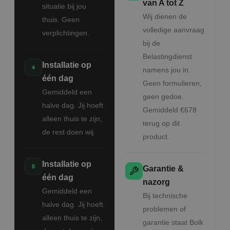
van A tot Z
situatie bij jou
Wij dienen de
thuis. Geen
volledige aanvraag
verplichtingen.
bij de
Belastingdienst
Installatie op
namens jou in.
één dag
Geen formulieren,
Gemiddeld een
geen gedoe.
halve dag. Jij hoeft
Gemiddeld €678
alleen thuis te zijn,
terug op dit
de rest doen wij.
product.
Installatie op
Garantie &
één dag
nazorg
Gemiddeld een
Bij technische
halve dag. Jij hoeft
problemen of
alleen thuis te zijn,
garantie staat Bolk