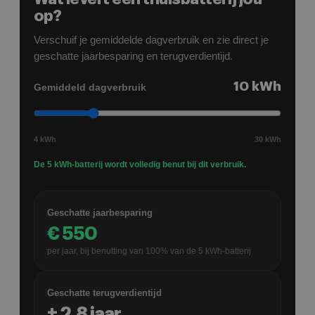
op?
Verschuif je gemiddelde dagverbruik en zie direct je
geschatte jaarbesparing en terugverdientijd.
10
kWh
Gemiddeld dagverbruik
4 kWh
30 kWh
De 5 kWh-batterij wordt volledig benut bij dit verbruik.
Geschatte jaarbesparing
€
550
per jaar, bij benutting van
100
% van de
5
kWh-batterij
Geschatte terugverdientijd
±
2,8
jaar