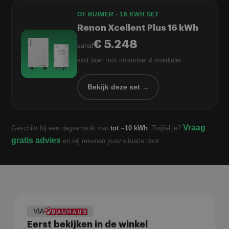
OF RUIMER · 16 KWH SET
Renon Xcellent Plus 16 kWh
€ 5.248
vanaf
excl. btw · incl. omvormer & installatie
Bekijk deze set →
Vraag
Geschikt bij een dagverbruik van
tot ~10 kWh
. Twijfel je?
gratis advies
en wij rekenen jouw situatie door.
VIA
Eerst bekijken in de winkel