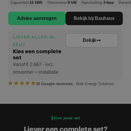
Capaciteit:
16 kWh
Omvormer:
8 kW
Aansluiting:
3-fase
Garant
Advies aanvragen
Bekijk bij Bauhaus
LIEVER ALLES-IN-
Bekijk
ÉÉN?
Kies een complete
set
Vanaf € 2.667 · incl.
omvormer + installatie
15 Google recensies
· Bolk Energy Solutions
kies jouw set
Liever een complete set?