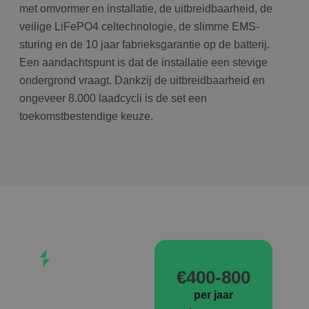
met omvormer en installatie, de uitbreidbaarheid, de
veilige LiFePO4 celtechnologie, de slimme EMS-
sturing en de 10 jaar fabrieksgarantie op de batterij.
Een aandachtspunt is dat de installatie een stevige
ondergrond vraagt. Dankzij de uitbreidbaarheid en
ongeveer 8.000 laadcycli is de set een
toekomstbestendige keuze.
UNIEK
VOORDEEL
€400-800
Tot 21% BTW
per jaar
teruggave op