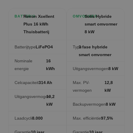
Renon Xcellent
Solis Hybride
BATTERIJ
OMVORMER
Plus 16 kWh
smart omvormer
Thuisbatterij
8 kW
Batterijtype
LiFePO4
Type
3 fase hybride
smart omvormer
Nominale
16
energie
kWh
Uitgangsvermogen
8 kW
Celcapaciteit
314 Ah
Max. PV-
12,8
vermogen
kW
Uitgangsvermogen
10,2
kW
Backupvermogen
8 kW
Laadcycli
8.000
Max. efficiëntie
97,5%
Garantie
10 jaar
Garantie
10 jaar