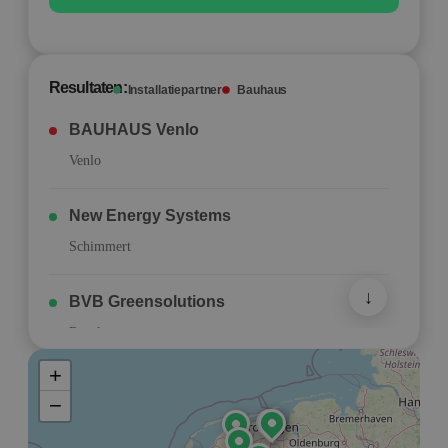
Resultaten:
Installatiepartner
Bauhaus
BAUHAUS Venlo
Venlo
New Energy Systems
Schimmert
↓
BVB Greensolutions
Ravels
+
−
BAUHAUS Den Hoorn (binnenkort
beschikbaar)