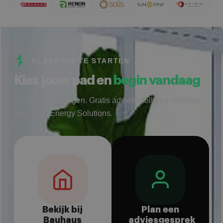
KLAAR OM TE STARTEN
Kies jouw pad en
begin vandaag
Geen verplichtingen. Gratis advies. Volledig ontzorgd
door Bolk Energy Solutions.
Bekijk bij
Plan een
Bauhaus
adviesgesprek