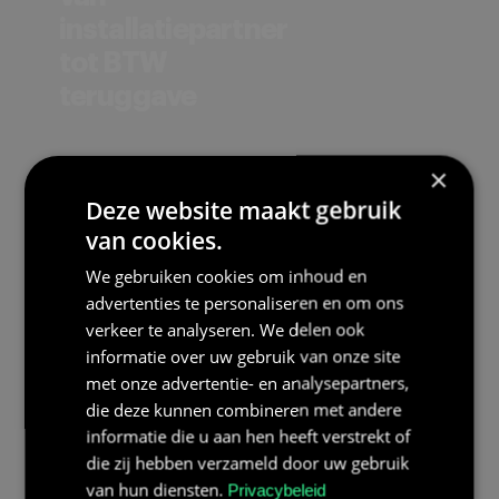
installatiepartner
GoGroen BV
tot BTW
Groningen
teruggave
Bolk Energy Solutions
Neopower
is meer dan een
×
Zaventum
leverancier. Wij zijn de
Deze website maakt gebruik
regisseur achter jouw
van cookies.
Visser Installatietechniek
installatie: wij
selecteren de
Poortvliet
We gebruiken cookies om inhoud en
advertenties te personaliseren en om ons
installatiepartner,
verkeer te analyseren. We delen ook
bewaken de kwaliteit,
Duurzaamheidscentrum Noord
informatie over uw gebruik van onze site
regelen de BTW-
Heerenveen
met onze advertentie- en analysepartners,
aanvraag en zijn je
die deze kunnen combineren met andere
aanspreekpunt bij
Elektro Service Lingewaard
informatie die u aan hen heeft verstrekt of
garantie. Jij hoeft alleen
die zij hebben verzameld door uw gebruik
Doornenburg
thuis te zijn op de
van hun diensten.
Privacybeleid