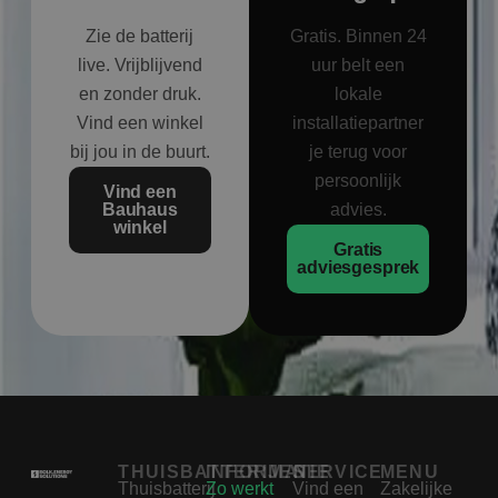
Zie de batterij
Gratis. Binnen 24
live. Vrijblijvend
uur belt een
en zonder druk.
lokale
Vind een winkel
installatiepartner
bij jou in de buurt.
je terug voor
persoonlijk
Vind een
Bauhaus
advies.
winkel
Gratis
adviesgesprek
THUISBATTERIJEN
INFORMATIE
SERVICE
MENU
Thuisbatterij
Zo werkt
Vind een
Zakelijke