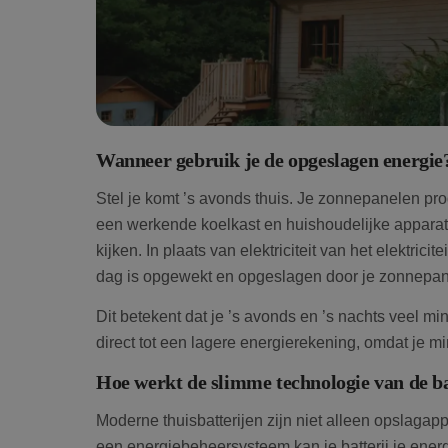
Wanneer gebruik je de opgeslagen energie
Stel je komt ’s avonds thuis. Je zonnepanelen pr
een werkende koelkast en huishoudelijke apparaten
kijken. In plaats van elektriciteit van het elektrici
dag is opgewekt en opgeslagen door je zonnepan
Dit betekent dat je ’s avonds en ’s nachts veel mind
direct tot een lagere energierekening, omdat je m
Hoe werkt de slimme technologie van de ba
Moderne thuisbatterijen zijn niet alleen opslagap
een energiebeheersysteem kan je batterij je ener