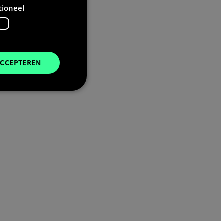
tioneel
ACCEPTEREN
. Deze cookies kunnen
t deze cookie alleen
u de taalcookie
unen, wordt deze
niet zijn ingelogd.