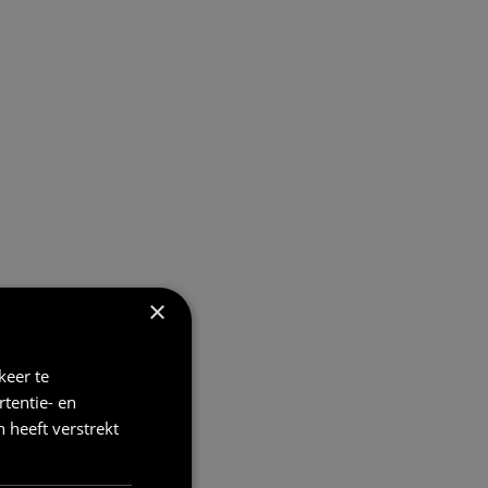
×
keer te
tentie- en
 heeft verstrekt