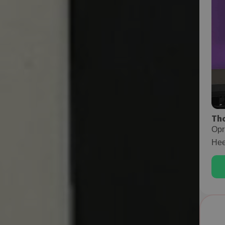
Th
Opr
Hee