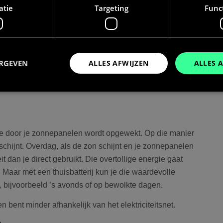
atie
Targeting
Func
imme oplossing voor energieopslag, maar hoe werkt zo
stap uit. We bespreken hoe een thuisbatterij overtollige
ERGEVEN
ALLES AFWIJZEN
ALLES 
 energie later kunt gebruiken wanneer je die het hardst
agen. Zo krijg je een compleet beeld van de voordelen
Prestatie
Targeting
Functioneel
den gebruikt om te zien hoe bezoekers de website gebruiken, bijv. analytische cookies
 die door je zonnepanelen wordt opgewekt. Op die manier
om een bepaalde bezoeker direct te identificeren.
schijnt. Overdag, als de zon schijnt en je zonnepanelen
it dan je direct gebruikt. Die overtollige energie gaat
. Maar met een thuisbatterij kun je die waardevolle
Aanbieder
/
Vervaldatum
Omschrijving
Domein
, bijvoorbeeld ’s avonds of op bewolkte dagen.
Sessie
Slaat de huidige taal op. Standaard word
OnTheGoSystems
 bent minder afhankelijk van het elektriciteitsnet.
uage
ingesteld voor ingelogde gebruikers. Als 
Ltd.
bolk.energy
inschakelt om AJAX-filtering te onderste
cookie ook ingesteld voor gebruikers die 