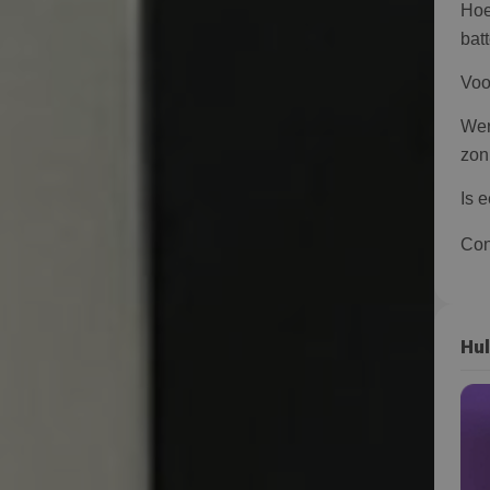
Hoe
batt
Voo
Wer
zon
Is 
Con
Hul