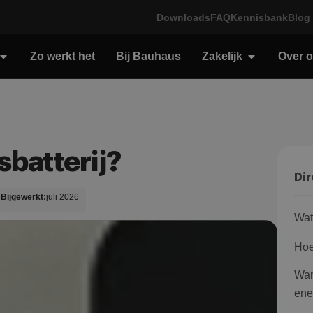
Downloads
FAQ
Kennisbank
Blog
Zo werkt het
Bij Bauhaus
Zakelijk
Over 
sbatterij?
Dir
Bijgewerkt:
juli 2026
Wat
Hoe 
Wan
ene