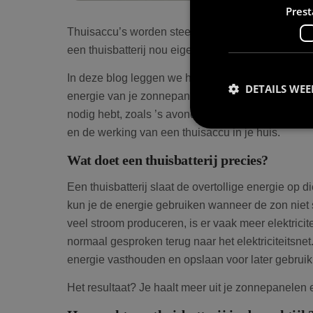
Prest
Thuisaccu’s worden steeds vaker genoemd als sl
een thuisbatterij nou eigenlijk precies?
In deze blog leggen we het duidelijk en stap voor 
DETAILS WE
energie van je zonnepanelen opslaat en hoe je die
nodig hebt, zoals ’s avonds of tijdens bewolkte d
en de werking van een thuisaccu in je huis.
Wat doet een thuisbatterij precies?
Prestatiecookies wor
Een thuisbatterij slaat de overtollige energie op
niet worden gebruikt 
kun je de energie gebruiken wanneer de zon niet 
veel stroom produceren, is er vaak meer elektricite
normaal gesproken terug naar het elektriciteitsnet
Naam
energie vasthouden en opslaan voor later gebruik
wp-
Het resultaat? Je haalt meer uit je zonnepanelen en
wpml_current_lang