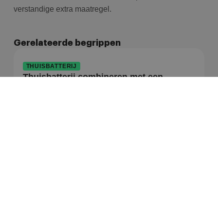
verstandige extra maatregel.
Gerelateerde begrippen
THUISBATTERIJ
Thuisbatterij combineren met een
warmtepomp
Een thuisbatterij en een warmtepomp versterken
elkaar: de warmtepomp is doorgaans de grootste
Lees artikel
THUISBATTERIJ
Renon thuisbatterij vs. Sessy,
HomeWizard en Zonneplan
Een Renon thuisbatterij is een modulair,