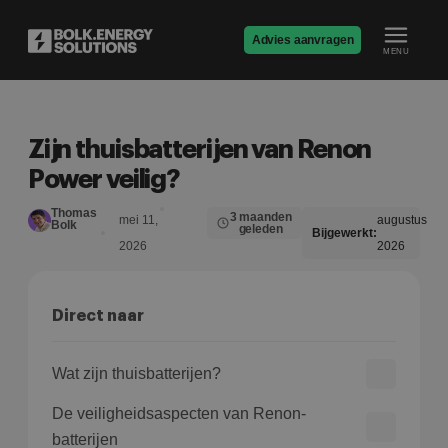
Advies aanvragen
MENU
Zijn thuisbatterijen van Renon
Power veilig?
Thomas
3 maanden
mei 11,
augustus
Bolk
geleden
Bijgewerkt:
2026
2026
Direct naar
Wat zijn thuisbatterijen?
De veiligheidsaspecten van Renon-
batterijen