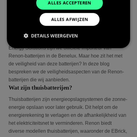
ALLES ACCEPTEREN
Thuisbatterijen worden steeds populairder, zowel bij
ALLES AFWIJZEN
particulieren als bedrijven. Ze spelen een cruciale rol in
de energietransitie door overtollige zonne-energie op te
DETAILS WEERGEVEN
slaan en te gebruiken wanneer dat nodig is. Bij Bolk
Energy Solutions zijn we officiële importeur van
Renon-batterijen in de Benelux. Maar hoe zit het met
Prestatie
Targeting
Functioneel
de veiligheid van deze batterijen? In deze blog
bespreken we de veiligheidsaspecten van de Renon-
Prestatiecookies worden gebruikt om te zien hoe
bezoekers de website gebruiken, bijv. analytische
batterijen die wij aanbieden.
cookies. Deze cookies kunnen niet worden gebruikt
Wat zijn thuisbatterijen?
om een bepaalde bezoeker direct te identificeren.
Thuisbatterijen zijn energieopslagsystemen die zonne-
energie opslaan voor later gebruik. Dit helpt om de
energierekening te verlagen en de afhankelijkheid van
Aanbieder
/
Naam
Vervaldatum
Om
Domein
het elektriciteitsnet te verminderen. Renon biedt
wp-
Sessie
Sl
OnTheGoSystems
diverse modellen thuisbatterijen, waaronder de EBrick,
wpml_current_language
hu
Ltd.