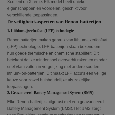
bolk.energy
op
Xcellent en Xtreme. Elk model heeft unieke
wo
co
eigenschappen en voordelen, geschikt voor
in
in
verschillende toepassingen.
ge
De veiligheidsaspecten van Renon-batterijen
u 
ta
in
1. Lithium-ijzerfosfaat (LFP) technologie
AJ
te
Renon batterijen maken gebruik van lithium-ijzerfosfaat
on
wo
(LFP) technologie. LFP-batterijen staan bekend om
co
in
hun goede thermische en chemische stabiliteit. Dit
Google Privacy Policy
ge
ni
betekent dat ze minder snel oververhit raken en minder
in
snel vlam vatten in vergelijking met andere soorten
lithium-ion-batterijen. Dit maakt LFP accu’s een veilige
keuze voor zowel huishoudelijke als zakelijke
toepassingen.
2. Geavanceerd Battery Management System (BMS)
Elke Renon-batterij is uitgerust met een geavanceerd
Battery Management System (BMS). Het BMS zorgt