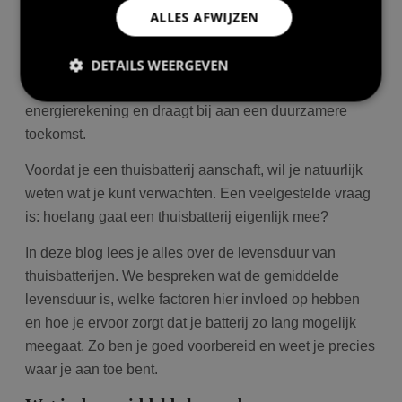
ALLES AFWIJZEN
Stel je voor: je eigen zonne-energie opslaan en
gebruiken op momenten dat het je uitkomt. Een
DETAILS WEERGEVEN
thuisbatterij maakt dit mogelijk. Het geef je meer
controle over je energieverbruik, verlaagt je
energierekening en draagt bij aan een duurzamere
toekomst.
Prestatie
Targeting
Functioneel
Voordat je een thuisbatterij aanschaft, wil je natuurlijk
Prestatiecookies worden gebruikt om te zien hoe
bezoekers de website gebruiken, bijv. analytische
weten wat je kunt verwachten. Een veelgestelde vraag
cookies. Deze cookies kunnen niet worden gebruikt
om een bepaalde bezoeker direct te identificeren.
is: hoelang gaat een thuisbatterij eigenlijk mee?
In deze blog lees je alles over de levensduur van
thuisbatterijen. We bespreken wat de gemiddelde
Aanbieder
/
levensduur is, welke factoren hier invloed op hebben
Naam
Vervaldatum
Om
Domein
en hoe je ervoor zorgt dat je batterij zo lang mogelijk
wp-
Sessie
Sl
OnTheGoSystems
meegaat. Zo ben je goed voorbereid en weet je precies
wpml_current_language
hu
Ltd.
bolk.energy
op
waar je aan toe bent.
wo
co
in