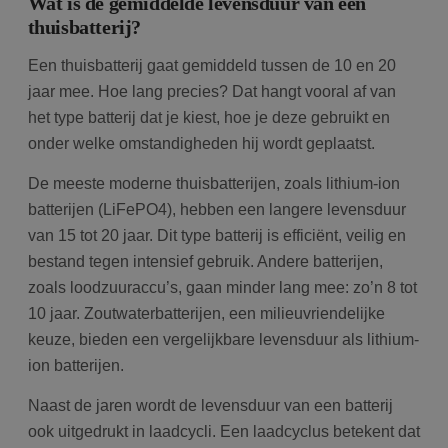
Wat is de gemiddelde levensduur van een
in
thuisbatterij?
ge
u 
ta
Een thuisbatterij gaat gemiddeld tussen de 10 en 20
in
AJ
jaar mee. Hoe lang precies? Dat hangt vooral af van
te
on
het type batterij dat je kiest, hoe je deze gebruikt en
wo
co
onder welke omstandigheden hij wordt geplaatst.
in
Google Privacy Policy
ge
ni
De meeste moderne thuisbatterijen, zoals lithium-ion
in
batterijen (LiFePO4), hebben een langere levensduur
van 15 tot 20 jaar. Dit type batterij is efficiënt, veilig en
bestand tegen intensief gebruik. Andere batterijen,
zoals loodzuuraccu’s, gaan minder lang mee: zo’n 8 tot
10 jaar. Zoutwaterbatterijen, een milieuvriendelijke
keuze, bieden een vergelijkbare levensduur als lithium-
ion batterijen.
Naast de jaren wordt de levensduur van een batterij
ook uitgedrukt in laadcycli. Een laadcyclus betekent dat