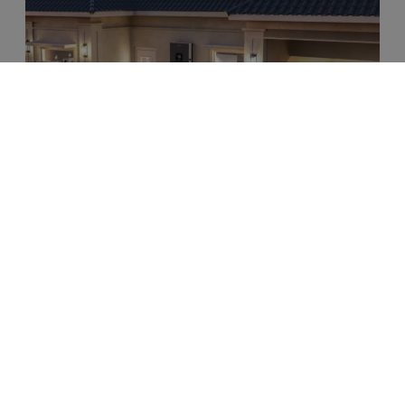
Een investering die je niet alleen geld, maar
ook zekerheid oplevert
Een thuisbatterij biedt meer dan alleen een praktische
oplossing voor het opslaan van zonne-energie. Het is
een belangrijke stap richting een duurzamer en
efficiënter energiegebruik. Door optimaal gebruik te
maken van zelf opgewekte groene stroom verlaag je je
afhankelijkheid van het elektriciteitsnet, beperkt je je
energiekosten en verkleint je je ecologische