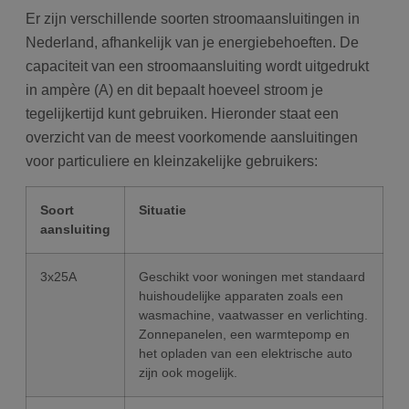
in
ge
Er zijn verschillende soorten stroomaansluitingen in
u 
Nederland, afhankelijk van je energiebehoeften. De
ta
in
capaciteit van een stroomaansluiting wordt uitgedrukt
AJ
te
in ampère (A) en dit bepaalt hoeveel stroom je
on
wo
tegelijkertijd kunt gebruiken. Hieronder staat een
co
in
overzicht van de meest voorkomende aansluitingen
Google Privacy Policy
ge
ni
voor particuliere en kleinzakelijke gebruikers:
in
Soort
Situatie
aansluiting
3x25A
Geschikt voor woningen met standaard
huishoudelijke apparaten zoals een
wasmachine, vaatwasser en verlichting.
Zonnepanelen, een warmtepomp en
het opladen van een elektrische auto
zijn ook mogelijk.