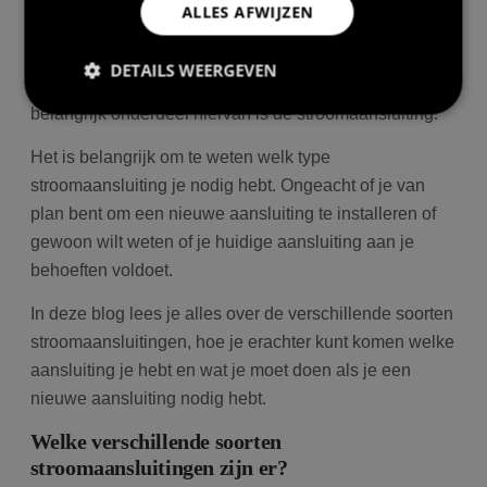
ALLES AFWIJZEN
Bij het inrichten of renoveren van je woning komt vaak
DETAILS WEERGEVEN
meer kijken dan op het eerste gezicht lijkt. Een
belangrijk onderdeel hiervan is de stroomaansluiting.
Het is belangrijk om te weten welk type
Prestatie
Targeting
Functioneel
stroomaansluiting je nodig hebt. Ongeacht of je van
Prestatiecookies worden gebruikt om te zien hoe
plan bent om een nieuwe aansluiting te installeren of
bezoekers de website gebruiken, bijv. analytische
cookies. Deze cookies kunnen niet worden gebruikt
gewoon wilt weten of je huidige aansluiting aan je
om een bepaalde bezoeker direct te identificeren.
behoeften voldoet.
In deze blog lees je alles over de verschillende soorten
stroomaansluitingen, hoe je erachter kunt komen welke
Aanbieder
/
Naam
Vervaldatum
Om
aansluiting je hebt en wat je moet doen als je een
Domein
nieuwe aansluiting nodig hebt.
wp-
Sessie
Sl
OnTheGoSystems
wpml_current_language
hu
Ltd.
bolk.energy
op
Welke verschillende soorten
wo
co
stroomaansluitingen zijn er?
in