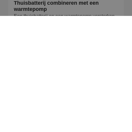
Thuisbatterij combineren met een
warmtepomp
Een thuisbatterij en een warmtepomp versterken
elkaar: de warmtepomp is doorgaans de grootste
Lees artikel
THUISBATTERIJ
Renon thuisbatterij vs. Sessy,
HomeWizard en Zonneplan
Een Renon thuisbatterij is een modulair,
professioneel geïnstalleerd batterijsysteem (circa
5 tot 1.000
Lees artikel
Hulp nodig?