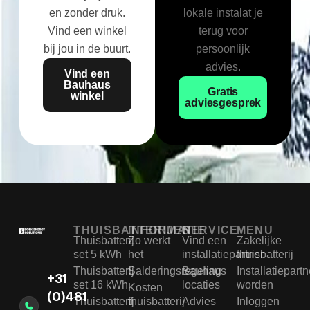
en zonder druk.
lokale instalat je
Vind een winkel
terug voor
bij jou in de buurt.
persoonlijk
advies.
Vind een
Bauhaus
Gratis
winkel
adviesgesprek
THUISBATTERIJEN
INFORMATIE
SERVICE
MENU
Thuisbatterij
Zo werkt
Vind een
Zakelijke
set 5 kWh
het
installatiepartner
thuisbatterij
Thuisbatterij
Salderingsregeling
Bauhaus
Installatiepartn
+31
set 16 kWh
locaties
worden
Kosten
(0)481
Thuisbatterij
thuisbatterij
Advies
Inloggen