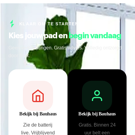
KLAAR OM TE STARTEN
Kies jouw pad en
begin vandaag
Geen verplichtingen. Gratis advies. Volledig ontzorgd
door Bolk.
Bekijk bij Bauhaus
Bekijk bij Bauhaus
Zie de batterij
Gratis. Binnen 24
live. Vrijblijvend
uur belt een