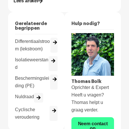
Lees artikel
Gerelateerde
Hulp nodig?
begrippen
Differentiaalstroo
m (lekstroom)
Isolatieweerstan
d
Beschermingslei
Thomas Bolk
ding (PE)
Oprichter & Expert
Heeft u vragen?
Nuldraad
Thomas helpt u
Cyclische
graag verder.
veroudering
Neem contact
op