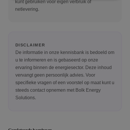
kunt gebruiken voor eigen verbruik of
netlevering.
Prestatie
Targeting
Functioneel
Prestatiecookies worden gebruikt om te zien hoe
bezoekers de website gebruiken, bijv. analytische
cookies. Deze cookies kunnen niet worden gebruikt
om een bepaalde bezoeker direct te identificeren.
DISCLAIMER
De informatie in onze kennisbank is bedoeld om
u te informeren en is gebaseerd op onze
Aanbieder
/
Naam
Vervaldatum
Om
Domein
ervaring binnen de energiesector. Deze inhoud
vervangt geen persoonlijk advies. Voor
wp-
Sessie
Sl
OnTheGoSystems
wpml_current_language
hu
Ltd.
specifieke vragen of een voorstel op maat kunt u
bolk.energy
op
wo
steeds contact opnemen met Bolk Energy
co
in
Solutions.
in
ge
u 
ta
in
AJ
te
on