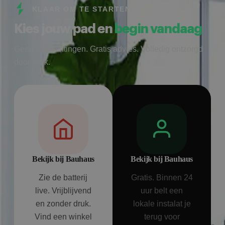
KLAAR OM TE STARTEN
Kies jouw pad en
begin vandaag
Geen verplichtingen. Gratis advies. Volledig ontzorgd
door Bolk.
Bekijk bij Bauhaus
Bekijk bij Bauhaus
Zie de batterij
Gratis. Binnen 24
live. Vrijblijvend
uur belt een
en zonder druk.
lokale instalat je
Vind een winkel
terug voor