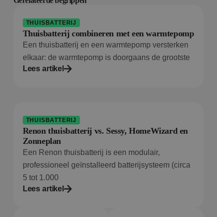
Gerelateerde begrippen
wo
co
in
Google Privacy Policy
THUISBATTERIJ
ge
ni
Thuisbatterij combineren met een warmtepomp
in
Een thuisbatterij en een warmtepomp versterken
elkaar: de warmtepomp is doorgaans de grootste
Lees artikel
THUISBATTERIJ
Renon thuisbatterij vs. Sessy, HomeWizard en
Zonneplan
Een Renon thuisbatterij is een modulair,
professioneel geïnstalleerd batterijsysteem (circa
5 tot 1.000
Lees artikel