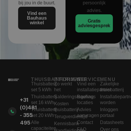
bij jou in de buurt.
persoonlijk
advies.
Vind een
Bauhaus
Gratis
winkel
adviesgesprek
THUISBATTERIJEN
INFORMATIE
SERVICE
MENU
Thuisbatterij
Zo werkt
Vind een
Zakelijke
set 5 kWh
het
installatiepartner
thuisbatterij
Thuisbatterij
Salderingsregeling
Bauhaus
Installatiepartn
+31
set 16 kWh
locaties
worden
Kosten
(0)481
Thuisbatterij
thuisbatterij
Advies
Inloggen
- 355
set 20 kWh
aanvragen
portaal
Terugverdientijd
Alle
Contact
Datasheets
495
Kennisbank
capaciteiten
FAQ
Over ons
Handleidingen