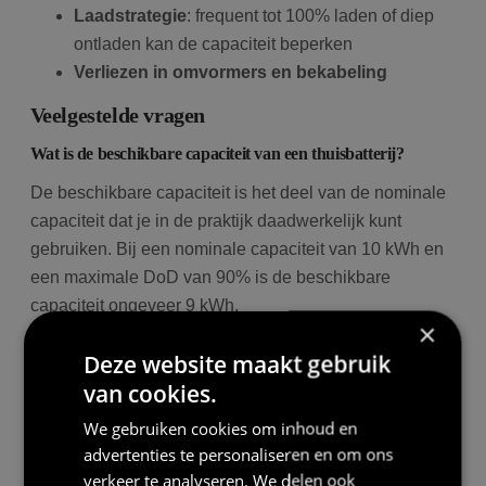
Laadstrategie
: frequent tot 100% laden of diep
ontladen kan de capaciteit beperken
Verliezen in omvormers en bekabeling
Veelgestelde vragen
Wat is de beschikbare capaciteit van een thuisbatterij?
De beschikbare capaciteit is het deel van de nominale
capaciteit dat je in de praktijk daadwerkelijk kunt
gebruiken. Bij een nominale capaciteit van 10 kWh en
een maximale DoD van 90% is de beschikbare
capaciteit ongeveer 9 kWh.
×
Waarom is de beschikbare capaciteit lager dan de nominale?
Deze website maakt gebruik
Het verschil ontstaat door de diepte van ontlading
van cookies.
(DoD), systeemverliezen in elektronica, BMS en
We gebruiken cookies om inhoud en
omvormers, en beveiligingsmarges die schade en
advertenties te personaliseren en om ons
degradatie voorkomen. Zo blijft er altijd een buffer over.
verkeer te analyseren. We delen ook