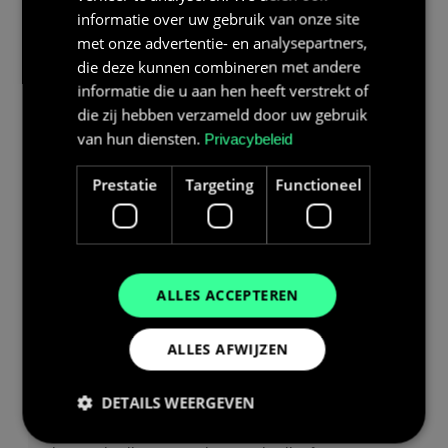
informatie over uw gebruik van onze site
Waarom is beschikbare capaciteit belangrijk?
met onze advertentie- en analysepartners,
Beschikbare capaciteit geeft een realistischer beeld
die deze kunnen combineren met andere
voor het dimensioneren van je systeem, het managen
informatie die u aan hen heeft verstrekt of
van verwachtingen en het berekenen van de
die zij hebben verzameld door uw gebruik
terugverdientijd. Zo vergelijk je batterijen ook eerlijker
van hun diensten.
Privacybeleid
met elkaar.
Prestatie
Targeting
Functioneel
SAMENVATTING
ALLES ACCEPTEREN
De beschikbare capaciteit is de energie die een
batterij in de praktijk kan leveren, en ligt altijd
ALLES AFWIJZEN
lager dan de nominale capaciteit. Voor een goed
beeld van de prestaties van een thuisbatterij is
DETAILS WEERGEVEN
het essentieel om naar dit getal te kijken, omdat
het direct bepaalt hoeveel energie je werkelijk