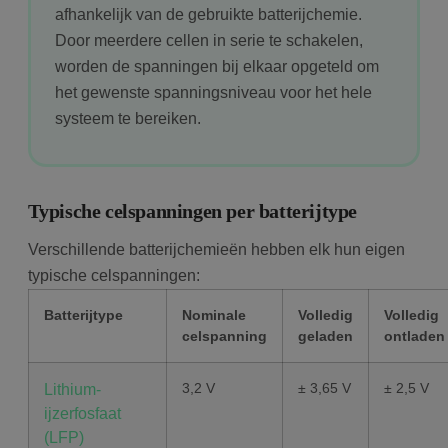
afhankelijk van de gebruikte batterijchemie.
Door meerdere cellen in serie te schakelen,
worden de spanningen bij elkaar opgeteld om
het gewenste spanningsniveau voor het hele
systeem te bereiken.
Typische celspanningen per batterijtype
Verschillende batterijchemieën hebben elk hun eigen
typische celspanningen:
Batterijtype
Nominale
Volledig
Volledig
celspanning
geladen
ontladen
3,2 V
± 3,65 V
± 2,5 V
Lithium-
ijzerfosfaat
(LFP)