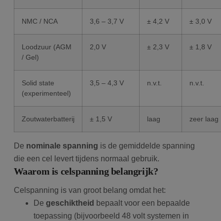
NMC / NCA
3,6 – 3,7 V
± 4,2 V
± 3,0 V
Loodzuur (AGM
2,0 V
± 2,3 V
± 1,8 V
/ Gel)
Solid state
3,5 – 4,3 V
n.v.t.
n.v.t.
(experimenteel)
Zoutwaterbatterij
± 1,5 V
laag
zeer laag
De
nominale spanning
is de gemiddelde spanning
die een cel levert tijdens normaal gebruik.
Waarom is celspanning belangrijk?
Celspanning is van groot belang omdat het:
De
geschiktheid
bepaalt voor een bepaalde
toepassing (bijvoorbeeld 48 volt systemen in