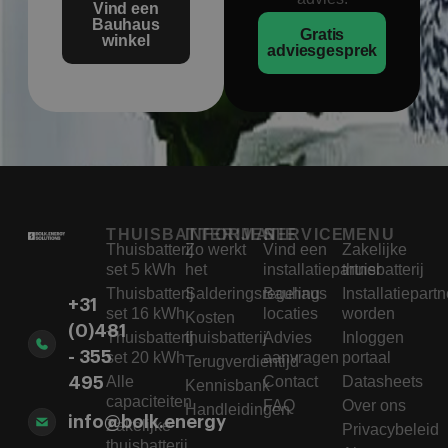
Vind een
Bauhaus
Gratis
winkel
adviesgesprek
THUISBATTERIJEN
INFORMATIE
SERVICE
MENU
Thuisbatterij
Zo werkt
Vind een
Zakelijke
set 5 kWh
het
installatiepartner
thuisbatterij
Thuisbatterij
Salderingsregeling
Bauhaus
Installatiepartn
+31
set 16 kWh
locaties
worden
Kosten
(0)481
Thuisbatterij
thuisbatterij
Advies
Inloggen
- 355
set 20 kWh
aanvragen
portaal
Terugverdientijd
Alle
Contact
Datasheets
495
Kennisbank
capaciteiten
FAQ
Over ons
Handleidingen
info@bolk.energy
Zakelijke
Privacybeleid
thuisbatterij