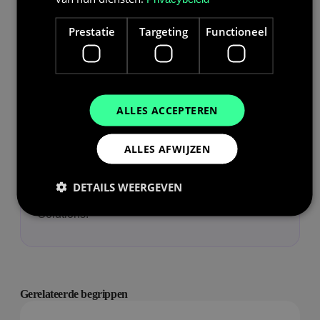
Prestatie
Targeting
Functioneel
DISCLAIMER
De informatie in onze kennisbank is bedoeld om
ALLES ACCEPTEREN
u te informeren en is gebaseerd op onze
ervaring binnen de energiesector. Deze inhoud
ALLES AFWIJZEN
vervangt geen persoonlijk advies. Voor
specifieke vragen of een voorstel op maat kunt u
DETAILS WEERGEVEN
steeds contact opnemen met Bolk Energy
Solutions.
Prestatie
Targeting
Functioneel
Prestatiecookies worden gebruikt om te zien hoe
bezoekers de website gebruiken, bijv. analytische
Gerelateerde begrippen
cookies. Deze cookies kunnen niet worden gebruikt
om een bepaalde bezoeker direct te identificeren.