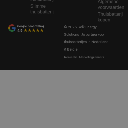
Algemene
Slimme
voorwaarden
thuisbatterij
Thuisbatterij
kopen
© 2026 Bolk Energy
Solutions | Je partner voor
thuisbatterijen in Nederland
& België
Realisatie:
Marketingkenners