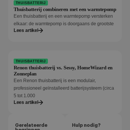
THUISBATTERIJ
Thuisbatterij combineren met een warmtepomp
Een thuisbatterij en een warmtepomp versterken
Aanbieder
/
elkaar: de warmtepomp is doorgaans de grootste
Naam
Vervaldatum
Om
Domein
Lees artikel
wp-
Sessie
Sl
OnTheGoSystems
wpml_current_language
hu
Ltd.
bolk.energy
op
wo
co
in
in
THUISBATTERIJ
ge
u 
Renon thuisbatterij vs. Sessy, HomeWizard en
ta
Zonneplan
in
AJ
Een Renon thuisbatterij is een modulair,
te
on
professioneel geïnstalleerd batterijsysteem (circa
wo
co
5 tot 1.000
Google Privacy Policy
in
Lees artikel
ge
ni
in
Gerelateerde
Hulp nodig?
begrippen