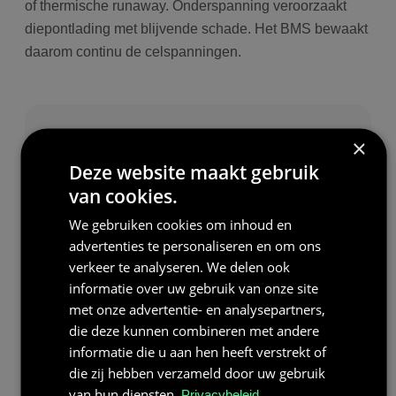
of thermische runaway. Onderspanning veroorzaakt
diepontlading met blijvende schade. Het BMS bewaakt
daarom continu de celspanningen.
×
SAMENVATTING
Deze website maakt gebruik
De celspanning is de basismaat voor het
van cookies.
elektrische potentieel van een individuele
batterijcel. Ze bepaalt hoe een batterijpakket
We gebruiken cookies om inhoud en
wordt samengesteld en hoe veilig en efficiënt
advertenties te personaliseren en om ons
het systeem functioneert.
verkeer te analyseren. We delen ook
informatie over uw gebruik van onze site
In energieopslagsystemen is nauwkeurige
met onze advertentie- en analysepartners,
bewaking van de celspanning essentieel om de
die deze kunnen combineren met andere
prestaties en levensduur van de batterij te
informatie die u aan hen heeft verstrekt of
garanderen en om risico’s zoals overspanning of
die zij hebben verzameld door uw gebruik
diepontlading te voorkomen.
van hun diensten.
Privacybeleid