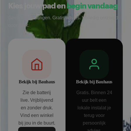
Kies jouw pad en
begin vandaag
Geen verplichtingen. Gratis advies. Volledig ontzorgd
door Bolk.
Bekijk bij Bauhaus
Bekijk bij Bauhaus
Zie de batterij
Gratis. Binnen 24
live. Vrijblijvend
uur belt een
en zonder druk.
lokale instalat je
Vind een winkel
terug voor
bij jou in de buurt.
persoonlijk
advies.