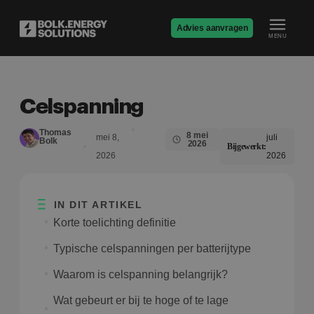
Advies aanvragen
MENU
Celspanning
Thomas
8 mei
mei 8,
juli
Bolk
2026
Bijgewerkt:
2026
2026
IN DIT ARTIKEL
Korte toelichting definitie
Typische celspanningen per batterijtype
Waarom is celspanning belangrijk?
Wat gebeurt er bij te hoge of te lage