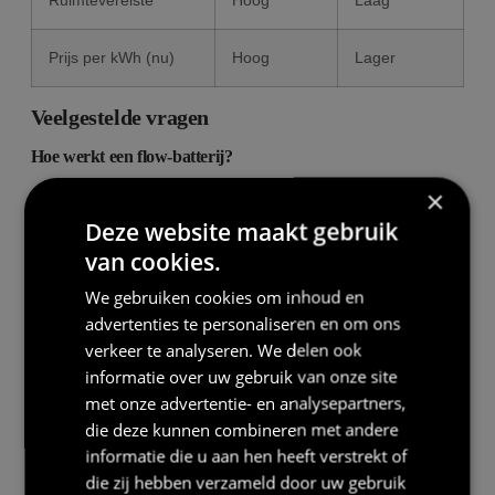
Prijs per kWh (nu)
Hoog
Lager
Veelgestelde vragen
Hoe werkt een flow-batterij?
×
Een flow-batterij bestaat uit twee opslagtanks met
verschillende vloeibare elektrolytoplossingen. Tijdens
Deze website maakt gebruik
laden en ontladen worden deze vloeistoffen via een
van cookies.
pomp langs elektrochemische cellen geleid, waar een
We gebruiken cookies om inhoud en
redoxreactie plaatsvindt. De bekendste variant is de
advertenties te personaliseren en om ons
vanadium redox flow battery.
verkeer te analyseren. We delen ook
informatie over uw gebruik van onze site
Wat maakt de flow-batterij uniek?
met onze advertentie- en analysepartners,
Flow-batterijen zijn modulair schaalbaar: met grotere
die deze kunnen combineren met andere
tanks sla je meer energie op zonder het elektrische
informatie die u aan hen heeft verstrekt of
systeem te wijzigen. Ze hebben een zeer lange
die zij hebben verzameld door uw gebruik