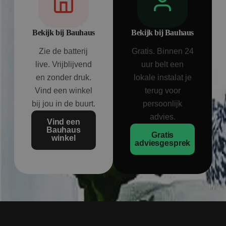
Bekijk bij Bauhaus
Bekijk bij Bauhaus
Zie de batterij
Gratis. Binnen 24
live. Vrijblijvend
uur belt een
en zonder druk.
lokale instalat je
Vind een winkel
terug voor
bij jou in de buurt.
persoonlijk
advies.
Vind een
Bauhaus
Gratis
winkel
adviesgesprek