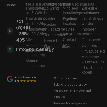
THUISBATTERIJEN
INFORMATIE
SERVICE
MENU
Thuisbatterij
Zo werkt
Vind een
Zakelijke
set 5 kWh
het
installatiepartner
thuisbatterij
Thuisbatterij
Salderingsregeling
Bauhaus
Installatiepartn
+31
set 16 kWh
locaties
worden
Kosten
(0)481
Thuisbatterij
thuisbatterij
Advies
Inloggen
- 355
set 20 kWh
aanvragen
portaal
Terugverdientijd
Alle
Contact
Datasheets
495
Kennisbank
capaciteiten
FAQ
Over ons
Handleidingen
info@bolk.energy
Zakelijke
Privacybeleid
thuisbatterij
Algemene
Slimme
voorwaarden
thuisbatterij
Thuisbatterij
kopen
© 2026 Bolk Energy
Solutions | Je partner voor
thuisbatterijen in Nederland
& België
Realisatie:
Marketingkenners