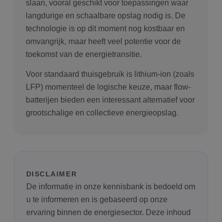
slaan, vooral geschikt voor toepassingen waar
langdurige en schaalbare opslag nodig is. De
technologie is op dit moment nog kostbaar en
omvangrijk, maar heeft veel potentie voor de
Aanbieder
/
Naam
Vervaldatum
Om
Domein
toekomst van de energietransitie.
wp-
Sessie
Sl
OnTheGoSystems
wpml_current_language
hu
Voor standaard thuisgebruik is lithium-ion (zoals
Ltd.
bolk.energy
op
LFP) momenteel de logische keuze, maar flow-
wo
co
batterijen bieden een interessant alternatief voor
in
in
grootschalige en collectieve energieopslag.
ge
u 
ta
in
AJ
te
on
wo
co
DISCLAIMER
in
Google Privacy Policy
ge
De informatie in onze kennisbank is bedoeld om
ni
in
u te informeren en is gebaseerd op onze
ervaring binnen de energiesector. Deze inhoud