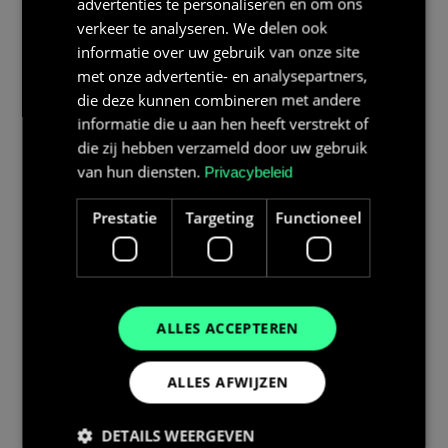
Waarom is nominale spanning belangrijk?
advertenties te personaliseren en om ons
verkeer te analyseren. We delen ook
De nominale spanning bepaalt de compatibiliteit met
informatie over uw gebruik van onze site
de omvormer en het BMS, verhoogt de veiligheid en
met onze advertentie- en analysepartners,
efficientie en maakt het makkelijker om
die deze kunnen combineren met andere
batterijsystemen onderling te vergelijken.
informatie die u aan hen heeft verstrekt of
die zij hebben verzameld door uw gebruik
van hun diensten.
Privacybeleid
Prestatie
Targeting
Functioneel
DISCLAIMER
De informatie in onze kennisbank is bedoeld om
u te informeren en is gebaseerd op onze
ervaring binnen de energiesector. Deze inhoud
vervangt geen persoonlijk advies. Voor
ALLES ACCEPTEREN
specifieke vragen of een voorstel op maat kunt u
steeds contact opnemen met Bolk Energy
ALLES AFWIJZEN
Solutions.
DETAILS WEERGEVEN