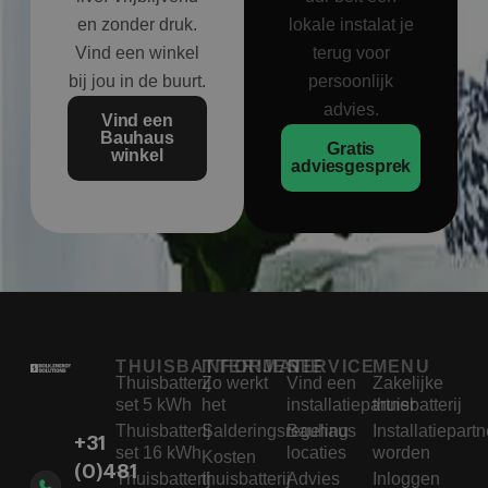
en zonder druk.
lokale instalat je
Vind een winkel
terug voor
bij jou in de buurt.
persoonlijk
advies.
Vind een
Bauhaus
Gratis
winkel
adviesgesprek
THUISBATTERIJEN
INFORMATIE
SERVICE
MENU
Thuisbatterij
Zo werkt
Vind een
Zakelijke
set 5 kWh
het
installatiepartner
thuisbatterij
Thuisbatterij
Salderingsregeling
Bauhaus
Installatiepartn
+31
set 16 kWh
locaties
worden
Kosten
(0)481
Thuisbatterij
thuisbatterij
Advies
Inloggen