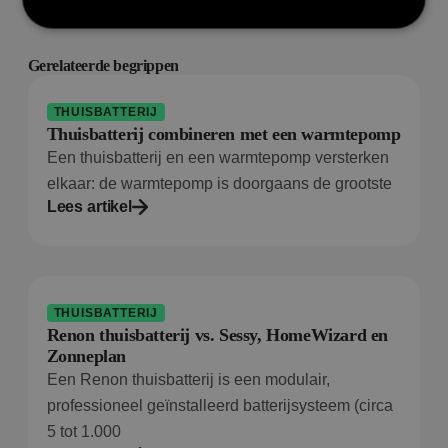
Gerelateerde begrippen
Prestatie
Targeting
Functioneel
Prestatiecookies worden gebruikt om te zien hoe
THUISBATTERIJ
bezoekers de website gebruiken, bijv. analytische
Thuisbatterij combineren met een warmtepomp
cookies. Deze cookies kunnen niet worden gebruikt
om een bepaalde bezoeker direct te identificeren.
Een thuisbatterij en een warmtepomp versterken
elkaar: de warmtepomp is doorgaans de grootste
Lees artikel
Aanbieder
/
Naam
Vervaldatum
Om
Domein
wp-
Sessie
Sl
OnTheGoSystems
wpml_current_language
hu
Ltd.
THUISBATTERIJ
bolk.energy
op
Renon thuisbatterij vs. Sessy, HomeWizard en
wo
co
Zonneplan
in
in
Een Renon thuisbatterij is een modulair,
ge
u 
professioneel geïnstalleerd batterijsysteem (circa
ta
5 tot 1.000
in
AJ