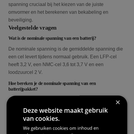
spanning cruciaal bij het kiezen van de juiste
omvormer en het berekenen van bekabeling en
beveiliging.
Veelgestelde vragen
Wat is de nominale spanning van een batterij?
De nominale spanning is de gemiddelde spanning die
een cel levert tijdens normaal gebruik. Een LFP-cel
heeft 3,2 V, een NMC-cel 3,6 tot 3,7 V en een
loodzuurcel 2 V.
Hoe bereken je de nominale spanning van een
batterijpakket?
Je vermenigvuldigt het aantal in serie geschakelde
×
cellen met de nominale spanning per cel. Een
Deze website maakt gebruik
thuisbatterij met 16 LFP-cellen in serie heeft dus 16 x
van cookies.
3,2 V = 51,2 V.
We gebruiken cookies om inhoud en