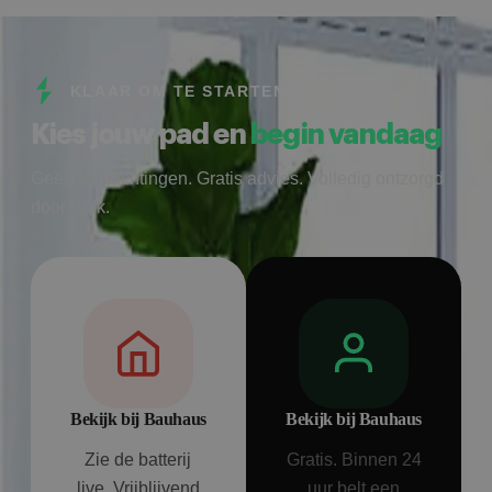
KLAAR OM TE STARTEN
Kies jouw pad en
begin vandaag
Geen verplichtingen. Gratis advies. Volledig ontzorgd
door Bolk.
Bekijk bij Bauhaus
Bekijk bij Bauhaus
Zie de batterij
Gratis. Binnen 24
live. Vrijblijvend
uur belt een