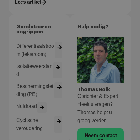
Lees artikel
te
on
wo
co
in
Google Privacy Policy
ge
Gerelateerde
Hulp nodig?
ni
begrippen
in
Differentiaalstroo
m (lekstroom)
Isolatieweerstan
d
Beschermingslei
Thomas Bolk
ding (PE)
Oprichter & Expert
Heeft u vragen?
Nuldraad
Thomas helpt u
Cyclische
graag verder.
veroudering
Neem contact