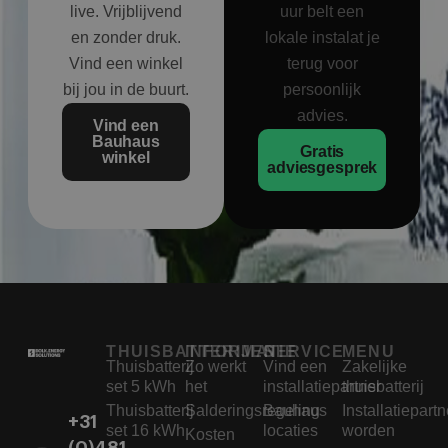
live. Vrijblijvend
uur belt een
en zonder druk.
lokale instalat je
Vind een winkel
terug voor
bij jou in de buurt.
persoonlijk
advies.
Vind een
Bauhaus
Gratis
winkel
adviesgesprek
THUISBATTERIJEN
INFORMATIE
SERVICE
MENU
Thuisbatterij
Zo werkt
Vind een
Zakelijke
set 5 kWh
het
installatiepartner
thuisbatterij
Thuisbatterij
Salderingsregeling
Bauhaus
Installatiepartn
+31
set 16 kWh
locaties
worden
Kosten