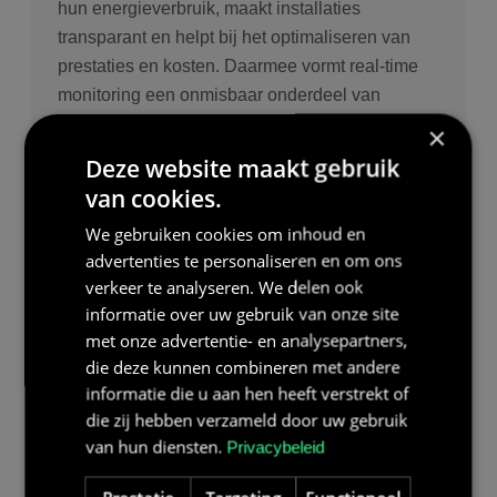
hun energieverbruik, maakt installaties
transparant en helpt bij het optimaliseren van
prestaties en kosten. Daarmee vormt real-time
monitoring een onmisbaar onderdeel van
moderne energieopslagsystemen.
×
Deze website maakt gebruik
van cookies.
We gebruiken cookies om inhoud en
advertenties te personaliseren en om ons
DISCLAIMER
verkeer te analyseren. We delen ook
De informatie in onze kennisbank is bedoeld om
informatie over uw gebruik van onze site
u te informeren en is gebaseerd op onze
met onze advertentie- en analysepartners,
ervaring binnen de energiesector. Deze inhoud
die deze kunnen combineren met andere
vervangt geen persoonlijk advies. Voor
informatie die u aan hen heeft verstrekt of
specifieke vragen of een voorstel op maat kunt u
die zij hebben verzameld door uw gebruik
steeds contact opnemen met Bolk Energy
van hun diensten.
Privacybeleid
Solutions.