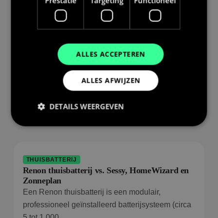
Prestatie
Targeting
Functioneel
Gerelateerde begrippen
ALLES ACCEPTEREN
THUISBATTERIJ
Thuisbatterij combineren met een warmtepomp
ALLES AFWIJZEN
Een thuisbatterij en een warmtepomp versterken
elkaar: de warmtepomp is doorgaans de grootste
DETAILS WEERGEVEN
Lees artikel
Prestatie
Targeting
Functioneel
THUISBATTERIJ
Prestatiecookies worden gebruikt om te zien hoe
Renon thuisbatterij vs. Sessy, HomeWizard en
bezoekers de website gebruiken, bijv. analytische
Zonneplan
cookies. Deze cookies kunnen niet worden gebruikt
om een bepaalde bezoeker direct te identificeren.
Een Renon thuisbatterij is een modulair,
professioneel geïnstalleerd batterijsysteem (circa
5 tot 1.000