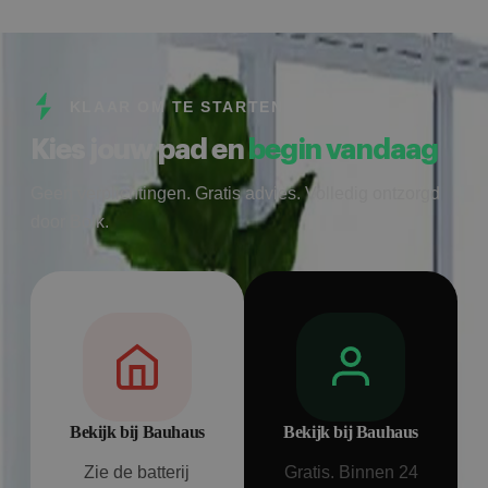
KLAAR OM TE STARTEN
Kies jouw pad en
begin vandaag
Geen verplichtingen. Gratis advies. Volledig ontzorgd
door Bolk.
Bekijk bij Bauhaus
Bekijk bij Bauhaus
Zie de batterij
Gratis. Binnen 24