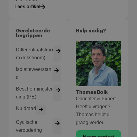
Lees artikel
Aanbieder
/
Naam
Vervaldatum
Om
Domein
wp-
Sessie
Sl
OnTheGoSystems
wpml_current_language
hu
Ltd.
Gerelateerde
Hulp nodig?
bolk.energy
op
begrippen
wo
co
in
in
Differentiaalstroo
ge
u 
m (lekstroom)
ta
in
Isolatieweerstan
AJ
te
d
on
wo
co
Beschermingslei
in
Thomas Bolk
Google Privacy Policy
ge
ding (PE)
Oprichter & Expert
ni
in
Heeft u vragen?
Nuldraad
Thomas helpt u
Cyclische
graag verder.
veroudering