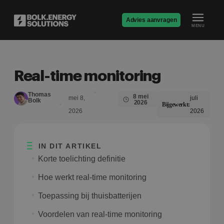
Advies aanvragen
MENU
Real-time monitoring
Thomas
8 mei
mei 8,
juli
Bolk
2026
Bijgewerkt:
2026
2026
IN DIT ARTIKEL
Korte toelichting definitie
Hoe werkt real-time monitoring
Toepassing bij thuisbatterijen
Voordelen van real-time monitoring