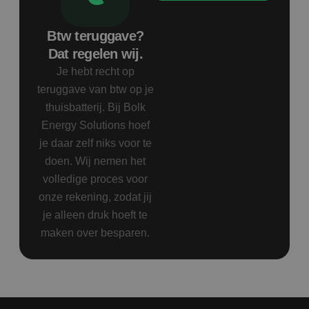
Btw teruggave?
Dat regelen wij.
Je hebt recht op
teruggave van btw op je
thuisbatterij. Bij Bolk
Energy Solutions hoef
je daar zelf niks voor te
doen. Wij nemen het
volledige proces voor
onze rekening, zodat jij
je alleen druk hoeft te
maken over besparen.