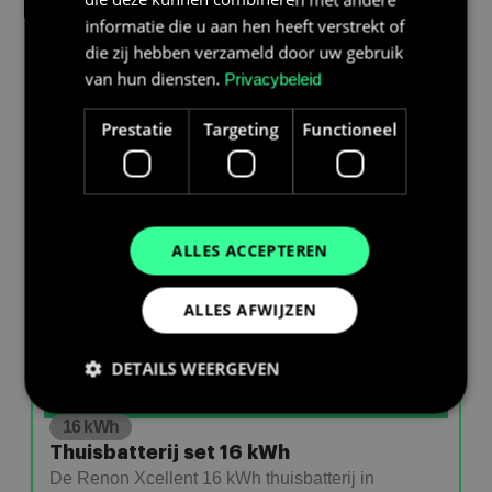
informatie die u aan hen heeft verstrekt of
die zij hebben verzameld door uw gebruik
van hun diensten.
Privacybeleid
Prestatie
Targeting
Functioneel
ALLES ACCEPTEREN
ALLES AFWIJZEN
DETAILS WEERGEVEN
16 kWh
Thuisbatterij set 16 kWh
Prestatie
Targeting
Functioneel
De Renon Xcellent 16 kWh thuisbatterij in