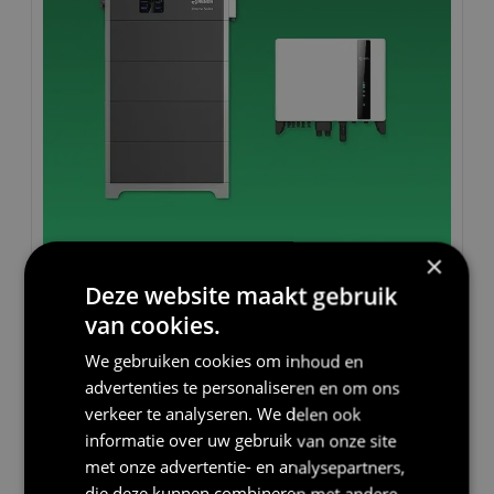
×
20 kWh
Deze website maakt gebruik
Thuisbatterij set 20 kWh
van cookies.
De Renon Xtreme HV 20 kWh thuisbatterij in
combinatie met de Solis 10 kW hybride omvormer
We gebruiken cookies om inhoud en
is perfect voor grote gezinnen met een hoog
advertenties te personaliseren en om ons
energieverbruik.
verkeer te analyseren. We delen ook
informatie over uw gebruik van onze site
20+ jaar levensduur
Standaard aansluiting
Wandmodel
met onze advertentie- en analysepartners,
Meer informatie
die deze kunnen combineren met andere