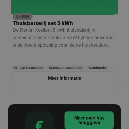
in
5 kWH
Thuisbatterij set 5 kWh
De Renon Xcellent 5 kWh thuisbatterij in
combinatie met de Solis 3,6 kW hybride omvormer
is de ideale oplossing voor kleine huishoudens.
20+ jaar levensduur
Standaard aansluiting
Wandmodel
Meer informatie
Meer over btw
teruggave