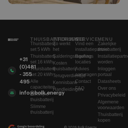
THUISBATTERIJEN
INFORMATIE
SERVICE
MENU
Thuisbatterij
Zo werkt
Vind een
Zakelijke
set 5 kWh
het
installatiepartner
thuisbatterij
Thuisbatterij
Salderingsregeling
Bauhaus
Installatiepartn
+31
set 16 kWh
locaties
worden
Kosten
(0)481
Thuisbatterij
thuisbatterij
Advies
Inloggen
- 355
set 20 kWh
aanvragen
portaal
Terugverdientijd
Alle
Contact
Datasheets
495
Kennisbank
capaciteiten
FAQ
Over ons
Handleidingen
info@bolk.energy
Zakelijke
Privacybeleid
thuisbatterij
Algemene
Slimme
voorwaarden
thuisbatterij
Thuisbatterij
kopen
© 2026 Bolk Energy