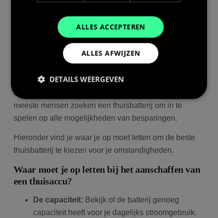
ALLES ACCEPTEREN
ALLES AFWIJZEN
Het kiezen van de ‘beste thuisbatterij’ is net als kiezen
van ‘de beste auto’. Het hangt ervan af wat je nodig
DETAILS WEERGEVEN
heeft. Sommige mensen zoeken een noodstroomaccu
om de stroom te hebben als het net uitvalt. Maar de
meeste mensen zoeken een thuisbatterij om in te
spelen op alle mogelijkheden van besparingen.
Prestatie
Targeting
Functioneel
Prestatiecookies worden gebruikt om te zien hoe
Hieronder vind je waar je op moet letten om de beste
bezoekers de website gebruiken, bijv. analytische
thuisbatterij te kiezen voor je omstandigheden.
cookies. Deze cookies kunnen niet worden gebruikt
om een bepaalde bezoeker direct te identificeren.
Waar moet je op letten bij het aanschaffen van
een thuisaccu?
De capaciteit:
Bekijk of de batterij genoeg
Aanbieder
/
Naam
Vervaldatum
Om
capaciteit heeft voor je dagelijks stroomgebruik.
Domein