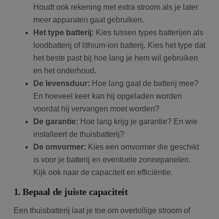
Houdt ook rekening met extra stroom als je later
wp-
Sessie
Sl
OnTheGoSystems
wpml_current_language
hu
Ltd.
meer apparaten gaat gebruiken.
bolk.energy
op
wo
Het type batterij:
Kies tussen types batterijen als
co
in
loodbatterij of lithium-ion batterij. Kies het type dat
in
ge
het beste past bij hoe lang je hem wil gebruiken
u 
en het onderhoud.
ta
in
De levensduur:
Hoe lang gaat de batterij mee?
AJ
te
En hoeveel keer kan hij opgeladen worden
on
wo
voordat hij vervangen moet worden?
co
in
De garantie:
Hoe lang krijg je garantie? En wie
Google Privacy Policy
ge
ni
installeert de thuisbatterij?
in
De omvormer:
Kies een omvormer die geschikt
is voor je batterij en eventuele zonnepanelen.
Kijk ook naar de capaciteit en efficiëntie.
1. Bepaal de juiste capaciteit
Een thuisbatterij laat je toe om overtollige stroom of