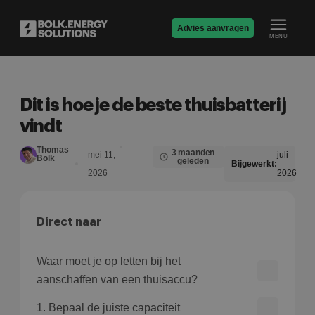
Advies aanvragen
MENU
Dit is hoe je de beste thuisbatterij
vindt
Thomas
3 maanden
mei 11,
juli
Bolk
geleden
Bijgewerkt:
2026
2026
Direct naar
Waar moet je op letten bij het
aanschaffen van een thuisaccu?
1. Bepaal de juiste capaciteit