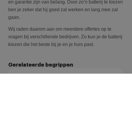
en garantie zijn van belang. Door zo’n batterij te kiezen
ben je zeker dat hij goed zal werken en lang mee zal
gaan.
Wij raden daarom aan om meerdere offertes op te
vragen bij verschillende bedrijven. Zo kun je de batterij
kiezen die het beste bij je en je huis past.
Gerelateerde begrippen
THUISBATTERIJ
Thuisbatterij combineren met een
warmtepomp
Een thuisbatterij en een warmtepomp versterken
elkaar: de warmtepomp is doorgaans de grootste
Lees artikel