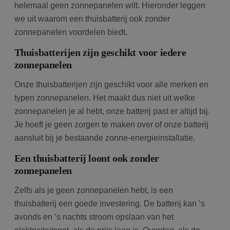
helemaal geen zonnepanelen wilt. Hieronder leggen
we uit waarom een thuisbatterij ook zonder
Aanbieder
/
Naam
Vervaldatum
Om
Domein
zonnepanelen voordelen biedt.
wp-
Sessie
Sl
OnTheGoSystems
Thuisbatterijen zijn geschikt voor iedere
wpml_current_language
hu
Ltd.
bolk.energy
op
zonnepanelen
wo
co
in
Onze thuisbatterijen zijn geschikt voor alle merken en
in
ge
typen zonnepanelen. Het maakt dus niet uit welke
u 
ta
zonnepanelen je al hebt, onze batterij past er altijd bij.
in
AJ
Je hoeft je geen zorgen te maken over of onze batterij
te
aansluit bij je bestaande zonne-energieinstallatie.
on
wo
co
Een thuisbatterij loont ook zonder
in
Google Privacy Policy
ge
zonnepanelen
ni
in
Zelfs als je geen zonnepanelen hebt, is een
thuisbatterij een goede investering. De batterij kan ’s
avonds en ’s nachts stroom opslaan van het