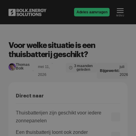
Advies aanvragen
MENU
Voor welke situatie is een
thuisbatterij geschikt?
Thomas
3 maanden
mei 11,
juli
Bolk
geleden
Bijgewerkt:
2026
2026
Direct naar
Thuisbatterijen zijn geschikt voor iedere
zonnepanelen
Een thuisbatterij loont ook zonder