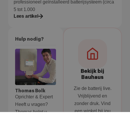
professioneel geïnstalleerd batterijsysteem (circa
5 tot 1.000
Lees artikel
Hulp nodig?
Bekijk bij
Bauhaus
Zie de batterij live.
Thomas Bolk
Vrijblijvend en
Oprichter & Expert
zonder druk. Vind
Heeft u vragen?
een winkel bij jou
Thomas helpt u
in de buurt.
graag verder.
Vind een