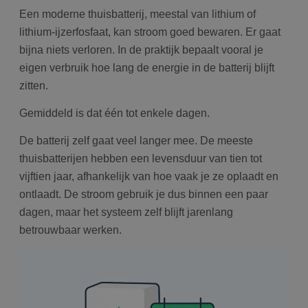
u 
ta
Een moderne thuisbatterij, meestal van lithium of
in
AJ
lithium-ijzerfosfaat, kan stroom goed bewaren. Er gaat
te
bijna niets verloren. In de praktijk bepaalt vooral je
on
wo
eigen verbruik hoe lang de energie in de batterij blijft
co
in
zitten.
Google Privacy Policy
ge
ni
in
Gemiddeld is dat één tot enkele dagen.
De batterij zelf gaat veel langer mee. De meeste
thuisbatterijen hebben een levensduur van tien tot
vijftien jaar, afhankelijk van hoe vaak je ze oplaadt en
ontlaadt. De stroom gebruik je dus binnen een paar
dagen, maar het systeem zelf blijft jarenlang
betrouwbaar werken.