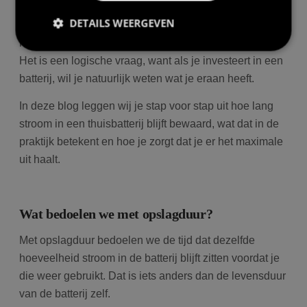
eigenlijk in een thuisbatterij zitten?
DETAILS WEERGEVEN
Gaat dat om een paar uur, een paar dagen, of
misschien zelfs weken?
Het is een logische vraag, want als je investeert in een
batterij, wil je natuurlijk weten wat je eraan heeft.
Prestatie
Targeting
Functioneel
Prestatiecookies worden gebruikt om te zien hoe
In deze blog leggen wij je stap voor stap uit hoe lang
bezoekers de website gebruiken, bijv. analytische
stroom in een thuisbatterij blijft bewaard, wat dat in de
cookies. Deze cookies kunnen niet worden gebruikt
om een bepaalde bezoeker direct te identificeren.
praktijk betekent en hoe je zorgt dat je er het maximale
uit haalt.
Aanbieder
/
Naam
Vervaldatum
Om
Wat bedoelen we met opslagduur?
Domein
wp-
Sessie
Sl
OnTheGoSystems
Met opslagduur bedoelen we de tijd dat dezelfde
wpml_current_language
hu
Ltd.
bolk.energy
op
hoeveelheid stroom in de batterij blijft zitten voordat je
wo
co
die weer gebruikt. Dat is iets anders dan de levensduur
in
in
van de batterij zelf.
ge