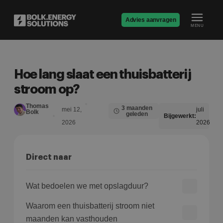
Advies aanvragen
MENU
Hoe lang slaat een thuisbatterij
stroom op?
Thomas
3 maanden
mei 12,
juli
Bolk
geleden
Bijgewerkt:
2026
2026
Direct naar
Wat bedoelen we met opslagduur?
Waarom een thuisbatterij stroom niet
maanden kan vasthouden