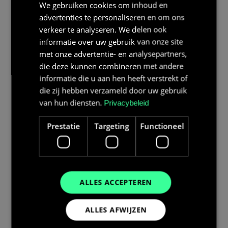
We gebruiken cookies om inhoud en
advertenties te personaliseren en om ons
verkeer te analyseren. We delen ook
informatie over uw gebruik van onze site
met onze advertentie- en analysepartners,
die deze kunnen combineren met andere
informatie die u aan hen heeft verstrekt of
die zij hebben verzameld door uw gebruik
De manier waarop je stroom gebruikt én inkoopt,
van hun diensten.
Privacybeleid
verandert razendsnel. Steeds meer huishoudens
worden niet alleen verbruiker van energie, maar ook
Prestatie
Targeting
Functioneel
producent. Denk aan zonnepanelen op het dak, slimme
apparaten in huis en nieuwe vormen van
energiecontracten. In deze ontwikkeling speelt de
thuisbatterij een steeds grotere rol. Helemaal wanneer
ALLES ACCEPTEREN
je die combineert met een dynamisch energiecontract.
Want juist die combinatie biedt slimme mogelijkheden
ALLES AFWIJZEN
om minder te betalen én bewuster om te gaan met
stroom. In deze blog leggen we uit wat een dynamisch