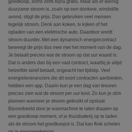
ta
goedkoop, soms zelfs bijna gratis. Maar als er weinig
in
AJ
duurzame stroom is, zoals op een donkere, windstille
te
avond, stijgt de prijs. Dan gebruiken veel mensen
on
wo
tegelijk stroom. Denk aan koken, tv kijken of het
co
in
opladen van een elektrische auto. Daardoor wordt
Google Privacy Policy
ge
ni
stroom duurder. Met een dynamisch energiecontract
in
beweegt de prijs dus mee met het moment van de dag.
Je betaalt precies wat de stroom op dat uur waard is.
Dat is anders dan bij een vast contract, waarbij je altijd
hetzelfde tarief betaalt, ongeacht het tijdstip. Veel
energieleveranciers die dit soort contracten aanbieden,
hebben een app. Daarin kun je een dag van tevoren
precies zien wat de stroom per uur kost. Zo kun je slim
plannen wanneer je stroom gebruikt of opslaat.
Bijvoorbeeld door je wasmachine te laten draaien op
een goedkoop moment, of je thuisbatterij op te laden
als de stroom het goedkoopst is. Dat kan flink schelen
op je energierekening.