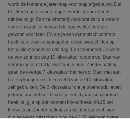
wordt de komende jaren stap voor stap afgebouwd. Dat
betekent dat je voor teruggeleverde stroom steeds
minder krijgt. Een thuisbatterij voorkomt dat die stroom
verloren gaat. Je bewaart de opgewekte energie
gewoon voor later. En als je een dynamisch contract
heeft, kun je ook nog inspelen op prijsverschillen op
het juiste moment van de dag. Een voorbeeld. Je wekt
op een zonnige dag 10 kilowattuur stroom op. Daarvan
verbruik je direct 3 kilowattuur in huis. Zonder batterij
gaan de overige 7 kilowattuur het net op. Maar met een
batterij kun je misschien wel 8 van de 10 kilowattuur
zelf gebruiken. De 2 kilowattuur die je overhoudt, levert
je terug aan het net. Omdat je een dynamisch contract
heeft, krijg je op dat moment bijvoorbeeld €0,25 per
kilowattuur. Zonder batterij zou dat bedrag veel lager
zijn geweest, misschien rond de €0,07. Met een batterij
haal je dus meer uit je zonnepanelen. Je bent minder