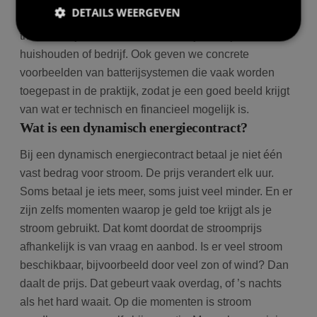
DETAILS WEERGEVEN
energiecontract precies is, hoe het werkt met een
thuisbatterij en wat de voordelen zijn voor je
huishouden of bedrijf. Ook geven we concrete
Prestatie
Targeting
Functioneel
voorbeelden van batterijsystemen die vaak worden
toegepast in de praktijk, zodat je een goed beeld krijgt
Prestatiecookies worden gebruikt om te zien hoe
bezoekers de website gebruiken, bijv. analytische
van wat er technisch en financieel mogelijk is.
cookies. Deze cookies kunnen niet worden gebruikt
Wat is een dynamisch energiecontract?
om een bepaalde bezoeker direct te identificeren.
Bij een dynamisch energiecontract betaal je niet één
vast bedrag voor stroom. De prijs verandert elk uur.
Soms betaal je iets meer, soms juist veel minder. En er
Aanbieder
/
Naam
Vervaldatum
Om
Domein
zijn zelfs momenten waarop je geld toe krijgt als je
stroom gebruikt. Dat komt doordat de stroomprijs
wp-
Sessie
Sl
OnTheGoSystems
wpml_current_language
hu
Ltd.
afhankelijk is van vraag en aanbod. Is er veel stroom
bolk.energy
op
wo
beschikbaar, bijvoorbeeld door veel zon of wind? Dan
co
in
daalt de prijs. Dat gebeurt vaak overdag, of ’s nachts
in
ge
als het hard waait. Op die momenten is stroom
u 