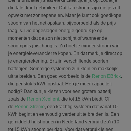
Een thuisbatterij slaat elektriciteit tijdelijk op, zodat je
die later kunt gebruiken. Dat kan stroom zijn die je zelf
opwekt met zonnepanelen. Maar je kunt ook goedkope
stroom van het net opslaan, bijvoorbeeld als de prijs
laag is. Die opgeslagen energie gebruik je op
momenten dat de zon niet schijnt of wanneer de
stroomprijs juist hoog is. Zo hoef je minder stroom van
je energieleverancier te kopen. En dat merk je direct op
je energierekening. Er zijn verschillende soorten
batterijen. Sommige systemen zijn klein en makkelijk
uit te breiden. Een goed voorbeeld is de
Renon EBrick
,
die per stuk 5 kWh opslaat. Heb je meer capaciteit
nodig? Dan kun je kiezen voor een grotere batterij
zoals de
Renon Xcellent
, die tot 15 kWh biedt. Of
de
Renon Xtreme
, een krachtig systeem dat vanaf 10
kWh begint en eenvoudig verder uit te breiden is. Een
gemiddeld huishouden in Nederland verbruikt zo’n 10
tot 15 kWh stroom per dag. Voor dat verbruik is een