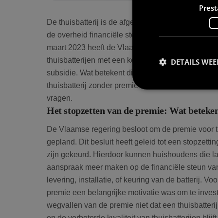
Prest
De thuisbatterij is de afgelopen jaren steeds pop
de overheid financiële steun bood om de oversta
maart 2023 heeft de Vlaamse overheid de premie vo
thuisbatterijen met een keuringsattest na 31 maa
DETAILS WE
subsidie. Wat betekent dit voor huiseigenaren die
thuisbatterij zonder premie nog steeds een renda
vragen.
Het stopzetten van de premie: Wat beteken
Prestatiecookies wor
De Vlaamse regering besloot om de premie voor th
niet worden gebruikt 
gepland. Dit besluit heeft geleid tot een stopzett
zijn gekeurd. Hierdoor kunnen huishoudens die lat
aanspraak meer maken op de financiële steun van 
Naam
levering, installatie, of keuring van de batterij. 
premie een belangrijke motivatie was om te invest
wp-
wpml_current_lang
wegvallen van de premie niet dat een thuisbatterij
en de verbeterde kwaliteit van thuisbatterijen blijf