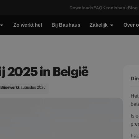
Downloads
FAQ
Kennisbank
Blog
Zo werkt het
Bij Bauhaus
Zakelijk
Over 
j 2025 in België
Dir
Bijgewerkt:
augustus 2026
Het
bet
Is 
pre
Fac