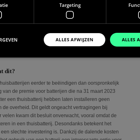
atie
Targeting
Func
ulairder geworden in België, vooral in Vlaanderen, waar
p naar duurzame energie aan te moedigen. Sinds eind
or thuisbatterijen echter stopgezet. Dit betekent dat
rt 2023 niet langer in aanmerking komen voor deze
ERGEVEN
ALLES AFWIJZEN
ALLES 
 overwegen een thuisbatterij te plaatsen? En is een
bele investering? In deze blog duiken we dieper in deze
t dit?
Prestatie
Targeting
Functioneel
den gebruikt om te zien hoe bezoekers de website gebruiken, bijv. analytische cookies
uisbatterijen eerder te beëindigen dan oorspronkelijk
om een bepaalde bezoeker direct te identificeren.
ing van de premie voor batterijen die na 31 maart 2023
er een thuisbatterij hebben laten installeren geen
de overheid. Dit geldt ongeacht vertragingen bij
Aanbieder
/
Vervaldatum
Omschrijving
Voor velen kwam dit besluit onverwacht, vooral omdat de
Domein
eren in een thuisbatterij. Desondanks betekent het
Sessie
Slaat de huidige taal op. Standaard word
OnTheGoSystems
uage
ingesteld voor ingelogde gebruikers. Als 
Ltd.
 een slechte investering is. Dankzij de dalende kosten
bolk.energy
inschakelt om AJAX-filtering te onderste
cookie ook ingesteld voor gebruikers die 
t het gebruik van een batterij een interessante optie voor