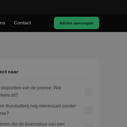
ons
Contact
Advies aanvragen
ect naar
 stopzetten van de premie: Wat
ekent dit?
een thuisbatterij nog interessant zonder
mie?
toren die de levensduur van een