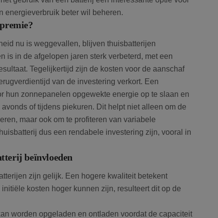
n energieverbruik beter wil beheren.
r premie?
Google Privacy Policy
id nu is weggevallen, blijven thuisbatterijen
en is in de afgelopen jaren sterk verbeterd, met een
ultaat. Tegelijkertijd zijn de kosten voor de aanschaf
terugverdientijd van de investering verkort. Een
 door hun zonnepanelen opgewekte energie op te slaan en
 avonds of tijdens piekuren. Dit helpt niet alleen om de
nderen, maar ook om te profiteren van variabele
thuisbatterij dus een rendabele investering zijn, vooral in
tterij beïnvloeden
batterijen zijn gelijk. Een hogere kwaliteit betekent
itiële kosten hoger kunnen zijn, resulteert dit op de
j kan worden opgeladen en ontladen voordat de capaciteit