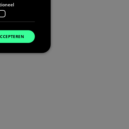
tioneel
ACCEPTEREN
. Deze cookies kunnen
t deze cookie alleen
u de taalcookie
unen, wordt deze
niet zijn ingelogd.