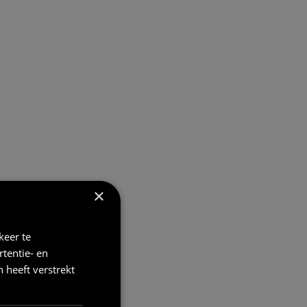
×
keer te
tentie- en
 heeft verstrekt