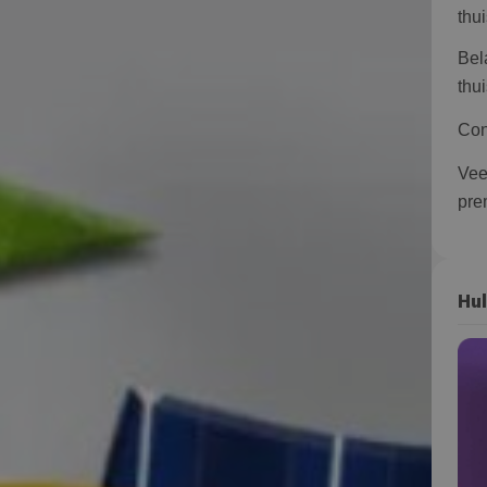
thu
Bel
thui
Con
Vee
pre
Hul