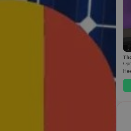
Th
Opr
Hee