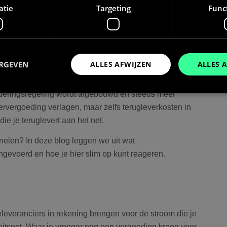
atie
Targeting
Func
uurzame en financieel aantrekkelijke investering.
rugleververgoeding hebben veel huishoudens flink
ERGEVEN
ALLES AFWIJZEN
ALLES 
salderingsregeling wordt afgebouwd en steeds meer
ververgoeding verlagen, maar zelfs terugleverkosten in
Prestatie
Targeting
Functioneel
die je teruglevert aan het net.
den gebruikt om te zien hoe bezoekers de website gebruiken, bijv. analytische cookies
nelen? In deze blog leggen we uit wat
om een bepaalde bezoeker direct te identificeren.
gevoerd en hoe je hier slim op kunt reageren.
Aanbieder
/
Vervaldatum
Omschrijving
Domein
Sessie
Slaat de huidige taal op. Standaard word
OnTheGoSystems
uage
ingesteld voor ingelogde gebruikers. Als 
Ltd.
leveranciers in rekening brengen voor de stroom die je
bolk.energy
inschakelt om AJAX-filtering te onderste
cookie ook ingesteld voor gebruikers die 
teitsnet. Waar je vroeger nog een vergoeding kreeg voor