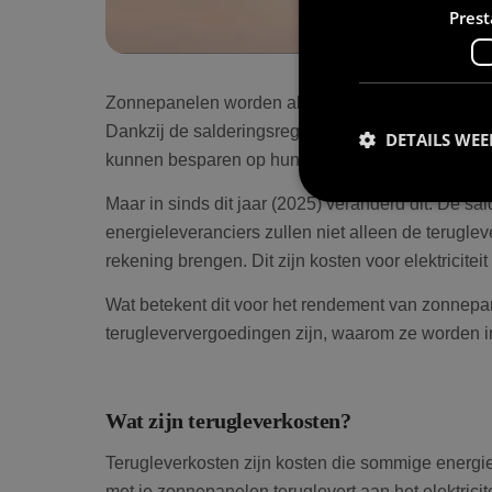
Prest
Zonnepanelen worden al lang beschouwd als een d
Dankzij de salderingsregeling en de gunstige te
DETAILS WE
kunnen besparen op hun energiekosten.
Maar in sinds dit jaar (2025) veranderd dit. De 
energieleveranciers zullen niet alleen de terugle
rekening brengen. Dit zijn kosten voor elektriciteit 
Prestatiecookies wor
Wat betekent dit voor het rendement van zonnepa
niet worden gebruikt 
terugleververgoedingen zijn, waarom ze worden in
Naam
Wat zijn terugleverkosten?
wp-
wpml_current_lang
Terugleverkosten zijn kosten die sommige energie
met je zonnepanelen teruglevert aan het elektrici