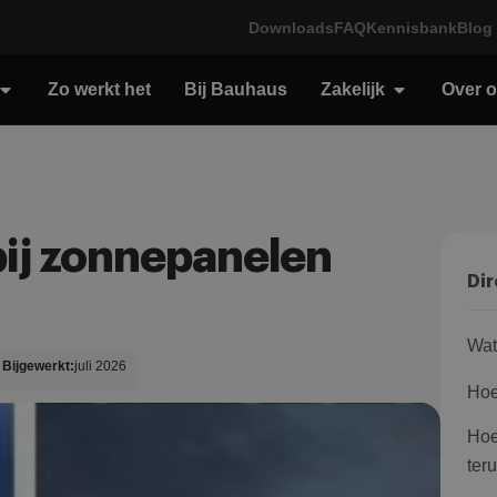
Downloads
FAQ
Kennisbank
Blog
Zo werkt het
Bij Bauhaus
Zakelijk
Over 
bij zonnepanelen
Dir
Wat
Bijgewerkt:
juli 2026
Hoe
Hoe
ter