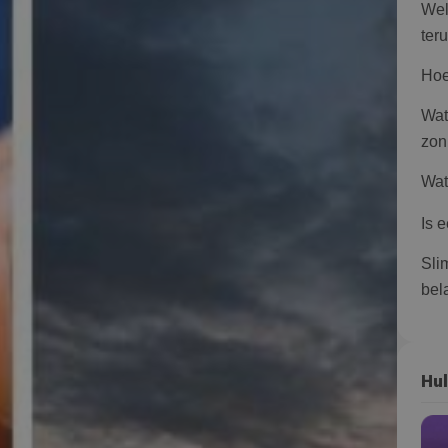
Wel
ter
Hoe
Wat
zon
Wat
Is 
Sli
bel
Hul