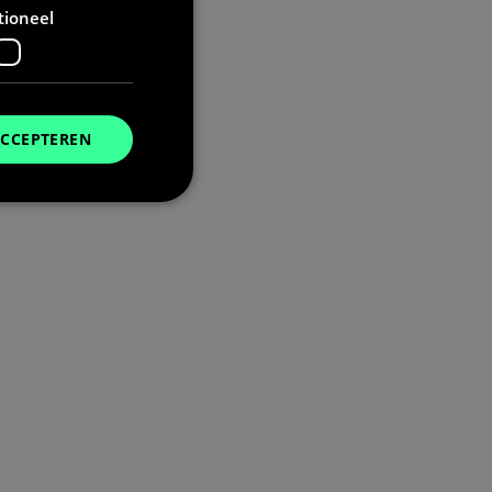
tioneel
ACCEPTEREN
. Deze cookies kunnen
t deze cookie alleen
u de taalcookie
unen, wordt deze
niet zijn ingelogd.