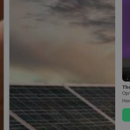
Th
Opr
Hee