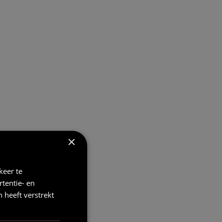
×
keer te
tentie- en
 heeft verstrekt