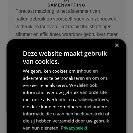
SAMENVATTING
Forecast matching is het afstemmen van
batterijgebruik op voorspellingen van zonopwek,
verbruik en tarieven. Het maakt thuisbatterijen
slimmer en efficiënter, waardoor gebruikers meer
besparen, minder afhankelijk zijn van het net en
×
beter inspelen op duurzame energiebronnen.
Deze website maakt gebruik
van cookies.
We gebruiken cookies om inhoud en
advertenties te personaliseren en om ons
verkeer te analyseren. We delen ook
DISCLAIMER
informatie over uw gebruik van onze site
De informatie in onze kennisbank is bedoeld om
met onze advertentie- en analysepartners,
u te informeren en is gebaseerd op onze
die deze kunnen combineren met andere
ervaring binnen de energiesector. Deze inhoud
informatie die u aan hen heeft verstrekt of
vervangt geen persoonlijk advies. Voor
die zij hebben verzameld door uw gebruik
specifieke vragen of een voorstel op maat kunt u
van hun diensten.
Privacybeleid
steeds contact opnemen met Bolk Energy