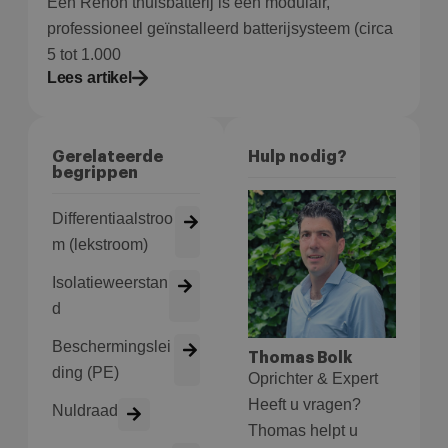
Een Renon thuisbatterij is een modulair,
professioneel geïnstalleerd batterijsysteem (circa
5 tot 1.000
Aanbieder
/
Naam
Vervaldatum
Om
Domein
Lees artikel
wp-
Sessie
Sl
OnTheGoSystems
wpml_current_language
hu
Ltd.
bolk.energy
op
wo
Gerelateerde
Hulp nodig?
co
begrippen
in
in
ge
u 
Differentiaalstroo
ta
in
m (lekstroom)
AJ
te
Isolatieweerstan
on
wo
d
co
in
Google Privacy Policy
ge
Beschermingslei
ni
Thomas Bolk
in
ding (PE)
Oprichter & Expert
Heeft u vragen?
Nuldraad
Thomas helpt u