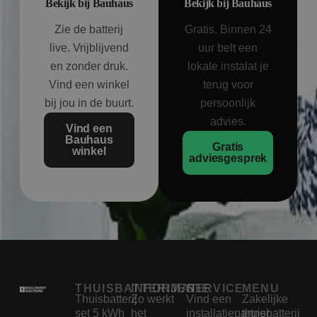
Bekijk bij Bauhaus
Bekijk bij Bauhaus
Zie de batterij
Gratis. Binnen 24
live. Vrijblijvend
uur belt een
en zonder druk.
lokale instalat je
Vind een winkel
terug voor
bij jou in de buurt.
persoonlijk
advies.
Vind een
Bauhaus
Gratis
winkel
adviesgesprek
THUISBATTERIJEN
INFORMATIE
SERVICE
MENU
Thuisbatterij
Zo werkt
Vind een
Zakelijke
set 5 kWh
het
installatiepartner
thuisbatterij