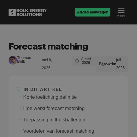
Advies aanvragen
MENU
Forecast matching
Thomas
8 mei
mei 8,
juli
Bolk
2026
Bijgewerkt:
2026
2026
IN DIT ARTIKEL
Korte toelichting definitie
Hoe werkt forecast matching
Toepassing in thuisbatterijen
Voordelen van forecast matching