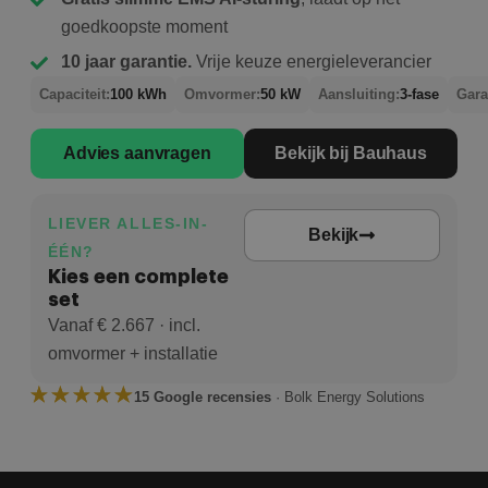
goedkoopste moment
10 jaar garantie.
Vrije keuze energieleverancier
Capaciteit:
100 kWh
Omvormer:
50 kW
Aansluiting:
3-fase
Gara
Advies aanvragen
Bekijk bij Bauhaus
LIEVER ALLES-IN-
Bekijk
ÉÉN?
Kies een complete
set
Vanaf € 2.667 · incl.
omvormer + installatie
15 Google recensies
· Bolk Energy Solutions