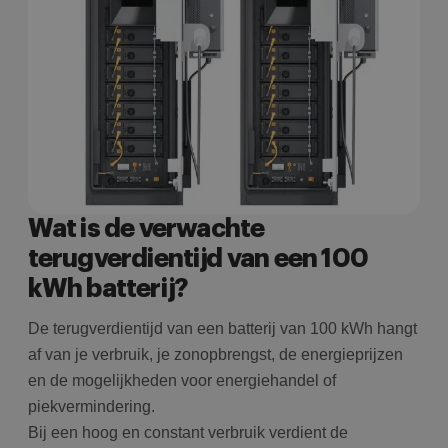
w
c
i
i
g
u
t
i
AJ
t
Google Privacy
o
w
Policy
c
i
g
ni
Wat is de verwachte
i
terugverdientijd van een 100
kWh batterij?
De terugverdientijd van een batterij van 100 kWh hangt
af van je verbruik, je zonopbrengst, de energieprijzen
en de mogelijkheden voor energiehandel of
piekvermindering.
Bij een hoog en constant verbruik verdient de