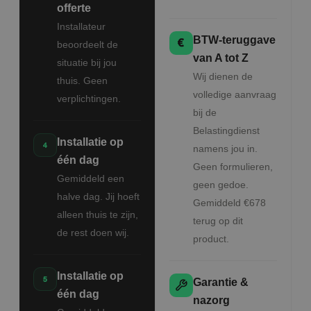
offerte
Installateur
BTW-teruggave
beoordeelt de
van A tot Z
situatie bij jou
Wij dienen de
thuis. Geen
volledige aanvraag
verplichtingen.
bij de
Belastingdienst
Installatie op
namens jou in.
één dag
Geen formulieren,
Gemiddeld een
geen gedoe.
halve dag. Jij hoeft
Gemiddeld €678
alleen thuis te zijn,
terug op dit
de rest doen wij.
product.
Installatie op
Garantie &
één dag
nazorg