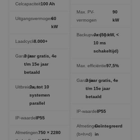
Celcapaciteit
100 Ah
Max. PV-
90
Uitgangsvermogen
60
vermogen
kW
kW
Backupvermogen
Ja (50 kW, <
Laadcycli
8.000+
10 ms
schakeltijd)
Garantie
3 jaar gratis, 4e
t/m 15e jaar
Max. efficiëntie
97,5%
betaald
Garantie
3 jaar gratis, 4e
Uitbreidbaar
Ja, tot 10
t/m 15e jaar
systemen
betaald
parallel
IP-waarde
IP55
IP-waarde
IP55
Afmetingen
Geïntegreerd
Afmetingen
750 × 2280
(b×h×d)
in