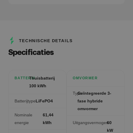
TECHNISCHE DETAILS
Specificaties
Thuisbatterij
BATTERIJ
OMVORMER
100 kWh
Type
Geïntegreerde 3-
Batterijtype
LiFePO4
fase hybride
omvormer
Nominale
61,44
energie
kWh
Uitgangsvermogen
60
kW