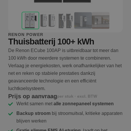
RENON POWER
Thuisbatterij 100+ kWh
De Renon ECube 100AP is uitbreidbaar tot meer dan
100 kWh door meerdere systemen te combineren.
Verlaag je energiekosten, werk onafhankelijker van het
net en reken op stabiele prestaties dankzij
geavanceerde technologie en een efficiënt
luchtkoelsysteem.
Prijs op aanvraag
per stuk · excl. BTW
Werkt samen met
alle zonnepaneel systemen
Backup stroom
bij stroomuitval, kritieke apparaten
blijven werken
Gratis slimme EMS AI-sturing
, laadt op het