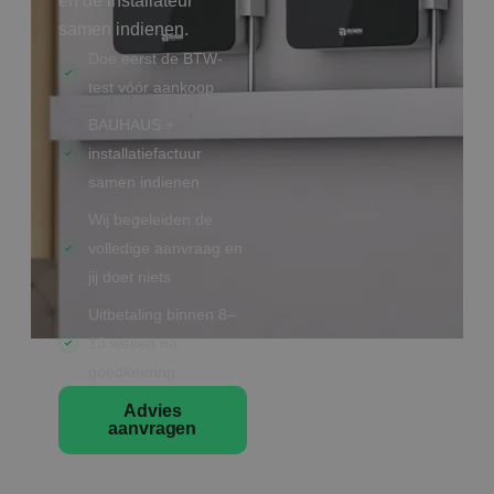
en de installateur
samen indienen.
Doe eerst de BTW-
test vóór aankoop
BAUHAUS +
installatiefactuur
samen indienen
Wij begeleiden de
volledige aanvraag en
jij doet niets
Uitbetaling binnen 8–
13 weken na
goedkeuring
Advies
aanvragen