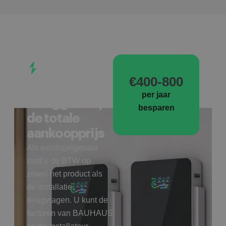
UNIEK
VOORDEEL
€400-800
Tot 21% BTW
per jaar
teruggave op
besparen
de totale
aankoopprijs
Als woningeigenaar
kunt u de BTW op
zowel het product als
de installatie
terugvragen. U kunt de
facturen van BAUHAUS