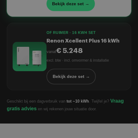
Bekijk deze set →
OF RUIMER · 16 KWH SET
Renon Xcellent Plus 16 kWh
€ 5.248
vanaf
excl. btw · incl. omvormer & installatie
Bekijk deze set →
Vraag
Geschikt bij een dagverbruik van
tot ~10 kWh
. Twijfel je?
gratis advies
en wij rekenen jouw situatie door.