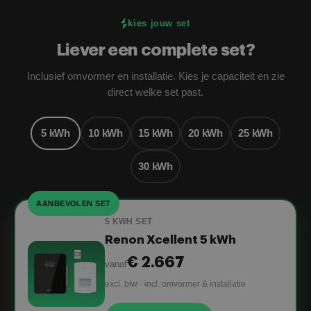
kies jouw set
Liever een complete set?
Inclusief omvormer en installatie. Kies je capaciteit en zie
direct welke set past.
5 kWh
10 kWh
15 kWh
20 kWh
25 kWh
30 kWh
AANBEVOLEN SET
5 KWH SET
Renon Xcellent 5 kWh
€ 2.667
vanaf
excl. btw · incl. omvormer & installatie