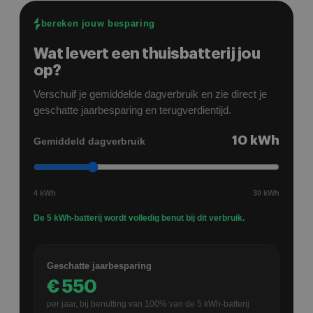
en alle puntjes zijn netjes en snel
bereken jouw besparing
opgelost/aangepast.
Wat levert een thuisbatterij jou
op?
Verschuif je gemiddelde dagverbruik en zie direct je
geschatte jaarbesparing en terugverdientijd.
10
kWh
Gemiddeld dagverbruik
4 kWh
30 kWh
De 5 kWh-batterij wordt volledig benut bij dit verbruik.
Geschatte jaarbesparing
€
550
per jaar, bij benutting van
100
% van de
5
kWh-batterij