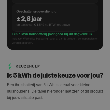
Geschatte terugverdientijd
±
2,8
jaar
op basis van €
1.549
na BTW-teruggave
Een 5 kWh thuisbatterij past goed bij dit dagverbruik.
Indicatie. Werkelijke besparing hangt af van je tarieven, zonnepanelen en
verbruikspatroon.
KEUZEHULP
Is 5 kWh de juiste keuze voor jou?
Een thuisbatterij van 5 kWh is ideaal voor kleine
huishoudens. De tabel hieronder laat zien of dit product
bij jouw situatie past.