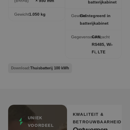
(b×h×d)
× 950 mm
batterijkabinet
Gewicht
1.050 kg
Gewicht
Geïntegreerd in
batterijkabinet
Gegevensoverdracht
CAN,
RS485, Wi-
Fi, LTE
Download:
Thuisbatterij 100 kWh
KWALITEIT &
UNIEK
BETROUWBAARHEID
VOORDEEL
Ontworpen