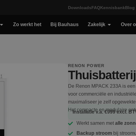
Downloads
FAQ
Kennisbank
Blog
Zo werkt het
Bij Bauhaus
Zakelijk
Over 
RENON POWER
Thuisbatteri
De Renon MPACK 233A is een vl
voor commerciële en industriël
maximaliseer je zelf opgewekte 
Het compacte en modulaire ontw
Installatie v.a. €999 excl. 
Werkt samen met
alle zon
Backup stroom
bij stroomu