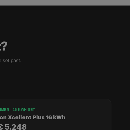
t?
e set past.
IMER · 16 KWH SET
on Xcellent Plus 16 kWh
€ 5.248