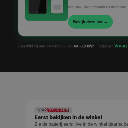
excl. btw · incl. omvormer & installatie
Bekijk deze set →
Vraag 
Geschikt bij een dagverbruik van
tot ~10 kWh
. Twijfel je?
VIA
Eerst bekijken in de winkel
Zie de batterij eerst live in de winkel daarna