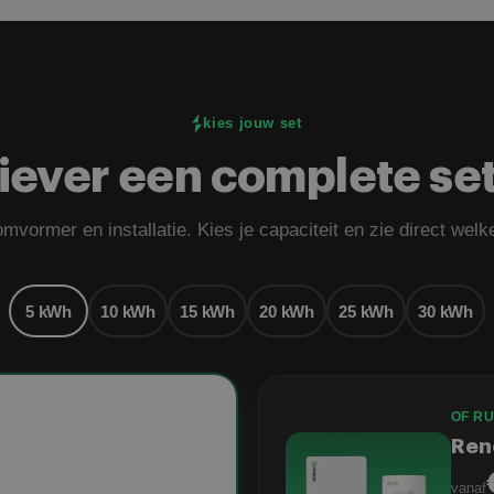
kies jouw set
iever een complete se
omvormer en installatie. Kies je capaciteit en zie direct welk
5 kWh
10 kWh
15 kWh
20 kWh
25 kWh
30 kWh
OF RU
Ren
vanaf