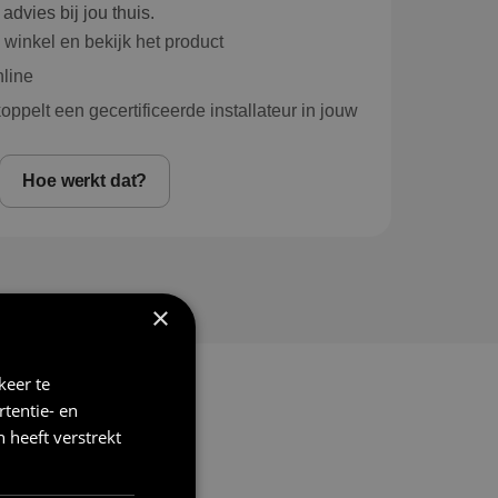
advies bij jou thuis.
nkel en bekijk het product
nline
ppelt een gecertificeerde installateur in jouw
Hoe werkt dat?
×
keer te
tentie- en
 heeft verstrekt