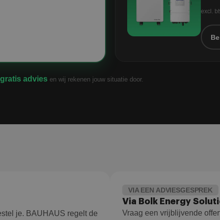
excl. b
Be
gratis advies
en wij rekenen jouw situatie door.
VIA EEN ADVIESGESPREK
Via Bolk Energy Solut
Vraag een vrijblijvende offer
 bestel je. BAUHAUS regelt de