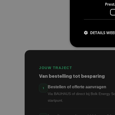
Bolk Ene
Prest
Bestel via BAU
DETAILS WE
Prestatiecookies wor
JOUW TRAJECT
niet worden gebruikt 
Van bestelling tot besparing
Bestellen of offerte aanvragen
Naam
Via BAUHAUS of direct bij Bolk Energy Solu
startpunt.
wp-
wpml_current_lang