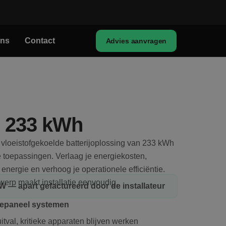
ons
Contact
Advies aanvragen
j 233 kWh
oeistofgekoelde batterijoplossing van 233 kWh
e toepassingen. Verlaag je energiekosten,
energie en verhoog je operationele efficiëntie.
erp maakt installatie eenvoudig.
BTW — apart gefactureerd door de installateur
nepaneel systemen
itval, kritieke apparaten blijven werken