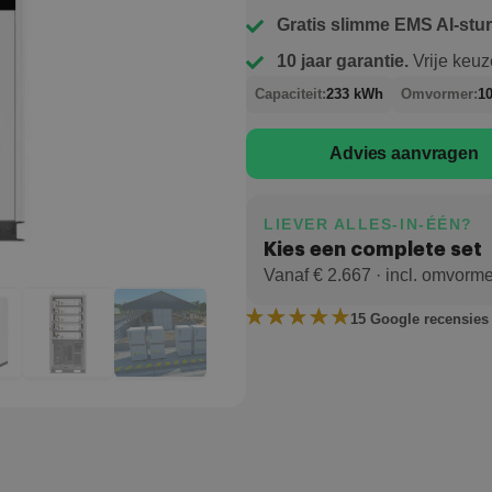
Gratis slimme EMS AI-stu
10 jaar garantie.
Vrije keuz
Capaciteit:
233 kWh
Omvormer:
1
Advies aanvragen
LIEVER ALLES-IN-ÉÉN?
Kies een complete set
Vanaf € 2.667 · incl. omvormer
15 Google recensies