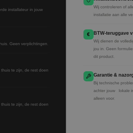
Wij controleren of all
de installateur in jouw
installatie aan alle v
Google Privacy Policy
BTW-teruggave va
Wij dienen de volled
 thuis. Geen verplichtingen.
jou in. Geen formul
dit product.
thuis te zijn, de rest doen
Garantie & nazor
Bij technische probl
achter jouw lokale ins
alleen voor.
thuis te zijn, de rest doen