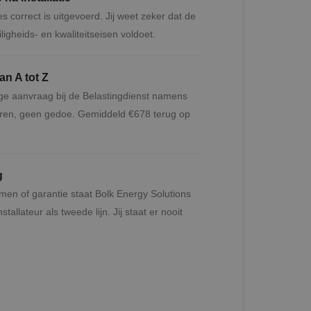
es correct is uitgevoerd. Jij weet zeker dat de
eiligheids- en kwaliteitseisen voldoet.
n A tot Z
ige aanvraag bij de Belastingdienst namens
ieren, geen gedoe. Gemiddeld €678 terug op
g
emen of garantie staat Bolk Energy Solutions
tallateur als tweede lijn. Jij staat er nooit