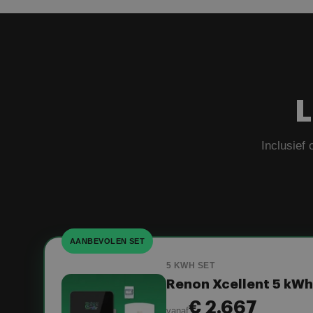
L
Inclusief 
AANBEVOLEN SET
5 KWH SET
Renon Xcellent 5 kWh
€ 2.667
vanaf