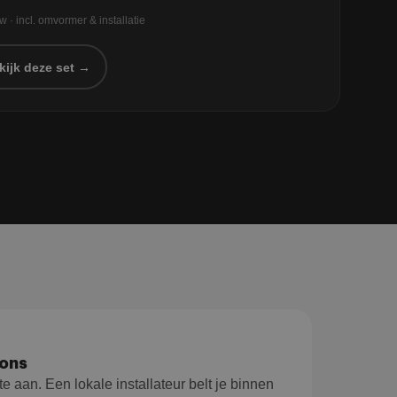
tw · incl. omvormer & installatie
kijk deze set →
ions
te aan. Een lokale installateur belt je binnen