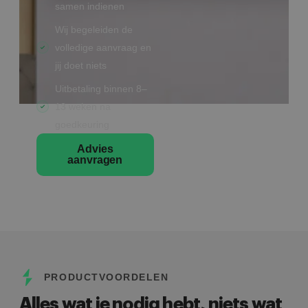
samen indienen
Wij begeleiden de
volledige aanvraag en
jij doet niets
Uitbetaling binnen 8–
13 weken na
goedkeuring
Advies
aanvragen
PRODUCTVOORDELEN
Alles wat je nodig hebt, niets wat