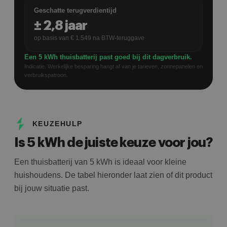
Geschatte terugverdientijd
±
2,8
jaar
op basis van €
1.549
na BTW-teruggave
Een 5 kWh thuisbatterij past goed bij dit dagverbruik.
Indicatie. Werkelijke besparing hangt af van je tarieven, zonnepanelen en
verbruikspatroon.
KEUZEHULP
Is 5 kWh de juiste keuze voor jou?
Een thuisbatterij van 5 kWh is ideaal voor kleine
huishoudens. De tabel hieronder laat zien of dit product
bij jouw situatie past.