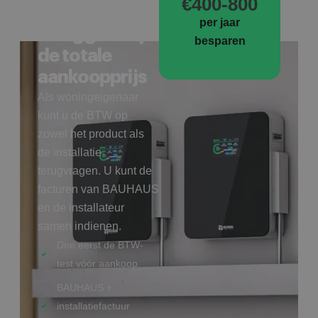
€400-800
Tot 21% BTW
per jaar
teruggave op
besparen
de totale
aankoopprijs
Als woningeigenaar
kunt u de BTW op
zowel het product als
de installatie
terugvragen. U kunt de
facturen van BAUHAUS
en de installateur
samen indienen.
Doe eerst de BTW-
test vóór aankoop
BAUHAUS +
installatiefactuur