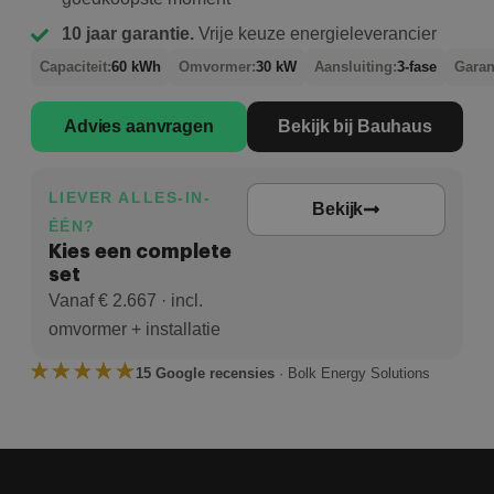
10 jaar garantie.
Vrije keuze energieleverancier
Capaciteit:
60 kWh
Omvormer:
30 kW
Aansluiting:
3-fase
Garan
Advies aanvragen
Bekijk bij Bauhaus
LIEVER ALLES-IN-
Bekijk
ÉÉN?
Kies een complete
set
Vanaf € 2.667 · incl.
omvormer + installatie
15 Google recensies
· Bolk Energy Solutions