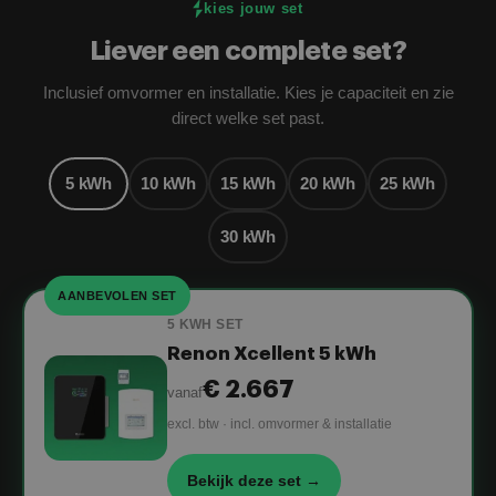
kies jouw set
Liever een complete set?
Inclusief omvormer en installatie. Kies je capaciteit en zie
direct welke set past.
5 kWh
10 kWh
15 kWh
20 kWh
25 kWh
30 kWh
AANBEVOLEN SET
5 KWH SET
Renon Xcellent 5 kWh
€ 2.667
vanaf
excl. btw · incl. omvormer & installatie
Bekijk deze set →