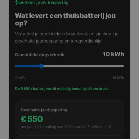
bereken jouw besparing
opgelost/aangepast.
Wat levert een thuisbatterij jou
op?
Verschuif je gemiddelde dagverbruik en zie direct je
geschatte jaarbesparing en terugverdientijd.
10
kWh
Gemiddeld dagverbruik
4 kWh
30 kWh
De 5 kWh-batterij wordt volledig benut bij dit verbruik.
Geschatte jaarbesparing
€
550
per jaar, bij benutting van
100
% van de
5
kWh-batterij