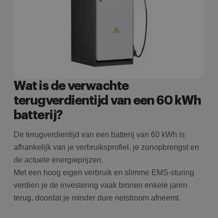
i
AJ
te
Google Privacy
o
w
Policy
c
i
g
ni
i
Wat is de verwachte
terugverdientijd van een 60 kWh
batterij?
De terugverdientijd van een batterij van 60 kWh is
afhankelijk van je verbruiksprofiel, je zonopbrengst en
de actuele energieprijzen.
Met een hoog eigen verbruik en slimme EMS-sturing
verdien je de investering vaak binnen enkele jaren
terug, doordat je minder dure netstroom afneemt.