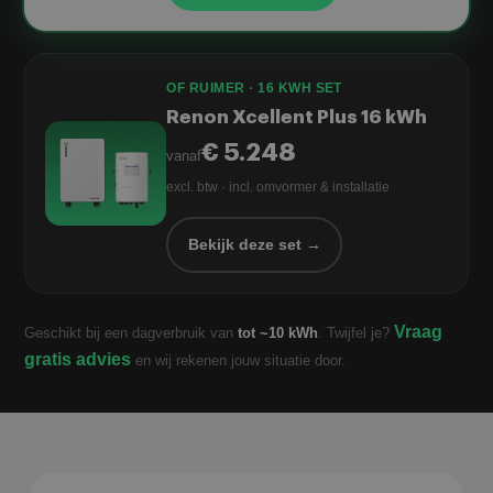
OF RUIMER · 16 KWH SET
Renon Xcellent Plus 16 kWh
€ 5.248
vanaf
excl. btw · incl. omvormer & installatie
Bekijk deze set →
Vraag
Geschikt bij een dagverbruik van
tot ~10 kWh
. Twijfel je?
gratis advies
en wij rekenen jouw situatie door.