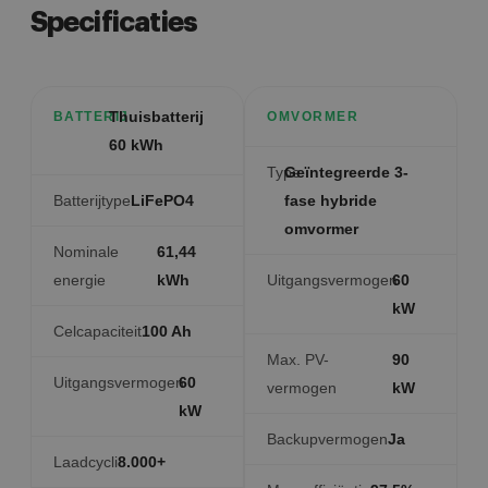
Specificaties
Thuisbatterij
BATTERIJ
OMVORMER
60 kWh
Type
Geïntegreerde 3-
Batterijtype
LiFePO4
fase hybride
omvormer
Nominale
61,44
energie
kWh
Uitgangsvermogen
60
kW
Celcapaciteit
100 Ah
Max. PV-
90
Uitgangsvermogen
60
vermogen
kW
kW
Backupvermogen
Ja
Laadcycli
8.000+