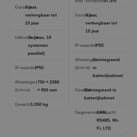
Max. efficiëntie
97,5%
Garantie
3 jaar,
verlengbaar tot
Garantie
3 jaar,
15 jaar
verlengbaar tot
15 jaar
Uitbreidbaar
Ja (max. 10
systemen
IP-waarde
IP55
parallel)
Afmetingen
Geïntegreerd
IP-waarde
IP55
(b×h×d)
in
batterijkabinet
Afmetingen
750 × 2280
(b×h×d)
× 950 mm
Gewicht
Geïntegreerd in
batterijkabinet
Gewicht
1.050 kg
Gegevensoverdracht
CAN,
RS485, Wi-
Fi, LTE