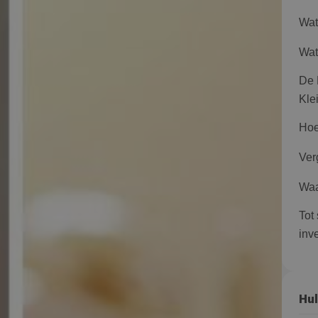
Wat
Wat
De 
Kle
Hoe
Ver
Waa
Tot 
inv
Hul