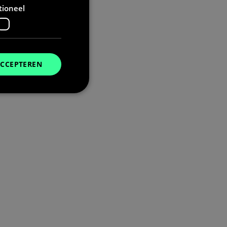
tioneel
ACCEPTEREN
. Deze cookies kunnen
t deze cookie alleen
u de taalcookie
unen, wordt deze
niet zijn ingelogd.