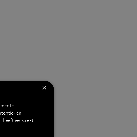
×
keer te
tentie- en
 heeft verstrekt