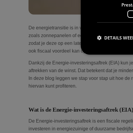
Prest
De energietransitie is in volle gang. Steeds mee
zoals zonnepanelen of een thuisbatterij. Zo’n batte
DETAILS WE
zodat je deze op een later moment zelf kunt gebrui
ook fiscaal voordeel kan opleveren?
Dankzij de Energie-investeringsaftrek (EIA) kun je
aftrekken van de winst. Dat betekent dat je minder b
Prestatiecookies wor
In deze blog leggen we stap voor stap uit hoe de 
niet worden gebruikt 
hiervan kunt profiteren.
Naam
Wat is de Energie-investeringsaftrek (EIA
wp-
De Energie-investeringsaftrek is een fiscale reg
wpml_current_lang
investeren in energiezuinige of duurzame bedrij