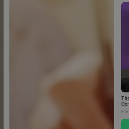
Th
Opr
Hee