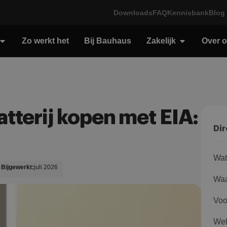
Downloads
FAQ
Kennisbank
Blog
Zo werkt het
Bij Bauhaus
Zakelijk
Over 
atterij kopen met EIA:
Dir
Wat
Bijgewerkt:
juli 2026
Waa
Voo
Wel