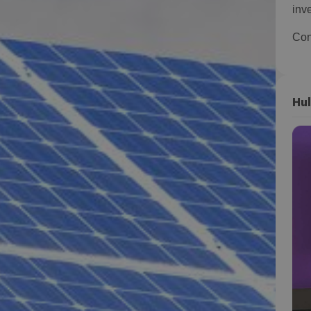
inv
Con
Hul