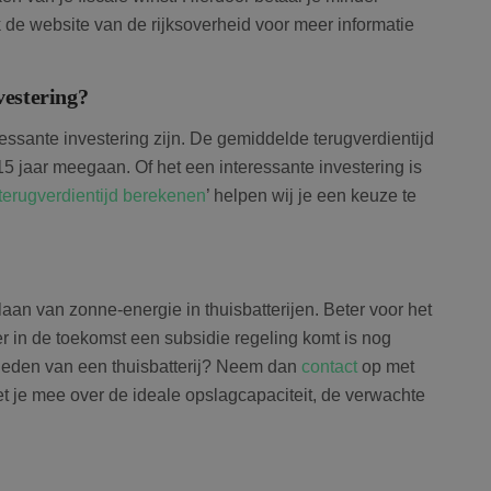
de website van de rijksoverheid voor meer informatie
vestering?
essante investering zijn. De gemiddelde terugverdientijd
d 15 jaar meegaan. Of het een interessante investering is
terugverdientijd berekenen
’ helpen wij je een keuze te
laan van zonne-energie in thuisbatterijen. Beter voor het
 er in de toekomst een subsidie regeling komt is nog
heden van een thuisbatterij? Neem dan
contact
op met
met je mee over de ideale opslagcapaciteit, de verwachte