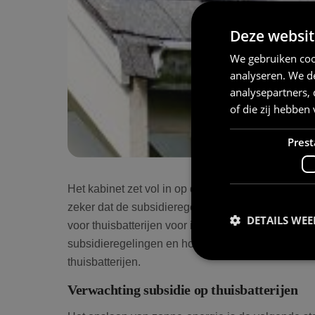
Deze websit
We gebruiken coo
analyseren. We de
analysepartners,
of die zij hebbe
Prest
Het kabinet zet vol in op duurzame technologieën 
zeker dat de subsidieregeling voor zonnepanelen 
DETAILS WE
voor thuisbatterijen voor in de plaats. In deze b
subsidieregelingen en hoe je als particulier en o
thuisbatterijen.
Verwachting subsidie op thuisbatterijen
Prestatiecookies wor