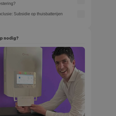
estering?
clusie: Subsidie op thuisbatterijen
p nodig?