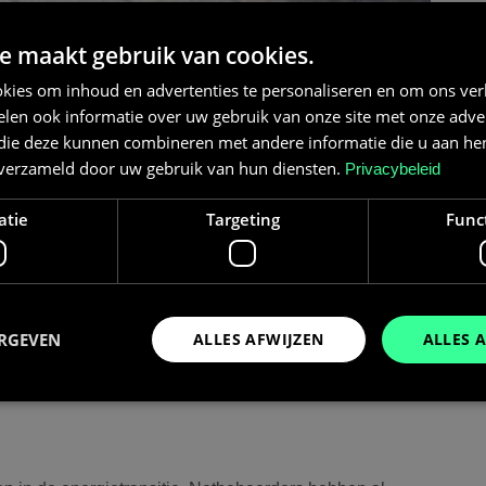
e maakt gebruik van cookies.
kies om inhoud en advertenties te personaliseren en om ons ver
len ook informatie over uw gebruik van onze site met onze adver
 die deze kunnen combineren met andere informatie die u aan hen
n verzameld door uw gebruik van hun diensten.
Privacybeleid
atie
Targeting
Func
voor energieproductie en -opslag. Het is zo goed als
gaat verdwijnen en daar komt wellicht een subsidie
ERGEVEN
ALLES AFWIJZEN
ALLES 
log nemen we je mee in de ontwikkelingen van de
ndernemer kunt profiteren van subsidies op
Prestatie
Targeting
Functioneel
den gebruikt om te zien hoe bezoekers de website gebruiken, bijv. analytische cookies