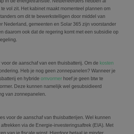
p in de energietransitie. Netbeheerders hebben al
om een bepaalde bezoeker direct te identificeren.
 te vol zit. Het kabinet maakt momenteel plannen om
standers om dit te bewerkstelligen door middel van
er Nederland, gemeenten en Solar 365 zijn voorstander
Aanbieder
/
Vervaldatum
Omschrijving
ten daarom ook dat de regering komt met een subsidie op
Domein
regeling.
Sessie
Slaat de huidige taal op. Standaard word
OnTheGoSystems
uage
ingesteld voor ingelogde gebruikers. Als 
Ltd.
bolk.energy
inschakelt om AJAX-filtering te onderste
cookie ook ingesteld voor gebruikers die 
 voor de aanschaf van een thuisbatterij. Om de
kosten
tzondering. Heb je nog geen zonnepanelen? Wanneer je
Google Privacy Policy
isbatterij en hybride
omvormer
hoef je geen btw te
mvormer. Deze kunnen namelijk wel gesubsidieerd
ing van zonnepanelen.
ies voor de aanschaf van thuisbatterijen. Wel kunnen
 aftrekken via de Energie-investeringsaftrek (EIA). Met
en van je fiscale winst. Hierdoor betaal je minder