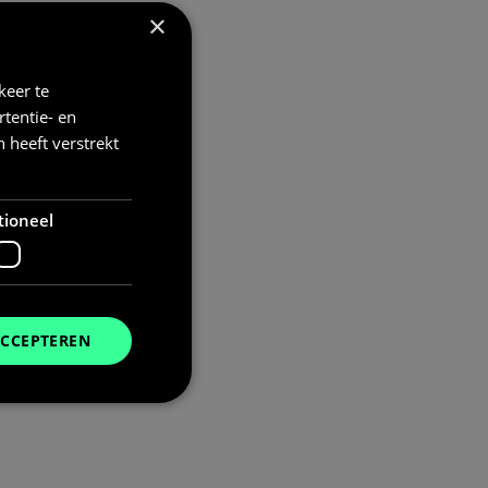
×
keer te
tentie- en
 heeft verstrekt
tioneel
ACCEPTEREN
. Deze cookies kunnen