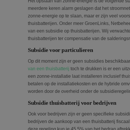
Het opslaan van zonne-energie is de volgende sta
niet worden gebruikt 
meerdere keren alarm geslagen dat het stroomnet
zonne-energie op te slaan, maar er zijn veel voor
thuisbatterijen. Onder meer GroenLinks, Netbehe
Naam
van een subsidie op thuisbatterijen. Wij verwach
thuisbatterijen ter compensatie van de salderings
wp-
wpml_current_lang
Subsidie voor particulieren
Op dit moment zijn er geen subsidies beschikbaar
van een thuisbatterij
toch te drukken is er een ui
een zonne-installatie laat installeren inclusief thu
betalen op de installatiekosten en de hybride o
worden door de overheid onder de subsidieregel
Subsidie thuisbatterij voor bedrijven
Ook voor bedrijven zijn er geen specifieke subsid
bedrijven de aankoop van een thuisbatterij fiscaal
deze regeling kun je 45,5% van het bedrag aftrekk