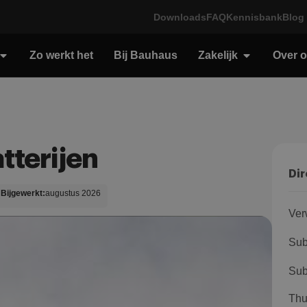
Downloads
FAQ
Kennisbank
Blog
Zo werkt het
Bij Bauhaus
Zakelijk
Over 
tterijen
Dir
Bijgewerkt:
augustus 2026
Ver
Sub
Sub
Thu