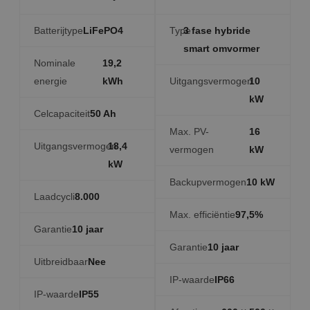
Batterijtype
LiFePO4
Type
3 fase hybride
smart omvormer
Nominale
19,2
energie
kWh
Uitgangsvermogen
10
kW
Celcapaciteit
50 Ah
Max. PV-
16
Uitgangsvermogen
18,4
vermogen
kW
kW
Backupvermogen
10 kW
Laadcycli
8.000
Max. efficiëntie
97,5%
Garantie
10 jaar
Garantie
10 jaar
Uitbreidbaar
Nee
IP-waarde
IP66
IP-waarde
IP55