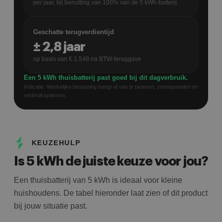
per jaar, bij benutting van
100
% van de
5
kWh-batterij
Geschatte terugverdientijd
±
2,8
jaar
op basis van €
1.549
na BTW-teruggave
Een 5 kWh thuisbatterij past goed bij dit dagverbruik.
Indicatie. Werkelijke besparing hangt af van je tarieven, zonnepanelen en
verbruikspatroon.
KEUZEHULP
Is 5 kWh de juiste keuze voor jou?
Een thuisbatterij van 5 kWh is ideaal voor kleine
huishoudens. De tabel hieronder laat zien of dit product
bij jouw situatie past.