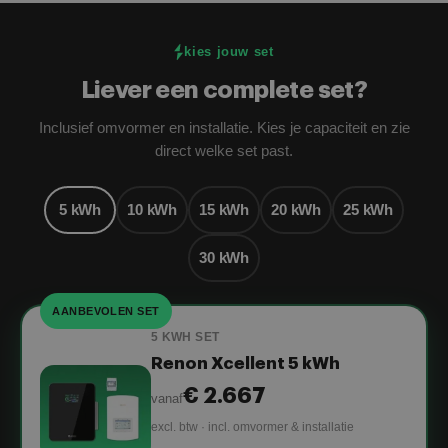
kies jouw set
Liever een complete set?
Inclusief omvormer en installatie. Kies je capaciteit en zie
direct welke set past.
5 kWh
10 kWh
15 kWh
20 kWh
25 kWh
30 kWh
AANBEVOLEN SET
5 KWH SET
Renon Xcellent 5 kWh
€ 2.667
vanaf
excl. btw · incl. omvormer & installatie