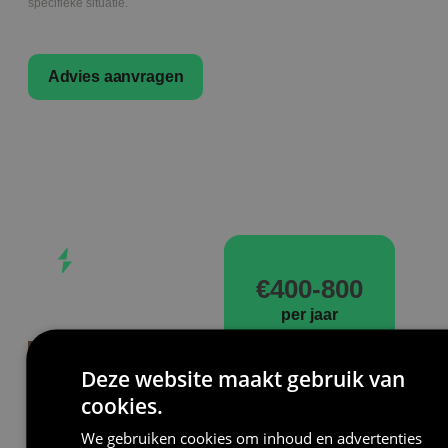
specifieke situatie.
Advies aanvragen
UNIEK
VOORDEEL
€400-800
Tot 21% BTW
per jaar
teruggave op
besparen
de totale
Deze website maakt gebruik van
aankoopprijs
cookies.
Als woningeigenaar
We gebruiken cookies om inhoud en advertenties
kunt u de BTW op