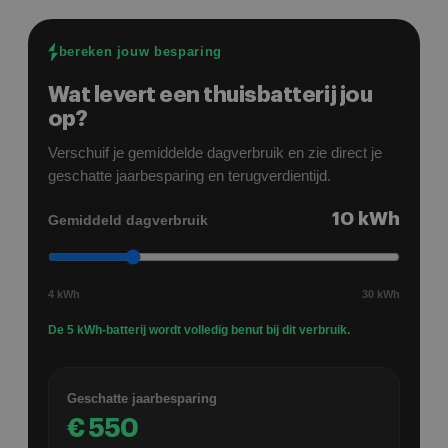
battery komt aangelegd i.o.m. Bolk Energy.
komt. Thomas het was leuk samen werken
en alle puntjes zijn netjes en snel
bereken jouw besparing
opgelost/aangepast.
Wat levert een thuisbatterij jou
op?
Verschuif je gemiddelde dagverbruik en zie direct je
geschatte jaarbesparing en terugverdientijd.
10
kWh
Gemiddeld dagverbruik
4 kWh
30 kWh
De 5 kWh-batterij wordt volledig benut bij dit verbruik.
Geschatte jaarbesparing
€
550