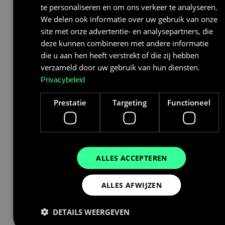
te personaliseren en om ons verkeer te analyseren.
zowel het product als
We delen ook informatie over uw gebruik van onze
de installatie
site met onze advertentie- en analysepartners, die
terugvragen. U kunt de
deze kunnen combineren met andere informatie
facturen van BAUHAUS
die u aan hen heeft verstrekt of die zij hebben
en de installateur
verzameld door uw gebruik van hun diensten.
samen indienen.
Privacybeleid
Doe eerst de BTW-
Prestatie
Targeting
Functioneel
test vóór aankoop
BAUHAUS +
installatiefactuur
samen indienen
ALLES ACCEPTEREN
Wij begeleiden de
volledige aanvraag en
ALLES AFWIJZEN
jij doet niets
Uitbetaling binnen 8–
DETAILS WEERGEVEN
13 weken na