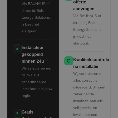
offerte
Via BAUHAUS of
aanvragen
direct bij Bolk
Via BAUHAUS of
Energy Solutions,
direct bij Bolk
jij kiest het
Energy Solutions,
startpunt.
jij kiest het
startpunt.
Installateur
gekoppeld
Kwaliteitscontrole
binnen 24u
na installatie
Wij selecteren een
Wij controleren of
NEN-1010
alles correct is
gecertificeerde
uitgevoerd. Jij weet
installateur in jouw
zeker dat de
regio.
installatie aan alle
veiligheids- en
Gratis
kwaliteitseisen