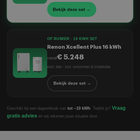
Bekijk deze set →
OF RUIMER · 16 KWH SET
Renon Xcellent Plus 16 kWh
€ 5.248
vanaf
excl. btw · incl. omvormer & installatie
Bekijk deze set →
Vraag
Geschikt bij een dagverbruik van
tot ~10 kWh
. Twijfel je?
gratis advies
en wij rekenen jouw situatie door.