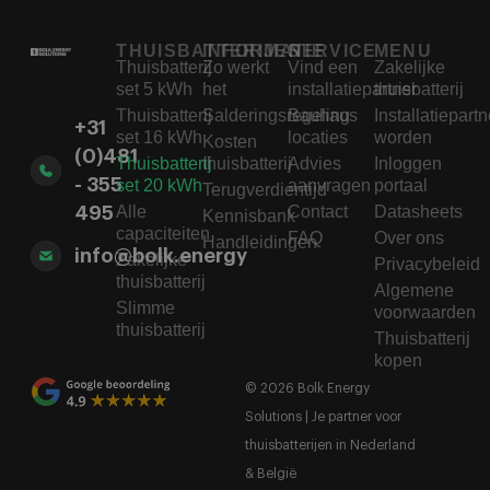
THUISBATTERIJEN
INFORMATIE
SERVICE
MENU
Thuisbatterij
Zo werkt
Vind een
Zakelijke
set 5 kWh
het
installatiepartner
thuisbatterij
Thuisbatterij
Salderingsregeling
Bauhaus
Installatiepartn
+31
set 16 kWh
locaties
worden
Kosten
(0)481
Thuisbatterij
thuisbatterij
Advies
Inloggen
- 355
set 20 kWh
aanvragen
portaal
Terugverdientijd
Alle
Contact
Datasheets
495
Kennisbank
capaciteiten
FAQ
Over ons
Handleidingen
info@bolk.energy
Zakelijke
Privacybeleid
thuisbatterij
Algemene
Slimme
voorwaarden
thuisbatterij
Thuisbatterij
kopen
© 2026 Bolk Energy
Solutions | Je partner voor
thuisbatterijen in Nederland
& België