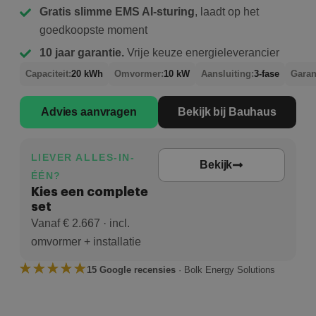
Gratis slimme EMS AI-sturing
, laadt op het
goedkoopste moment
10 jaar garantie.
Vrije keuze energieleverancier
Capaciteit:
20 kWh
Omvormer:
10 kW
Aansluiting:
3-fase
Garan
Advies aanvragen
Bekijk bij Bauhaus
LIEVER ALLES-IN-
Bekijk
ÉÉN?
Kies een complete
set
Vanaf € 2.667 · incl.
omvormer + installatie
15 Google recensies
· Bolk Energy Solutions