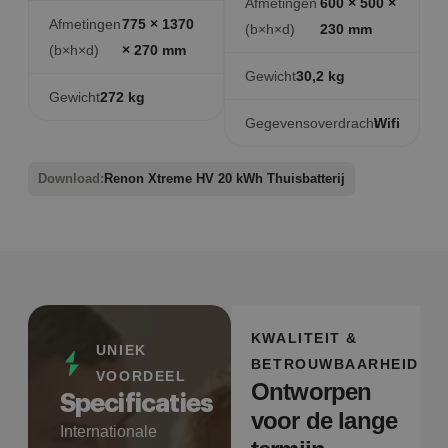
Afmetingen
600 × 500 ×
Afmetingen
775 × 1370
(b×h×d)
230 mm
(b×h×d)
× 270 mm
Gewicht
30,2 kg
Gewicht
272 kg
Gegevensoverdracht
Wifi
Download:
Renon Xtreme HV 20 kWh Thuisbatterij
KWALITEIT &
UNIEK
BETROUWBAARHEID
VOORDEEL
Ontworpen
Specificaties
voor de lange
Internationale