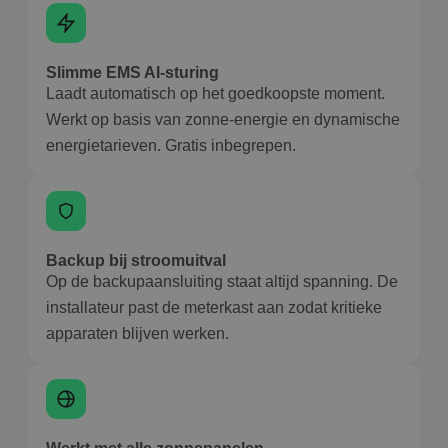
Google Privacy
o
w
Policy
c
i
g
Slimme EMS AI-sturing
ni
Laadt automatisch op het goedkoopste moment.
i
Werkt op basis van zonne-energie en dynamische
energietarieven. Gratis inbegrepen.
Backup bij stroomuitval
Op de backupaansluiting staat altijd spanning. De
installateur past de meterkast aan zodat kritieke
apparaten blijven werken.