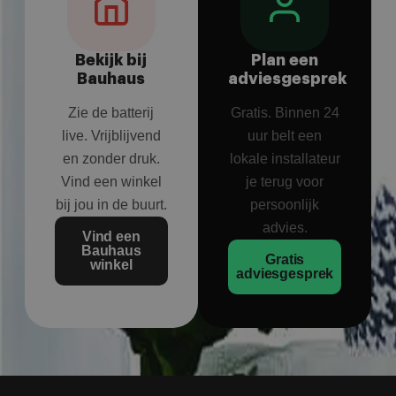
Bekijk bij
Plan een
Bauhaus
adviesgesprek
Zie de batterij
Gratis. Binnen 24
live. Vrijblijvend
uur belt een
en zonder druk.
lokale installateur
Vind een winkel
je terug voor
bij jou in de buurt.
persoonlijk
advies.
Vind een
Bauhaus
Gratis
winkel
adviesgesprek