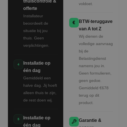
thuiscontrole &
voldoet.
offerte
Installateur
BTW-teruggave
beoordeelt de
van A tot Z
situatie bij jou
Wij dienen de
thuis. Geen
volledige aanvraag
verplichtingen.
bij de
Belastingdienst
Installatie op
namens jou in.
één dag
Geen formulieren,
Gemiddeld een
geen gedoe.
halve dag. Jij hoeft
Gemiddeld €678
alleen thuis te zijn,
terug op dit
de rest doen wij.
product.
Installatie op
Garantie &
één dag