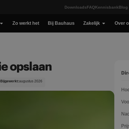
Downloads
FAQ
Kennisbank
Blog
Zo werkt het
Bij Bauhaus
Zakelijk
Over 
ie opslaan
Dir
Bijgewerkt:
augustus 2026
Hoe
Voo
Nad
Pri