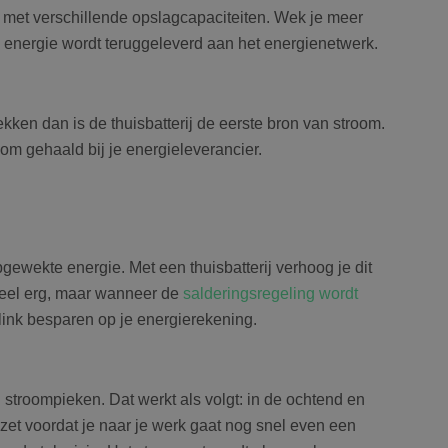
 met verschillende opslagcapaciteiten. Wek je meer
e energie wordt teruggeleverd aan het energienetwerk.
Google Privacy Policy
en dan is de thuisbatterij de eerste bron van stroom.
oom gehaald bij je energieleverancier.
ewekte energie. Met een thuisbatterij verhoog je dit
heel erg, maar wanneer de
salderingsregeling wordt
link besparen op je energierekening.
stroompieken. Dat werkt als volgt: in de ochtend en
zet voordat je naar je werk gaat nog snel even een