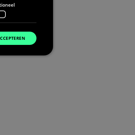
tioneel
ACCEPTEREN
. Deze cookies kunnen
t deze cookie alleen
u de taalcookie
unen, wordt deze
niet zijn ingelogd.