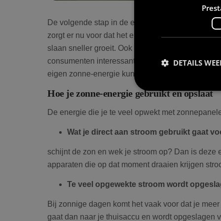
Prest
De volgende stap in de energietransitie is het o
zorgt er nu voor dat het elektriciteitsnet tegen zi
slaan sneller groeit. Ook met de afbouw en uitein
consumenten interessanter om zelf opgewekte ener
DETAILS WE
eigen zonne-energie kunt opslaan en welke voor-
Hoe je zonne-energie gebruikt en opslaat
De energie die je te veel opwekt met zonnepanelen
Prestatiecookies wor
Wat je direct aan stroom gebruikt gaat vo
niet worden gebruikt 
schijnt de zon en wek je stroom op? Dan is deze e
apparaten die op dat moment draaien krijgen stroo
Naam
Te veel opgewekte stroom wordt opgesl
wp-
Bij zonnige dagen komt het vaak voor dat je meer
wpml_current_lang
gaat dan naar je thuisaccu en wordt opgeslagen v