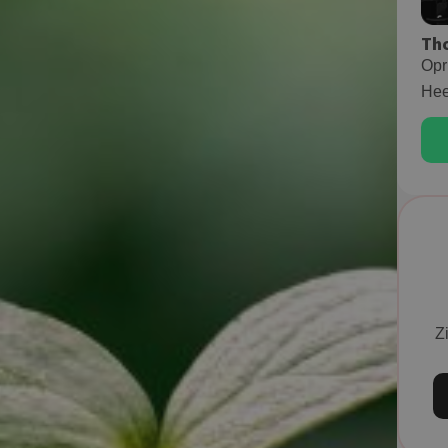
Th
Opr
Hee
Zi