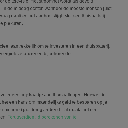
r de televisie. Het stroomnet wordt als gevolg
g. In de middag echter, wanneer de meeste mensen juist
vraag daalt en het aanbod stijgt. Met een thuisbatterij
de piekuren.
cieel aantrekkelijk om te investeren in een thuisbatterij.
energieleverancier en bijbehorende
it er een prijskaartje aan thuisbatterijen. Hoewel de
edt het een kans om maandelijks geld te besparen op je
n binnen 6 jaar terugverdiend. Dit maakt het een
ren.
Terugverdientijd berekenen van je