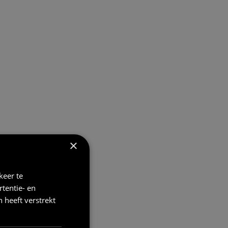
×
keer te
tentie- en
 heeft verstrekt