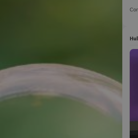
Con
Hul