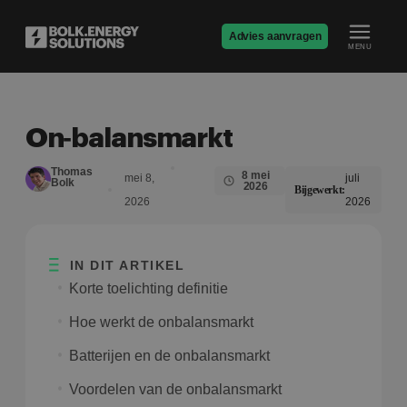
Advies aanvragen
MENU
On‑balansmarkt
Thomas
8 mei
mei 8,
juli
Bolk
2026
Bijgewerkt:
2026
2026
IN DIT ARTIKEL
Korte toelichting definitie
Hoe werkt de onbalansmarkt
Batterijen en de onbalansmarkt
Voordelen van de onbalansmarkt