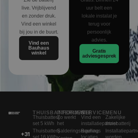
live. Vrijblijvend
uur belt een
en zonder druk.
lokale instalat je
Vind een winkel
terug voor
bij jou in de buurt.
persoonlijk
advies.
Vind een
Bauhaus
Gratis
winkel
adviesgesprek
THUISBATTERIJEN
INFORMATIE
SERVICE
MENU
Thuisbatterij
Zo werkt
Vind een
Zakelijke
set 5 kWh
het
installatiepartner
thuisbatterij
Thuisbatterij
Salderingsregeling
Bauhaus
Installatiepartn
+31
set 16 kWh
locaties
worden