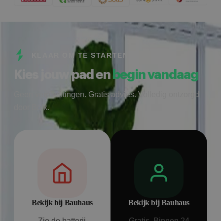
KLAAR OM TE STARTEN
Kies jouw pad en
begin vandaag
Geen verplichtingen. Gratis advies. Volledig ontzorgd
door Bolk.
Bekijk bij Bauhaus
Bekijk bij Bauhaus
Zie de batterij
Gratis. Binnen 24