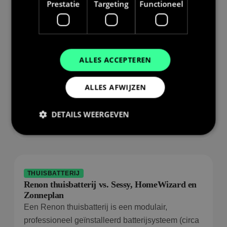
Prestatie
Targeting
Functioneel
Gerelateerde begrippen
ALLES ACCEPTEREN
THUISBATTERIJ
Thuisbatterij combineren met een warmtepomp
ALLES AFWIJZEN
Een thuisbatterij en een warmtepomp versterken
elkaar: de warmtepomp is doorgaans de grootste
DETAILS WEERGEVEN
Lees artikel
Prestatie
Targeting
Functioneel
THUISBATTERIJ
Prestatiecookies worden gebruikt om te zien hoe
bezoekers de website gebruiken, bijv. analytische
Renon thuisbatterij vs. Sessy, HomeWizard en
cookies. Deze cookies kunnen niet worden gebruikt
Zonneplan
om een bepaalde bezoeker direct te identificeren.
Een Renon thuisbatterij is een modulair,
professioneel geïnstalleerd batterijsysteem (circa