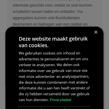
uitermate geschikt voor, omdat ze snel kunnen
schakelen tussen laden en ontladen. Via
aggregators kunnen ook thuisbatterijen
deelnemen en bijdragen aan een stabiel en
×
betrouwbaar elektriciteitsnet.
Deze website maakt gebruik
van cookies.
We gebruiken cookies om inhoud en
advertenties te personaliseren en om ons
DISCLAIMER
verkeer te analyseren. We delen ook
De informatie in onze kennisbank is bedoeld om
informatie over uw gebruik van onze site
u te informeren en is gebaseerd op onze
met onze advertentie- en analysepartners,
ervaring binnen de energiesector. Deze inhoud
die deze kunnen combineren met andere
vervangt geen persoonlijk advies. Voor
informatie die u aan hen heeft verstrekt of
specifieke vragen of een voorstel op maat kunt u
die zij hebben verzameld door uw gebruik
steeds contact opnemen met Bolk Energy
van hun diensten.
Privacybeleid
Solutions.