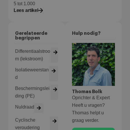
5 tot 1.000
Lees artikel
Aanbieder
/
Naam
Vervaldatum
Om
Domein
wp-
Sessie
Sl
OnTheGoSystems
wpml_current_language
hu
Ltd.
bolk.energy
op
Gerelateerde
Hulp nodig?
wo
begrippen
co
in
in
Differentiaalstroo
ge
u 
m (lekstroom)
ta
in
AJ
Isolatieweerstan
te
on
d
wo
co
Beschermingslei
in
Thomas Bolk
Google Privacy Policy
ge
ding (PE)
ni
Oprichter & Expert
in
Heeft u vragen?
Nuldraad
Thomas helpt u
Cyclische
graag verder.
veroudering