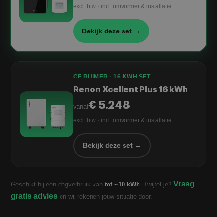
excl. btw · incl. omvormer & installatie
Bekijk deze set →
OF RUIMER · 16 KWH SET
Renon Xcellent Plus 16 kWh
€ 5.248
vanaf
excl. btw · incl. omvormer & installatie
Bekijk deze set →
Vraag
Geschikt bij een dagverbruik van
tot ~10 kWh
. Twijfel je?
gratis advies
en wij rekenen jouw situatie door.