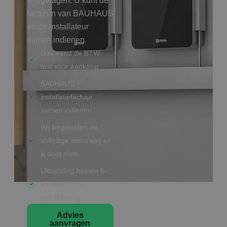
terugvragen. U kunt de
facturen van BAUHAUS
en de installateur
samen indienen.
Doe eerst de BTW-
test vóór aankoop
BAUHAUS +
installatiefactuur
samen indienen
Wij begeleiden de
volledige aanvraag en
jij doet niets
Uitbetaling binnen 8–
13 weken na
goedkeuring
Advies
aanvragen