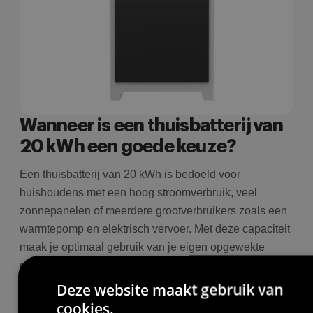
Wanneer is een thuisbatterij van
20 kWh een goede keuze?
Een thuisbatterij van 20 kWh is bedoeld voor
huishoudens met een hoog stroomverbruik, veel
zonnepanelen of meerdere grootverbruikers zoals een
warmtepomp en elektrisch vervoer. Met deze capaciteit
maak je optimaal gebruik van je eigen opgewekte
energie.
Als vuistregel geldt: gemiddeld dagelijks
Deze website maakt gebruik van
stroomverbruik ÷ 2 = benodigde batterijcapaciteit.
cookies.