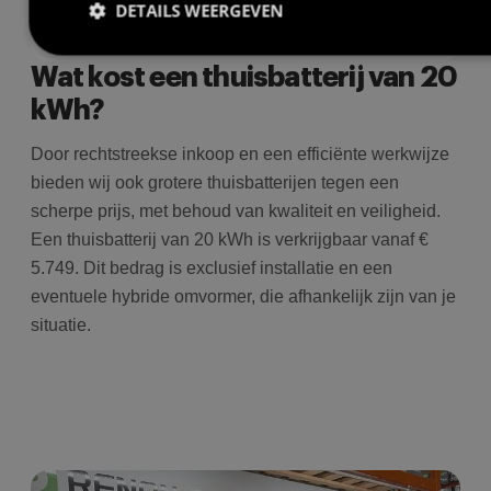
DETAILS WEERGEVEN
Wat kost een thuisbatterij van 20
Prestatie
Targeting
Functioneel
kWh?
Prestatiecookies worden gebruikt om te zien hoe bezoekers de
Door rechtstreekse inkoop en een efficiënte werkwijze
website gebruiken, bijv. analytische cookies. Deze cookies
kunnen niet worden gebruikt om een bepaalde bezoeker direct
bieden wij ook grotere thuisbatterijen tegen een
te identificeren.
scherpe prijs, met behoud van kwaliteit en veiligheid.
Een thuisbatterij van 20 kWh is verkrijgbaar vanaf €
5.749. Dit bedrag is exclusief installatie en een
Aanbieder
/
eventuele hybride omvormer, die afhankelijk zijn van je
Naam
Vervaldatum
O
Domein
situatie.
wp-
Sessie
S
OnTheGoSystems
wpml_current_language
h
Ltd.
bolk.energy
o
w
c
i
i
ge
u
t