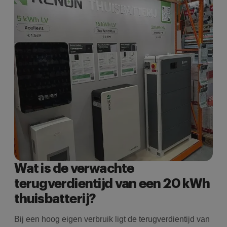
i
AJ
te
Google Privacy
o
w
Policy
c
i
g
ni
i
Wat is de verwachte
terugverdientijd van een 20 kWh
thuisbatterij?
Bij een hoog eigen verbruik ligt de terugverdientijd van