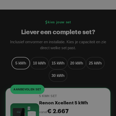
kies jouw set
Liever een complete set?
Inclusief omvormer en installatie. Kies je capaciteit en zie
direct welke set past.
5 kWh
10 kWh
15 kWh
20 kWh
25 kWh
30 kWh
AANBEVOLEN SET
5 KWH SET
Renon Xcellent 5 kWh
€ 2.667
vanaf