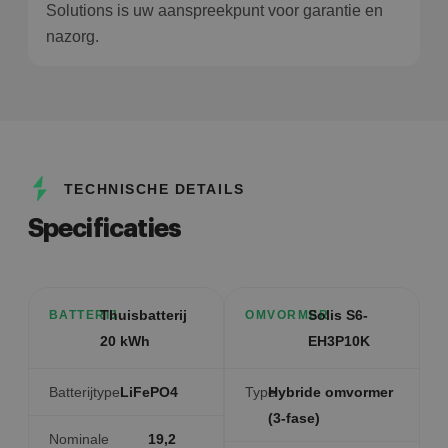
Solutions is uw aanspreekpunt voor garantie en
nazorg.
TECHNISCHE DETAILS
Specificaties
Thuisbatterij
Solis S6-
BATTERIJ
OMVORMER
20 kWh
EH3P10K
Batterijtype
LiFePO4
Type
Hybride omvormer
(3-fase)
Nominale
19,2