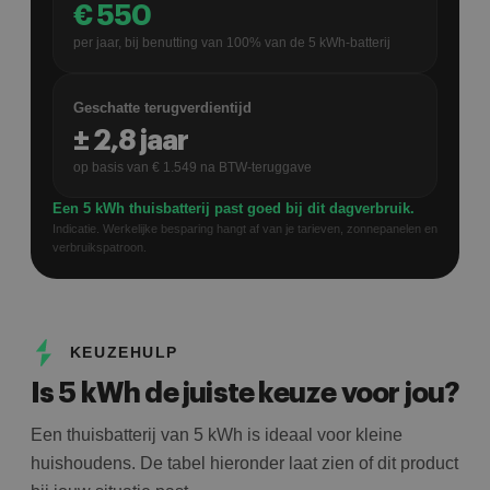
€
550
per jaar, bij benutting van
100
% van de
5
kWh-batterij
Geschatte terugverdientijd
±
2,8
jaar
op basis van €
1.549
na BTW-teruggave
Een 5 kWh thuisbatterij past goed bij dit dagverbruik.
Indicatie. Werkelijke besparing hangt af van je tarieven, zonnepanelen en
verbruikspatroon.
KEUZEHULP
Is 5 kWh de juiste keuze voor jou?
Een thuisbatterij van 5 kWh is ideaal voor kleine
huishoudens. De tabel hieronder laat zien of dit product