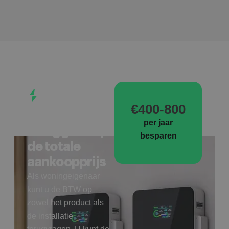
UNIEK
VOORDEEL
€400-800
Tot 21% BTW
per jaar
teruggave op
besparen
de totale
aankoopprijs
Als woningeigenaar
kunt u de BTW op
zowel het product als
de installatie