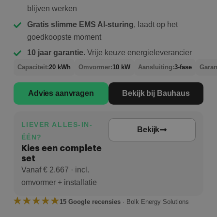
blijven werken
Gratis slimme EMS AI-sturing
, laadt op het
goedkoopste moment
10 jaar garantie.
Vrije keuze energieleverancier
Capaciteit:
20 kWh
Omvormer:
10 kW
Aansluiting:
3-fase
Garan
Advies aanvragen
Bekijk bij Bauhaus
LIEVER ALLES-IN-
Bekijk
ÉÉN?
Kies een complete
set
Vanaf € 2.667 · incl.
omvormer + installatie
15 Google recensies
· Bolk Energy Solutions