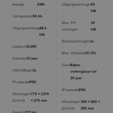
energie
kWh
Uitgangsvermogen
10
kW
Celcapaciteit
50 Ah
Max. PV-
20
Uitgangsvermogen
18,4
vermogen
kW
kW
Backupvermogen
Ja
Laadcycli
8.000
Max. efficiëntie
97,5%
Garantie
10 jaar
Garantie
5 jaar,
Uitbreidbaar
Ja
verlengbaar tot
20 jaar
IP-waarde
IP55
IP-waarde
IP66
Afmetingen
775 × 1370
(b×h×d)
× 270 mm
Afmetingen
430 × 660 ×
(b×h×d)
305 mm
Gewicht
272 kg