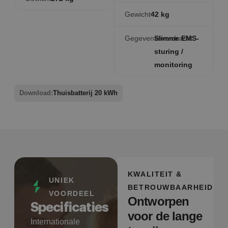
Gewicht
42 kg
Gegevensoverdracht
Slimme EMS-
sturing /
monitoring
Download:
Thuisbatterij 20 kWh
KWALITEIT &
UNIEK
BETROUWBAARHEID
VOORDEEL
Ontworpen
Specificaties
voor de lange
Internationale