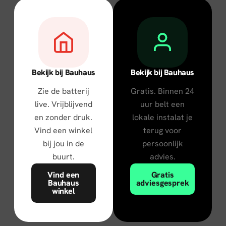
Bekijk bij Bauhaus
Bekijk bij Bauhaus
Zie de batterij
Gratis. Binnen 24
live. Vrijblijvend
uur belt een
en zonder druk.
lokale instalat je
Vind een winkel
terug voor
bij jou in de
persoonlijk
buurt.
advies.
Vind een
Gratis
Bauhaus
adviesgesprek
winkel