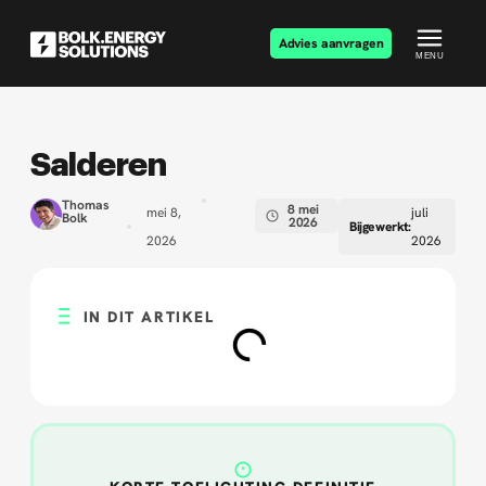
Advies aanvragen
MENU
Salderen
Thomas
8 mei
mei 8,
juli
Bolk
2026
Bijgewerkt:
2026
2026
IN DIT ARTIKEL