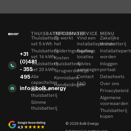
THUISBATTERIJEN
INFORMATIE
SERVICE
MENU
Thuisbatterij
Zo werkt
Vind een
Zakelijke
set 5 kWh
het
installatiepartner
thuisbatterij
Thuisbatterij
Salderingsregeling
Bauhaus
Installatiepar
+31
set 16 kWh
locaties
worden
Kosten
(0)481
Thuisbatterij
thuisbatterij
Advies
Inloggen
set 20 kWh
aanvragen
portaal
- 355
Terugverdientijd
Alle
Contact
Datasheets
495
Kennisbank
capaciteiten
FAQ
Over ons
Handleidingen
info@bolk.energy
Zakelijke
Privacybeleid
thuisbatterij
Algemene
Slimme
voorwaarden
thuisbatterij
Thuisbatterij
kopen
© 2026 Bolk Energy