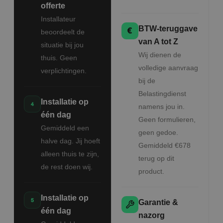
offerte
Installateur
BTW-teruggave
beoordeelt de
van A tot Z
situatie bij jou
Wij dienen de
thuis. Geen
volledige aanvraag
verplichtingen.
bij de
Belastingdienst
Installatie op
namens jou in.
één dag
Geen formulieren,
Gemiddeld een
geen gedoe.
halve dag. Jij hoeft
Gemiddeld €678
alleen thuis te zijn,
terug op dit
de rest doen wij.
product.
Installatie op
Garantie &
één dag
nazorg