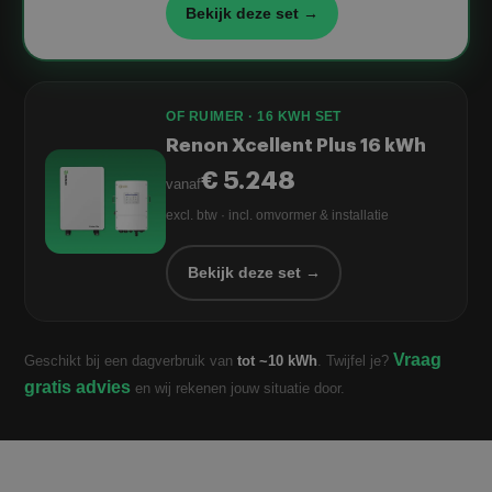
Bekijk deze set →
OF RUIMER · 16 KWH SET
Renon Xcellent Plus 16 kWh
€ 5.248
vanaf
excl. btw · incl. omvormer & installatie
Bekijk deze set →
Vraag
Geschikt bij een dagverbruik van
tot ~10 kWh
. Twijfel je?
gratis advies
en wij rekenen jouw situatie door.