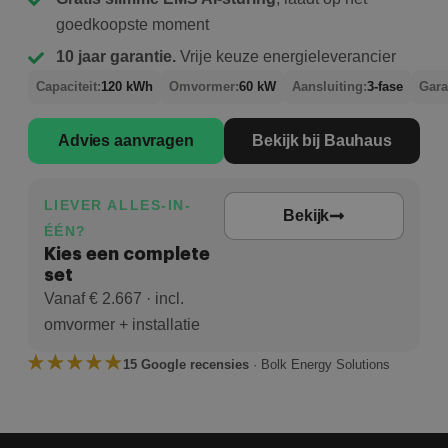
goedkoopste moment
10 jaar garantie.
Vrije keuze energieleverancier
Capaciteit:
120 kWh
Omvormer:
60 kW
Aansluiting:
3-fase
Gara
Advies aanvragen
Bekijk bij Bauhaus
LIEVER ALLES-IN-
Bekijk
ÉÉN?
Kies een complete
set
Vanaf € 2.667 · incl.
omvormer + installatie
15 Google recensies
· Bolk Energy Solutions