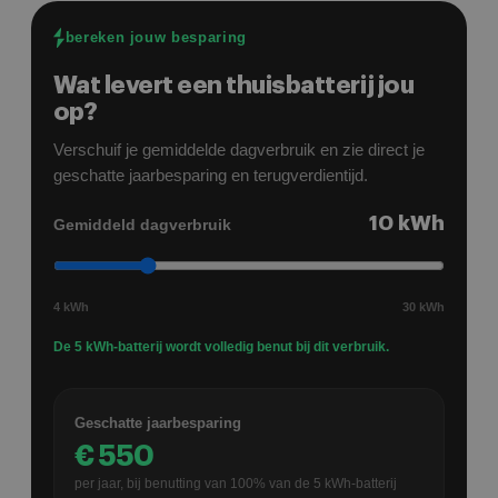
en alle puntjes zijn netjes en snel
bereken jouw besparing
opgelost/aangepast.
Wat levert een thuisbatterij jou
op?
Verschuif je gemiddelde dagverbruik en zie direct je
geschatte jaarbesparing en terugverdientijd.
10
kWh
Gemiddeld dagverbruik
4 kWh
30 kWh
De 5 kWh-batterij wordt volledig benut bij dit verbruik.
Geschatte jaarbesparing
€
550
per jaar, bij benutting van
100
% van de
5
kWh-batterij