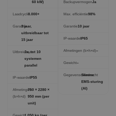
60 kW)
Backupvermogen
Ja
Laadcycli
8.000+
Max. efficiëntie
98%
Garantie
3 jaar,
Garantie
10 jaar
uitbreidbaar tot
IP-waarde
IP65
15 jaar
Afmetingen (b×h×d)
–
Uitbreidbaar
Ja, tot 10
systemen
Gewicht
–
parallel
Gegevensoverdracht
Slimme
IP-waarde
IP55
EMS-sturing
(AI)
Afmetingen
750 × 2280 ×
(b×h×d)
950 mm (per
unit)
Gewicht
1.050 kg (per