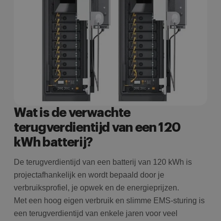
w
c
i
i
g
u
t
i
AJ
t
Google Privacy
o
w
Policy
c
i
g
ni
Wat is de verwachte
i
terugverdientijd van een 120
kWh batterij?
De terugverdientijd van een batterij van 120 kWh is
projectafhankelijk en wordt bepaald door je
verbruiksprofiel, je opwek en de energieprijzen.
Met een hoog eigen verbruik en slimme EMS-sturing is
een terugverdientijd van enkele jaren voor veel