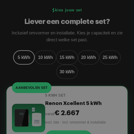
kies jouw set
Liever een complete set?
Inclusief omvormer en installatie. Kies je capaciteit en zie
direct welke set past.
5 kWh
10 kWh
15 kWh
20 kWh
25 kWh
30 kWh
AANBEVOLEN SET
5 KWH SET
Renon Xcellent 5 kWh
€ 2.667
vanaf
excl. btw · incl. omvormer & installatie