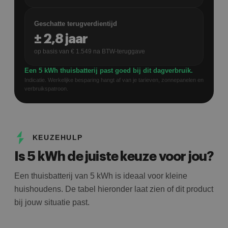
Geschatte terugverdientijd
±
2,8
jaar
op basis van €
1.549
na BTW-teruggave
Een 5 kWh thuisbatterij past goed bij dit dagverbruik.
Indicatie. Werkelijke besparing hangt af van je tarieven, zonnepanelen en
verbruikspatroon.
KEUZEHULP
Is 5 kWh de juiste keuze voor jou?
Een thuisbatterij van 5 kWh is ideaal voor kleine
huishoudens. De tabel hieronder laat zien of dit product
bij jouw situatie past.