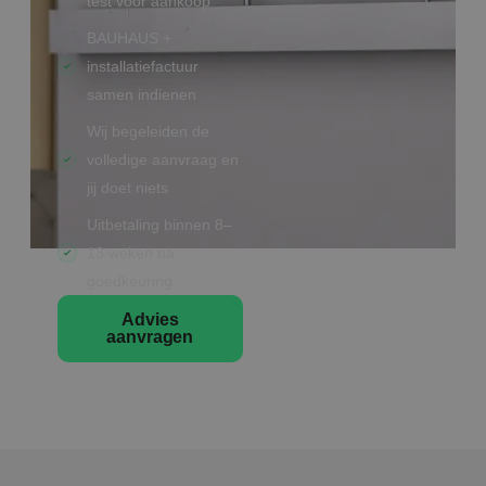
test vóór aankoop
BAUHAUS +
installatiefactuur
samen indienen
Wij begeleiden de
volledige aanvraag en
jij doet niets
Uitbetaling binnen 8–
13 weken na
goedkeuring
Advies
aanvragen