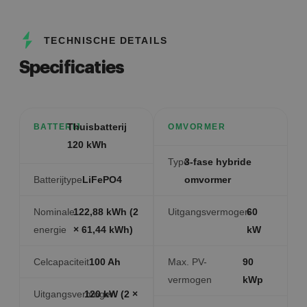
TECHNISCHE DETAILS
Specificaties
Thuisbatterij
BATTERIJ
OMVORMER
120 kWh
Type
3-fase hybride
Batterijtype
LiFePO4
omvormer
Nominale
122,88 kWh (2
Uitgangsvermogen
60
energie
× 61,44 kWh)
kW
Celcapaciteit
100 Ah
Max. PV-
90
vermogen
kWp
Uitgangsvermogen
120 kW (2 ×