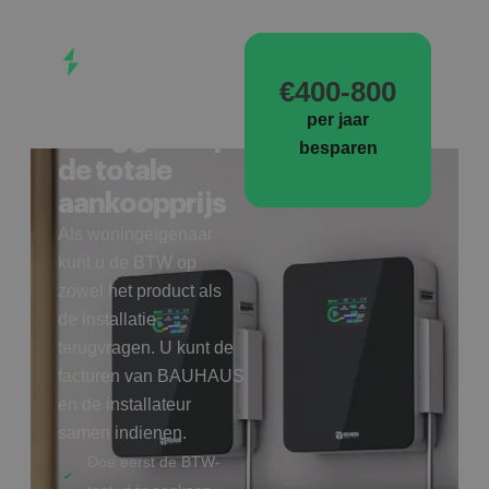
UNIEK
VOORDEEL
€400-800
Tot 21% BTW
per jaar
teruggave op
besparen
de totale
aankoopprijs
Als woningeigenaar
kunt u de BTW op
zowel het product als
de installatie
terugvragen. U kunt de
facturen van BAUHAUS
en de installateur
samen indienen.
Doe eerst de BTW-