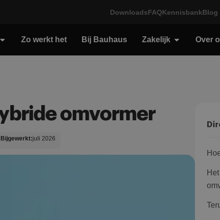
Downloads
FAQ
Kennisbank
Blog
Zo werkt het
Bij Bauhaus
Zakelijk
Over 
 hybride omvormer
Dir
Bijgewerkt:
juli 2026
Hoe
Het
omv
Ter