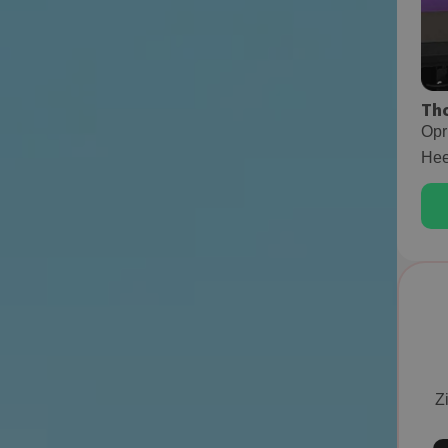
Th
Opr
Hee
Zi