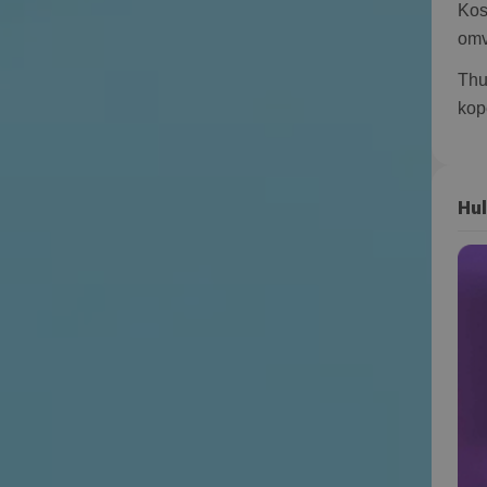
Kos
omv
Thu
kop
Hul