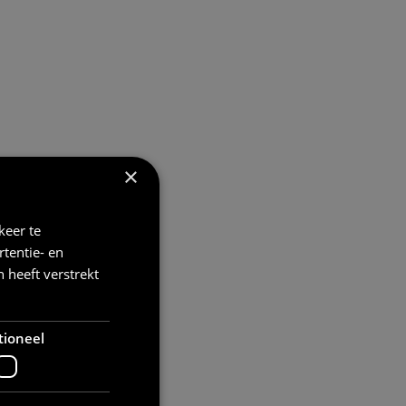
×
keer te
tentie- en
 heeft verstrekt
tioneel