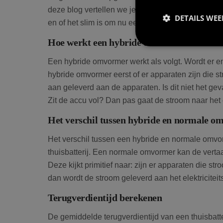
deze blog vertellen we je hoe een hybride omvorm
DETAILS WE
en of het slim is om nu een thuisbatterij met hybr
Hoe werkt een hybride omvormer?
Een hybride omvormer werkt als volgt. Wordt er 
hybride omvormer eerst of er apparaten zijn die 
Prestatiecookies wor
aan geleverd aan de apparaten. Is dit niet het gev
niet worden gebruikt 
Zit de accu vol? Dan pas gaat de stroom naar het
Het verschil tussen hybride en normale 
Naam
Het verschil tussen een hybride en normale omvor
thuisbatterij. Een normale omvormer kan de vertaa
wp-
wpml_current_lang
Deze kijkt primitief naar: zijn er apparaten die 
dan wordt de stroom geleverd aan het elektriciteit
Terugverdientijd berekenen
De gemiddelde terugverdientijd van een thuisbatteri