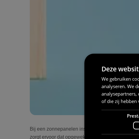
Deze websit
We gebruiken coo
analyseren. We de
analysepartners,
of die zij hebbe
Prest
Bij een zonnepanelen installatie met thuisbatter
zorgt ervoor dat opgewekte zonne-energie wordt 