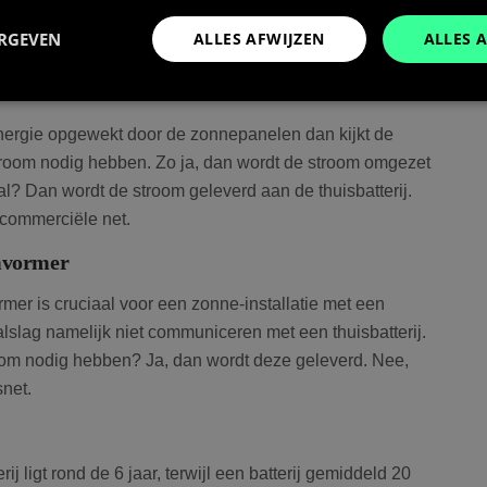
er werkt, wat het verschil is met een normale omvormer
ERGEVEN
ALLES AFWIJZEN
ALLES 
ide omvormer aan te schaffen.
energie opgewekt door de zonnepanelen dan kijkt de
Prestatie
Targeting
Functioneel
stroom nodig hebben. Zo ja, dan wordt de stroom omgezet
den gebruikt om te zien hoe bezoekers de website gebruiken, bijv. analytische cookies
al? Dan wordt de stroom geleverd aan de thuisbatterij.
om een bepaalde bezoeker direct te identificeren.
 commerciële net.
omvormer
Aanbieder
/
Vervaldatum
Omschrijving
mer is cruciaal voor een zonne-installatie met een
Domein
lslag namelijk niet communiceren met een thuisbatterij.
Sessie
Slaat de huidige taal op. Standaard word
OnTheGoSystems
uage
ingesteld voor ingelogde gebruikers. Als 
Ltd.
stroom nodig hebben? Ja, dan wordt deze geleverd. Nee,
bolk.energy
inschakelt om AJAX-filtering te onderste
cookie ook ingesteld voor gebruikers die 
snet.
Google Privacy Policy
j ligt rond de 6 jaar, terwijl een batterij gemiddeld 20