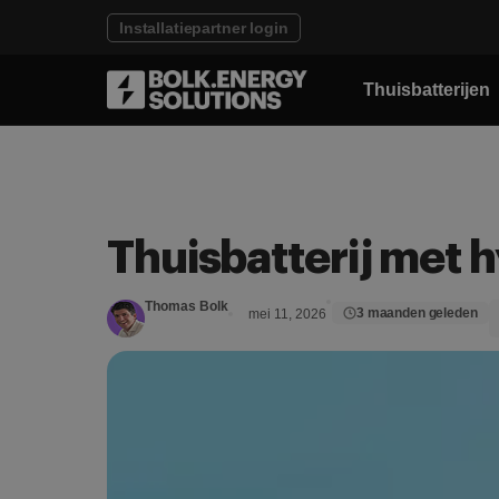
Installatiepartner login
Thuisbatterijen
Thuisbatterij met
Thomas Bolk
3 maanden geleden
mei 11, 2026