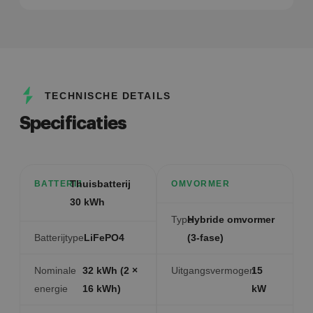
TECHNISCHE DETAILS
Specificaties
Thuisbatterij
BATTERIJ
OMVORMER
30 kWh
Type
Hybride omvormer
Batterijtype
LiFePO4
(3-fase)
Nominale
32 kWh (2 ×
Uitgangsvermogen
15
energie
16 kWh)
kW