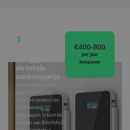
UNIEK
VOORDEEL
€400-800
Tot 21% BTW
per jaar
teruggave op
besparen
de totale
aankoopprijs
Als woningeigenaar
kunt u de BTW op
zowel het product als
de installatie
terugvragen. U kunt de
facturen van BAUHAUS