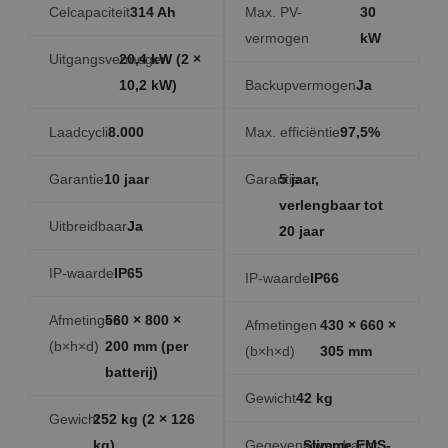
Celcapaciteit
314 Ah
Max. PV-
30
vermogen
kW
Uitgangsvermogen
20,4 kW (2 ×
10,2 kW)
Backupvermogen
Ja
Laadcycli
8.000
Max. efficiëntie
97,5%
Garantie
10 jaar
Garantie
5 jaar,
verlengbaar tot
Uitbreidbaar
Ja
20 jaar
IP-waarde
IP65
IP-waarde
IP66
Afmetingen
560 × 800 ×
Afmetingen
430 × 660 ×
(b×h×d)
200 mm (per
(b×h×d)
305 mm
batterij)
Gewicht
42 kg
Gewicht
252 kg (2 × 126
kg)
Gegevensoverdracht
Slimme EMS-