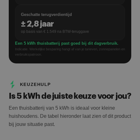
Geschatte terugverdientijd
±
2,8
jaar
op basis van €
1.549
na BTW-teruggave
Een 5 kWh thuisbatterij past goed bij dit dagverbruik.
Indicatie. Werkelijke besparing hangt af van je tarieven, zonnepanelen en
verbruikspatroon.
KEUZEHULP
Is 5 kWh de juiste keuze voor jou?
Een thuisbatterij van 5 kWh is ideaal voor kleine
huishoudens. De tabel hieronder laat zien of dit product
bij jouw situatie past.