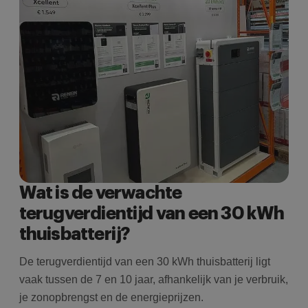
i
AJ
te
Google Privacy
o
w
Policy
c
i
g
ni
i
Wat is de verwachte
terugverdientijd van een 30 kWh
thuisbatterij?
De terugverdientijd van een 30 kWh thuisbatterij ligt
vaak tussen de 7 en 10 jaar, afhankelijk van je verbruik,
je zonopbrengst en de energieprijzen.