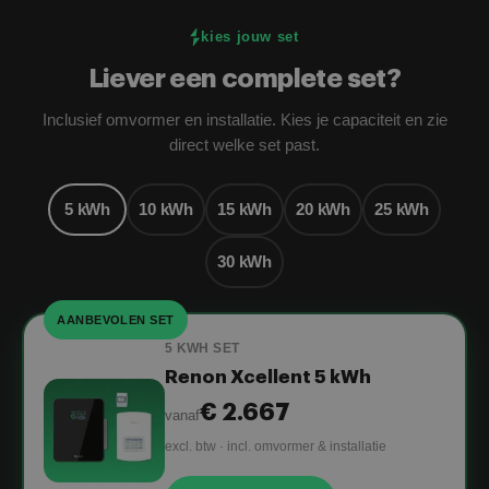
kies jouw set
Liever een complete set?
Inclusief omvormer en installatie. Kies je capaciteit en zie
direct welke set past.
5 kWh
10 kWh
15 kWh
20 kWh
25 kWh
30 kWh
AANBEVOLEN SET
5 KWH SET
Renon Xcellent 5 kWh
€ 2.667
vanaf
excl. btw · incl. omvormer & installatie