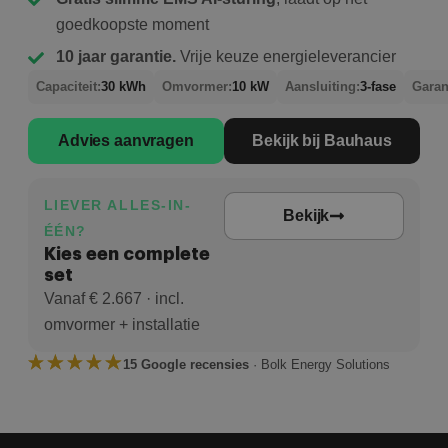
goedkoopste moment
10 jaar garantie.
Vrije keuze energieleverancier
Capaciteit:
30 kWh
Omvormer:
10 kW
Aansluiting:
3-fase
Garan
Advies aanvragen
Bekijk bij Bauhaus
LIEVER ALLES-IN-
Bekijk
ÉÉN?
Kies een complete
set
Vanaf € 2.667 · incl.
omvormer + installatie
15 Google recensies
· Bolk Energy Solutions