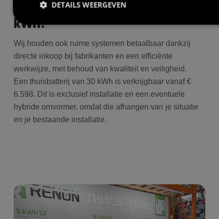
DETAILS WEERGEVEN
Wat kost een thuisbatterij van 30
kWh?
Wij houden ook ruime systemen betaalbaar dankzij
Prestatie
Targeting
Functioneel
directe inkoop bij fabrikanten en een efficiënte
Prestatiecookies worden gebruikt om te zien hoe bezoekers de
werkwijze, met behoud van kwaliteit en veiligheid.
website gebruiken, bijv. analytische cookies. Deze cookies
kunnen niet worden gebruikt om een bepaalde bezoeker direct
Een thuisbatterij van 30 kWh is verkrijgbaar vanaf €
te identificeren.
6.598. Dit is exclusief installatie en een eventuele
hybride omvormer, omdat die afhangen van je situatie
en je bestaande installatie.
Aanbieder
/
Naam
Vervaldatum
O
Domein
wp-
Sessie
S
OnTheGoSystems
wpml_current_language
h
Ltd.
bolk.energy
o
w
c
i
i
ge
u
t