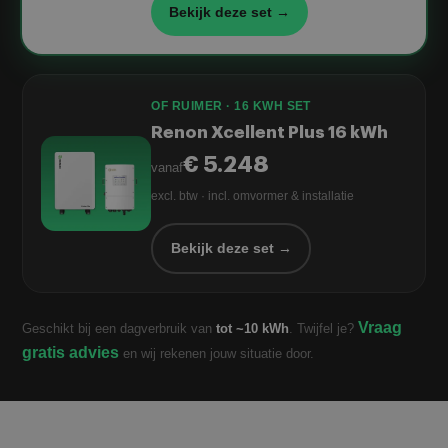
Bekijk deze set →
OF RUIMER · 16 KWH SET
Renon Xcellent Plus 16 kWh
€ 5.248
vanaf
excl. btw · incl. omvormer & installatie
Bekijk deze set →
Vraag
Geschikt bij een dagverbruik van
tot ~10 kWh
. Twijfel je?
gratis advies
en wij rekenen jouw situatie door.