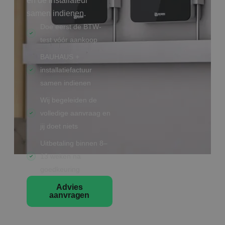
en de installateur
samen indienen.
Doe eerst de BTW-
test vóór aankoop
BAUHAUS +
installatiefactuur
samen indienen
Wij begeleiden de
volledige aanvraag en
jij doet niets
Uitbetaling binnen 8–
13 weken na
goedkeuring
Advies
aanvragen