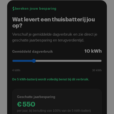
en alle puntjes zijn netjes en snel
bereken jouw besparing
opgelost/aangepast.
Wat levert een thuisbatterij jou
op?
Verschuif je gemiddelde dagverbruik en zie direct je
geschatte jaarbesparing en terugverdientijd.
10
kWh
Gemiddeld dagverbruik
4 kWh
30 kWh
De 5 kWh-batterij wordt volledig benut bij dit verbruik.
Geschatte jaarbesparing
€
550
per jaar, bij benutting van
100
% van de
5
kWh-batterij