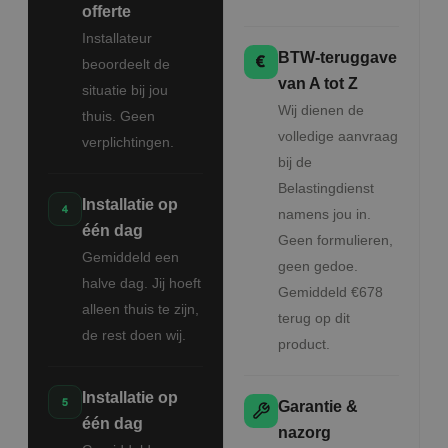
offerte
Installateur
BTW-teruggave
beoordeelt de
van A tot Z
situatie bij jou
Wij dienen de
thuis. Geen
volledige aanvraag
verplichtingen.
bij de
Belastingdienst
Installatie op
namens jou in.
één dag
Geen formulieren,
Gemiddeld een
geen gedoe.
halve dag. Jij hoeft
Gemiddeld €678
alleen thuis te zijn,
terug op dit
de rest doen wij.
product.
Installatie op
Garantie &
één dag
nazorg