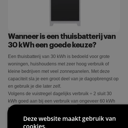
Wanneer is een thuisbatterij van
30 kWh een goede keuze?
Een thuisbatterij van 30 kWh is bedoeld voor grote
woningen, huishoudens met zeer hoog verbruik of
kleine bedrijven met veel zonnepanelen. Met deze
capaciteit sla je een groot deel van je dagopbrengst op
en gebruik je die later zelf.
Volgens de vuistregel dagelijks verbruik ÷ 2 sluit 30
kWh goed aan bij een verbruik van ongeveer 60 kWh
per dag. Bij een warmtepomp, elektrisch vervoer en
een grote zonne-installatie benut je deze capaciteit
Deze website maakt gebruik van
optimaal.
cookies.