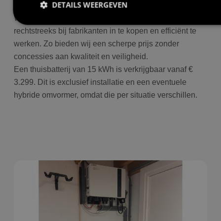
DETAILS WEERGEVEN
Wij houden energieopslag betaalbaar door
rechtstreeks bij fabrikanten in te kopen en efficiënt te
werken. Zo bieden wij een scherpe prijs zonder
Prestatie
Targeting
Functioneel
concessies aan kwaliteit en veiligheid.
Prestatiecookies worden gebruikt om te zien hoe bezoekers de
Een thuisbatterij van 15 kWh is verkrijgbaar vanaf €
website gebruiken, bijv. analytische cookies. Deze cookies
kunnen niet worden gebruikt om een bepaalde bezoeker direct
3.299. Dit is exclusief installatie en een eventuele
te identificeren.
hybride omvormer, omdat die per situatie verschillen.
Aanbieder
/
Naam
Vervaldatum
O
Domein
wp-
Sessie
S
OnTheGoSystems
wpml_current_language
h
Ltd.
bolk.energy
o
w
c
i
i
ge
u
t