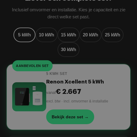
Inclusief omvormer en installatie. Kies je capaciteit en zie
direct welke set past.
5 kWh
10 kWh
15 kWh
20 kWh
25 kWh
30 kWh
AANBEVOLEN SET
5 KWH SET
Renon Xcellent 5 kWh
€ 2.667
vanaf
excl. btw · incl. omvormer & installatie
Bekijk deze set →