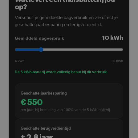
op?
Verschuif je gemiddelde dagverbruik en zie direct je
geschatte jaarbesparing en terugverdientijd.
10
kWh
Gemiddeld dagverbruik
4 kWh
30 kWh
De 5 kWh-batterij wordt volledig benut bij dit verbruik.
Geschatte jaarbesparing
€
550
per jaar, bij benutting van
100
% van de
5
kWh-batterij
Geschatte terugverdientijd
±
2,8
jaar