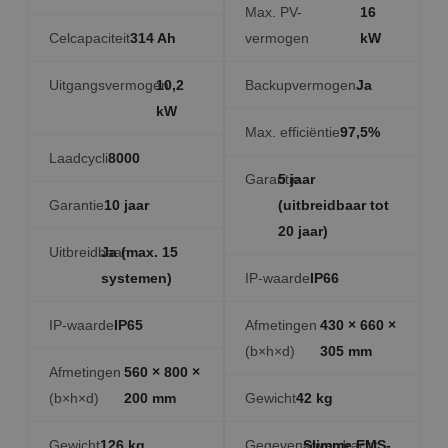
Max. PV-
16
Celcapaciteit
314 Ah
vermogen
kW
Uitgangsvermogen
10,2
Backupvermogen
Ja
kW
Max. efficiëntie
97,5%
Laadcycli
8000
Garantie
5 jaar
Garantie
10 jaar
(uitbreidbaar tot
20 jaar)
Uitbreidbaar
Ja (max. 15
systemen)
IP-waarde
IP66
IP-waarde
IP65
Afmetingen
430 × 660 ×
(b×h×d)
305 mm
Afmetingen
560 × 800 ×
(b×h×d)
200 mm
Gewicht
42 kg
Gewicht
126 kg
Gegevensoverdracht
Slimme EMS-