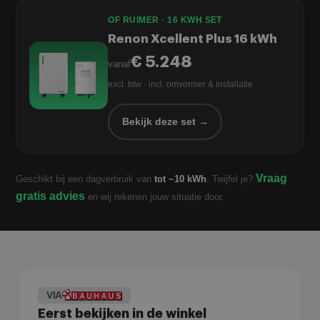
OF RUIMER · 16 KWH SET
Renon Xcellent Plus 16 kWh
€ 5.248
vanaf
excl. btw · incl. omvormer & installatie
Bekijk deze set →
Vraag
Geschikt bij een dagverbruik van
tot ~10 kWh
. Twijfel je?
gratis advies
en wij rekenen jouw situatie door.
VIA
Eerst bekijken in de winkel