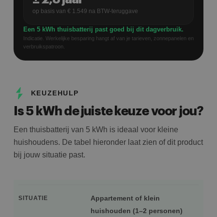
op basis van €
1.549
na BTW-teruggave
Een 5 kWh thuisbatterij past goed bij dit dagverbruik.
Indicatie. Werkelijke besparing hangt af van je tarieven, zonnepanelen en
verbruikspatroon.
KEUZEHULP
Is 5 kWh de juiste keuze voor jou?
Een thuisbatterij van 5 kWh is ideaal voor kleine
huishoudens. De tabel hieronder laat zien of dit product
bij jouw situatie past.
Appartement of klein
SITUATIE
huishouden (1–2 personen)