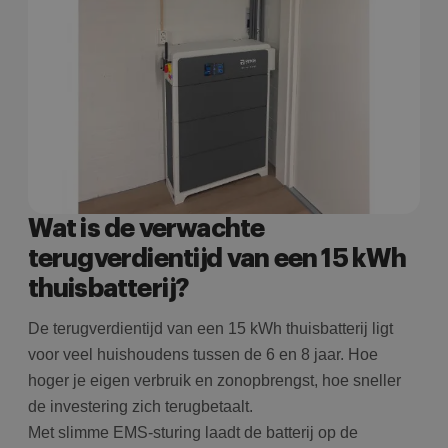
i
AJ
te
Google Privacy
o
w
Policy
c
i
g
ni
i
Wat is de verwachte
terugverdientijd van een 15 kWh
thuisbatterij?
De terugverdientijd van een 15 kWh thuisbatterij ligt
voor veel huishoudens tussen de 6 en 8 jaar. Hoe
hoger je eigen verbruik en zonopbrengst, hoe sneller
de investering zich terugbetaalt.
Met slimme EMS-sturing laadt de batterij op de