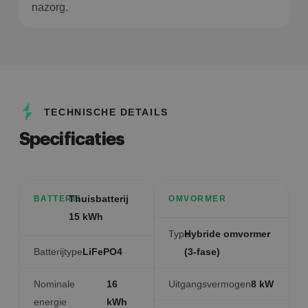
nazorg.
TECHNISCHE DETAILS
Specificaties
Thuisbatterij
BATTERIJ
OMVORMER
15 kWh
Type
Hybride omvormer
Batterijtype
LiFePO4
(3-fase)
Nominale
16
Uitgangsvermogen
8 kW
energie
kWh