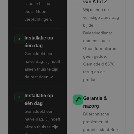
van A tot Z
situatie bij jou
Wij dienen de
thuis. Geen
volledige aanvraag
verplichtingen.
bij de
Belastingdienst
Installatie op
namens jou in.
één dag
Geen formulieren,
Gemiddeld een
geen gedoe.
halve dag. Jij hoeft
Gemiddeld €678
alleen thuis te zijn,
terug op dit
de rest doen wij.
product.
Installatie op
Garantie &
één dag
nazorg
Gemiddeld een
Bij technische
halve dag. Jij hoeft
problemen of
alleen thuis te zijn,
garantie staat Bolk