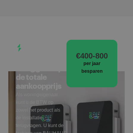
UNIEK
VOORDEEL
€400-800
Tot 21% BTW
per jaar
teruggave op
besparen
de totale
aankoopprijs
Als woningeigenaar
kunt u de BTW op
zowel het product als
de installatie
terugvragen. U kunt de