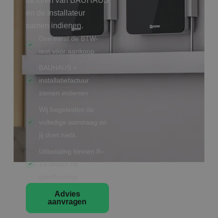
facturen van BAUHAUS
en de installateur
samen indienen.
Doe eerst de BTW-
test vóór aankoop
BAUHAUS +
installatiefactuur
samen indienen
Wij begeleiden de
volledige aanvraag en
jij doet niets
Uitbetaling binnen 8–
13 weken na
goedkeuring
Advies
aanvragen