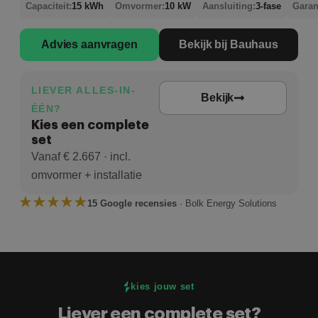
Capaciteit:
15 kWh
Omvormer:
10 kW
Aansluiting:
3-fase
Garan
Advies aanvragen
Bekijk bij Bauhaus
LIEVER ALLES-IN-
Bekijk
ÉÉN?
Kies een complete
set
Vanaf € 2.667 · incl.
omvormer + installatie
15 Google recensies
· Bolk Energy Solutions
kies jouw set
Liever een complete set?