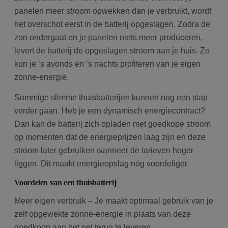
identificeren.
panelen meer stroom opwekken dan je verbruikt, wordt
het overschot eerst in de batterij opgeslagen. Zodra de
zon ondergaat en je panelen niets meer produceren,
Aanbieder
/
Naam
Vervaldatum
O
Domein
levert de batterij de opgeslagen stroom aan je huis. Zo
kun je ’s avonds en ’s nachts profiteren van je eigen
wp-
Sessie
S
OnTheGoSystems
wpml_current_language
h
Ltd.
zonne-energie.
bolk.energy
o
w
c
Sommige slimme thuisbatterijen kunnen nog een stap
i
i
verder gaan. Heb je een dynamisch energiecontract?
g
u
Dan kan de batterij zich opladen met goedkope stroom
t
i
op momenten dat de energieprijzen laag zijn en deze
A
t
stroom later gebruiken wanneer de tarieven hoger
Google Privacy
o
liggen. Dit maakt energieopslag nóg voordeliger.
w
Policy
c
i
Voordelen van een thuisbatterij
g
ni
i
Meer eigen verbruik – Je maakt optimaal gebruik van je
zelf opgewekte zonne-energie in plaats van deze
goedkoop aan het net terug te leveren.