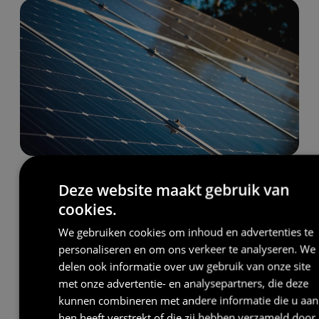
Welke manieren zijn er om zonne-energie op te
Deze website maakt gebruik van
slaan?
cookies.
Er zijn verschillende manieren om opgewekte energie
We gebruiken cookies om inhoud en advertenties te
op een later tijdstip te gebruiken. Hieronder bespreken
personaliseren en om ons verkeer te analyseren. We
we de vijf beste methoden.
delen ook informatie over uw gebruik van onze site
met onze advertentie- en analysepartners, die deze
1. Thuisbatterij: elektriciteit opslaan en later gebruiken
kunnen combineren met andere informatie die u aan
Een thuisbatterij helpt je om meer van je eigen
hen heeft verstrekt of die zij hebben verzameld door