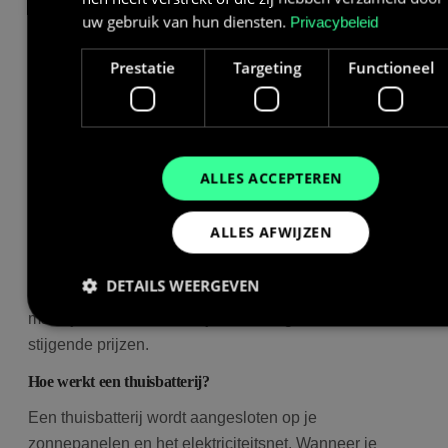
zonnestroom te gebruiken in plaats van deze weg te
uw gebruik van hun diensten.
Privacybeleid
geven aan het elektriciteitsnet. Overdag wekken je
Prestatie
Targeting
Functioneel
zonnepanelen vaak meer stroom op dan je direct
verbruikt. Zonder batterij gaat dit overschot terug naar
het net, vaak tegen een lage vergoeding. ’s Avonds,
wanneer je meer stroom nodig heeft voor verlichting,
koken of tv kijken, moet je vervolgens weer stroom
ALLES ACCEPTEREN
inkopen bij je energieleverancier.
ALLES AFWIJZEN
Met een thuisbatterij bewaar je de zonnestroom die je
overdag niet meteen gebruikt, zodat je die later alsnog
DETAILS WEERGEVEN
kunt inzetten. Dit bespaart op je energierekening en
maak je minder afhankelijk van energieleveranciers en
stijgende prijzen.
Prestatie
Targeting
Functioneel
Hoe werkt een thuisbatterij?
Prestatiecookies worden gebruikt om te zien hoe bezoekers de
Een thuisbatterij wordt aangesloten op je
website gebruiken, bijv. analytische cookies. Deze cookies kunnen
niet worden gebruikt om een bepaalde bezoeker direct te
zonnepanelen en het elektriciteitsnet. Wanneer je