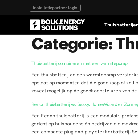
Installatiepartner login
Thuisbatterije
Categorie:
Th
Thuisbatterij combineren met een warmtepomp
Een thuisbatterij en een warmtepomp versterken
opslaat op momenten dat die goedkoop of zelf 
zoveel mogelijk op de goedkoopste uren van de 
Renon thuisbatterij vs. Sessy, HomeWizard en Zonne
Een Renon thuisbatterij is een modulair, profes
gericht op huishoudens én bedrijven die maxim
een compacte plug-and-play stekkerbatterij, S