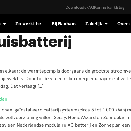
Downloads
FAQ
Kennisbank
Blog
n
Zo werkt het
Bij Bauhaus
Zakelijk
Over 
uisbatterij
 elkaar: de warmtepomp is doorgaans de grootste stroomverbr
opgewekt is. Door beide via een slim energiemanagementsyste
dag. Dat verlaagt […]
plan
sioneel geïnstalleerd batterijsysteem (circa 5 tot 1.000 kWh)
ale zelfvoorziening willen. Sessy, HomeWizard en Zonneplan 
essy een Nederlandse modulaire AC-batterij en Zonneplan ee